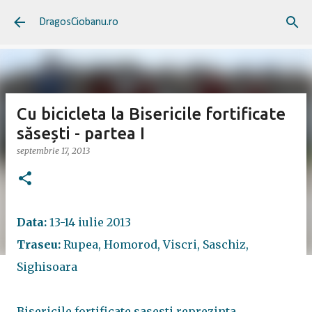
Treceți la conținutul principal
DragosCiobanu.ro
Cu bicicleta la Bisericile fortificate
săsești - partea I
septembrie 17, 2013
Data:
13-14 iulie 2013
Traseu:
Rupea, Homorod, Viscri, Saschiz,
Sighisoara
Bisericile fortificate sasesti reprezinta