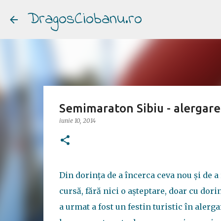
DragosCiobanu.ro
Semimaraton Sibiu - alergare
iunie 10, 2014
Din dorinţa de a încerca ceva nou şi de 
cursă, fără nici o aşteptare, doar cu dor
a urmat a fost un festin turistic în alerga