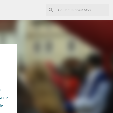
ă
a ce
de