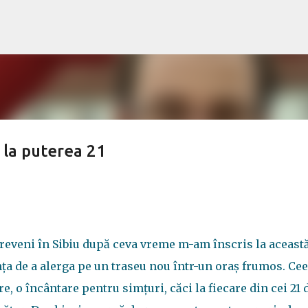
Treceți la conținutul principal
 la puterea 21
a reveni în Sibiu după ceva vreme m-am înscris la aceast
inţa de a alerga pe un traseu nou într-un oraş frumos. Cee
re, o încântare pentru simţuri, căci la fiecare din cei 21 