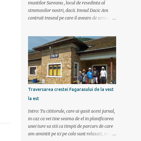
muntilor Sureanu , locul de resedinta al
stramosilor nostri, dacii. Imnul Dacic Am
contruit traseul pe care il aveam de urmat
destul de greu, datorita numeroaselor
obiective ce puteau fi vazute. Totul a durat 6
zile ca doar de aia e vacanta. Am plecat
sambata 30 iulie pe ruta Pitesti, Rm. Valcea,
Novaci, Ranca, Sebes, Orastie. Si cum se
putea sa plecam decat cu masina dacilor, ce-
i drept restilizata si imbunatatita, denumita
acum Dacia Logan. Ne-am inarmat cu 3-4
harti si cu un plan bine documentat de vreo
Traversarea crestei Fagarasului de la vest
15 pagini (cine il vrea sa ridice mana sus). Am
la est
inghesuit cu greu rucsacii, corturile, sacii de
dormit si mancarea in masina.
Intro: Tu cititorule, care ai gasit acest jurnal,
in caz ca vei tine seama de el in planificarea
unei ture sa stii ca timpii de parcurs de care
am amintit pe ici pe colo sunt relaxati, noi