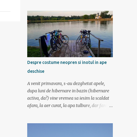
am mers incetisor, am stat la poze si la
contemplat si am avut rucsaci grei cu corturi
si mancare cat pentru 5 zile. In plus de ce ne-
am fi grabit cand era asa de frumos? :) Ziua I
Dupa tura de leneveala de la mare/delta se
cuvenea ceva tare la munte, la altitudine, la
aer curat. Si unde se putea mai sus decat in
Muntii Fagaras , cea mai lunga creasta
montana din Romania si cu cele mai inalte
Despre costume neopren si inotul in ape
trei varfuri: Moldoveanu, Negoiu si Vistea
deschise
Mare. Am planuit sa parcurgem toata
creasta in 5 zile, de la vest la est. In total 70
A venit primavara, s-au dezghetat apele,
de km. De la orele de geografie din scoala ne
dupa luni de hibernare in bazin (hibernare
aminteam ca grupa Muntilor Fagaras se
activa, da?) vine vremea sa iesim la scaldat
intinde intre Turnu Rosu (pe Valea Oltului) si
afara, la aer curat, la apa tulbure, dar fara
culoarul Rucar-Bran. Asa ca marti de
clor, la soare ... la tantari. Da ati ghicit,
dimineata autocarul ne lasa la Cîineni, de
mergem sa inotam in lac (aoleu!). Pentru unii
unde luam trenul pret de jumatate de ora
e simplu, cica au copilarit prin balti, inteleg
pana in localitatea Turnu Ro...
ca in Colentina se inota de zor prin lacuri