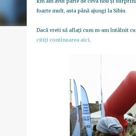
km am avut parte de ceva nou şi surprinz
foarte mult, asta până ajungi la Sibiu.
Dacă vreti să aflaţi cum m-am întâlnit cu
citiţi continuarea aici
.