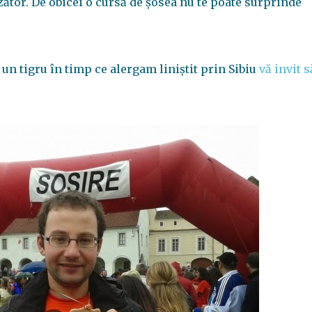
ător. De obicei o cursă de şosea nu te poate surprinde
 un tigru în timp ce alergam liniştit prin Sibiu
vă invit s