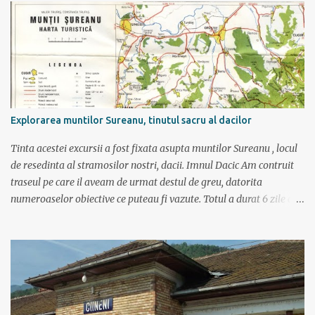
u
n
c
o
m
e
n
t
a
r
Explorarea muntilor Sureanu, tinutul sacru al dacilor
i
u
Tinta acestei excursii a fost fixata asupta muntilor Sureanu , locul
de resedinta al stramosilor nostri, dacii. Imnul Dacic Am contruit
traseul pe care il aveam de urmat destul de greu, datorita
numeroaselor obiective ce puteau fi vazute. Totul a durat 6 zile ca
doar de aia e vacanta. Am plecat sambata 30 iulie pe ruta Pitesti,
Rm. Valcea, Novaci, Ranca, Sebes, Orastie. Si cum se putea sa
plecam decat cu masina dacilor, ce-i drept restilizata si
imbunatatita, denumita acum Dacia Logan. Ne-am inarmat cu 3-4
harti si cu un plan bine documentat de vreo 15 pagini (cine il vrea
sa ridice mana sus). Am inghesuit cu greu rucsacii, corturile, sacii