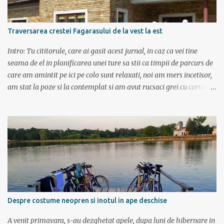
de dormit si mancarea in masina.
Traversarea crestei Fagarasului de la vest la est
Intro: Tu cititorule, care ai gasit acest jurnal, in caz ca vei tine
seama de el in planificarea unei ture sa stii ca timpii de parcurs de
care am amintit pe ici pe colo sunt relaxati, noi am mers incetisor,
am stat la poze si la contemplat si am avut rucsaci grei cu corturi si
mancare cat pentru 5 zile. In plus de ce ne-am fi grabit cand era
asa de frumos? :) Ziua I Dupa tura de leneveala de la mare/delta se
cuvenea ceva tare la munte, la altitudine, la aer curat. Si unde se
putea mai sus decat in Muntii Fagaras , cea mai lunga creasta
montana din Romania si cu cele mai inalte trei varfuri:
Moldoveanu, Negoiu si Vistea Mare. Am planuit sa parcurgem
toata creasta in 5 zile, de la vest la est. In total 70 de km. De la
orele de geografie din scoala ne aminteam ca grupa Muntilor
Fagaras se intinde intre Turnu Rosu (pe Valea Oltului) si culoarul
Despre costume neopren si inotul in ape deschise
Rucar-Bran. Asa ca marti de dimineata autocarul ne lasa la
Cîineni, de unde luam trenul pret de jumatate de ora pana in
A venit primavara, s-au dezghetat apele, dupa luni de hibernare in