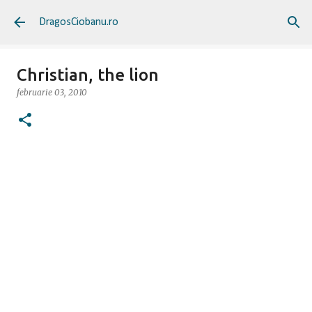
Treceți la conținutul principal
DragosCiobanu.ro
Christian, the lion
februarie 03, 2010