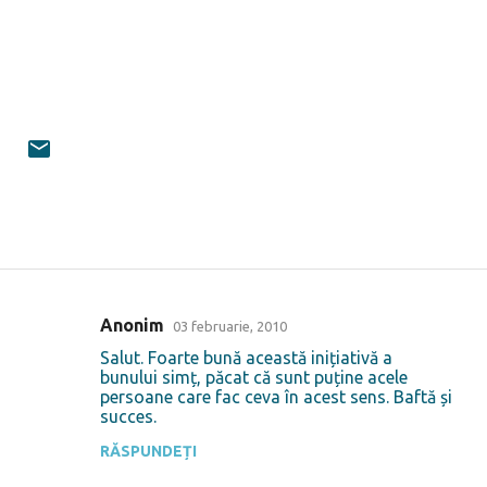
Anonim
03 februarie, 2010
C
Salut. Foarte bună această inițiativă a
o
bunului simț, păcat că sunt puține acele
persoane care fac ceva în acest sens. Baftă și
m
succes.
e
RĂSPUNDEȚI
n