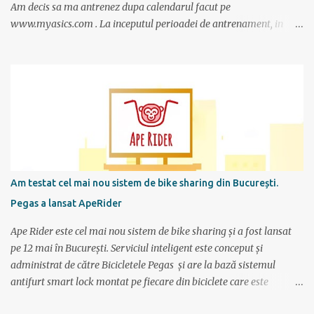
Am decis sa ma antrenez dupa calendarul facut pe
www.myasics.com . La inceputul perioadei de antrenament, in
luna mai, mi-am creat un cont in care am introdus date despre
performantele mele actuale (atunci alergam 10 km in 1 ora), data
la care vreau sa alerg maratonul (7 octombrie), de cate ori pe
saptamana imi propun sa alerg (de doua ori), care sunt zilele
preferate de antrenament. Apoi site-ul mi-a generat un calendar
pentru urmatoarele luni imi care mi se spune cati km am de
alergat la fiecare antrenament si ce timp ar trebui sa scot.
Consider ca este un program foarte bun mai ales ca nu am un
antrenor asa cum au sportivii profesionisti si oricine si-l poate crea
Am testat cel mai nou sistem de bike sharing din București.
foarte simplu; se alterneaza antrenamente mai scurte cu
Pegas a lansat ApeRider
antrenamente mai lungi, apoi din nou mai scurte dar trebuie
obtinuti timpi mai buni, ceea ce fortifica muschii si creeaza cadrul
Ape Rider este cel mai nou sistem de bike sharing și a fost lansat
pentru a avansa apoi...
pe 12 mai în București. Serviciul inteligent este conceput și
administrat de către Bicicletele Pegas și are la bază sistemul
antifurt smart lock montat pe fiecare din biciclete care este
controlat prin intermediul unei aplicații instalate pe telefon. Vor fi