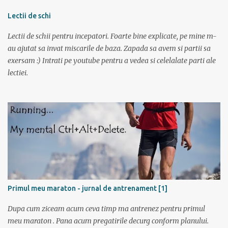
gandindu-ma la aceasta tura am bagat DVD-ul cu “Operatiunea
monstrul” care a pus capac. Dupa superba tura in muntii Sureanu (
Lectii de schi
vezi aici ) am pregatit a doua parte a vacantei. Am plecat din
Lectii de schii pentru incepatori. Foarte bine explicate, pe mine m-
Bucuresti spre Tulcea cu acceleratul de la 5:40, pe care l-am prins la
au ajutat sa invat miscarile de baza. Zapada sa avem si partii sa
mustata intrucat primul metrou vine la ora 5. Trenul a fost foarte
exersam :) Intrati pe youtube pentru a vedea si celelalate parti ale
aglomerat, multa lume mergand la Sfantu Gheorghe unde luni
lectiei.
incepea festivalul de film Anonimul. Pe geam am vazut
“plantatiile” de mori de vant din Dobrogea. La ora 11:20 eram in
Tulcea . La casa de bilete pentru vapor erau 2 cozi: una imensa si
una cu 3 persoane; spre norocul nostru toti se inghesuiau sa ia
bilete spre Sf. Gheorg...
Primul meu maraton - jurnal de antrenament [1]
Dupa cum ziceam acum ceva timp ma antrenez pentru primul
meu maraton . Pana acum pregatirile decurg conform planului.