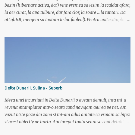
localitatea Turnu Ro...
bazin (hibernare activa, da?) vine vremea sa iesim la scaldat afara,
la aer curat, la apa tulbure, dar fara clor, la soare ... la tantari. Da
ati ghicit, mergem sa inotam in lac (aoleu!). Pentru unii e simplu,
cica au copilarit prin balti, inteleg ca in Colentina se inota de zor
prin lacuri inca dinainte de a invata sa mergi (eh, nici chiar asa) si
ca iti castigai respectul prietenilor din cartier doar dupa ce
traversai inot nu mai stiu care lac de pe acolo, ca sunt multe, o
salba intreaga. Altii cica au copilarit pe la Dunare unde toata vara
stateai in apa. Ei, nu e si cazul meu. Sunt pitestean, da, avem bazin
olimpic, insa eu de mic luasem o teama de apa si n-am mai calcat
pe acolo decat incepand cu ultimii 3 ani. Dar daca vreau triatlon
trebuie sa si inot, iar in bazin acest lucru chiar imi place. Dar daca
Delta Dunarii, Sulina - Superb
vreau triatlon trebuie sa inot si in lac, mai ales in lac. Văleu! Hai ca
n-o fi ala negru asa de negru (negr...
Ideea unei incursiuni in Delta Dunarii o aveam demult, insa mi-a
revenit intamplator intr-o seara cand navigam aiurea pe net. Am
vazut niste poze din zona si mi-am adus aminte ca vroiam sa bifez
si acest obiectiv pe harta. Am inceput toata seara sa caut detalii pe
net, poze, informatii bla bla iar tarziu in noapte neavand somn si