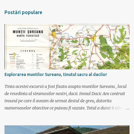
n
t
Postări populare
a
r
i
i
Explorarea muntilor Sureanu, tinutul sacru al dacilor
Tinta acestei excursii a fost fixata asupta muntilor Sureanu , locul
de resedinta al stramosilor nostri, dacii. Imnul Dacic Am contruit
traseul pe care il aveam de urmat destul de greu, datorita
numeroaselor obiective ce puteau fi vazute. Totul a durat 6 zile ca
doar de aia e vacanta. Am plecat sambata 30 iulie pe ruta Pitesti,
Rm. Valcea, Novaci, Ranca, Sebes, Orastie. Si cum se putea sa
plecam decat cu masina dacilor, ce-i drept restilizata si