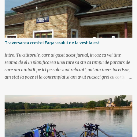
imbunatatita, denumita acum Dacia Logan. Ne-am inarmat cu 3-4
harti si cu un plan bine documentat de vreo 15 pagini (cine il vrea
sa ridice mana sus). Am inghesuit cu greu rucsacii, corturile, sacii
de dormit si mancarea in masina.
Traversarea crestei Fagarasului de la vest la est
Intro: Tu cititorule, care ai gasit acest jurnal, in caz ca vei tine
seama de el in planificarea unei ture sa stii ca timpii de parcurs de
care am amintit pe ici pe colo sunt relaxati, noi am mers incetisor,
am stat la poze si la contemplat si am avut rucsaci grei cu corturi si
mancare cat pentru 5 zile. In plus de ce ne-am fi grabit cand era
asa de frumos? :) Ziua I Dupa tura de leneveala de la mare/delta se
cuvenea ceva tare la munte, la altitudine, la aer curat. Si unde se
putea mai sus decat in Muntii Fagaras , cea mai lunga creasta
montana din Romania si cu cele mai inalte trei varfuri:
Moldoveanu, Negoiu si Vistea Mare. Am planuit sa parcurgem
toata creasta in 5 zile, de la vest la est. In total 70 de km. De la
orele de geografie din scoala ne aminteam ca grupa Muntilor