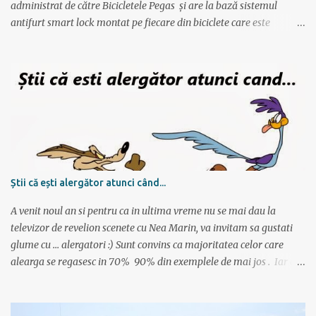
administrat de către Bicicletele Pegas și are la bază sistemul
antifurt smart lock montat pe fiecare din biciclete care este
controlat prin intermediul unei aplicații instalate pe telefon. Vor fi
2000 de biciclete răspândite prin tot orașul ce pot fi localizate prin
intermediul aplicației. Reprezentanții Pegas anunțaseră de mai
multă vreme că vor să lanseze un serviciu de rent-a-bike,
închiriere biciclete, bike sharing, și iată că acum s-a si concretizat.
Încă de la aflarea primelor vești am fost interesat să văd cum va
funcționa sistemul pentru că, pe lângă alte astfel de servicii,
ApeRider aduce ceva inovator: bicicletele stau pe stradă, în niște
locuri prestabilite și marcate pe hartă, iar utilizatorul deschide
Știi că ești alergător atunci când...
aplicația, vede unde este cea mai apropiată bicicletă, scaneaza
codul QR și ia bicicleta. Bicicletele nu sunt păzite, dar sunt asigur...
A venit noul an si pentru ca in ultima vreme nu se mai dau la
televizor de revelion scenete cu Nea Marin, va invitam sa gustati
glume cu ... alergatori :) Sunt convins ca majoritatea celor care
alearga se regasesc in 70% 90% din exemplele de mai jos . Iar cei
care nu alearga se vor amuza cu siguranta citind articolul :)
Asadar, stii ca esti alergator atunci cand: zambesti cand prietenii te
intreaba ce inseamna de fapt un maraton ai un perete plin cu