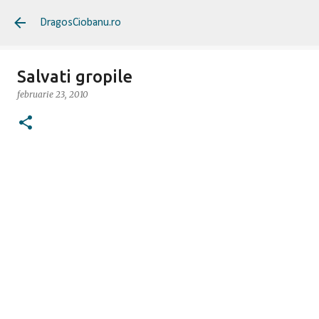
Treceți la conținutul principal
DragosCiobanu.ro
Salvati gropile
februarie 23, 2010