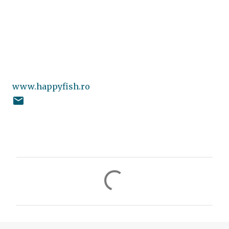
www.happyfish.ro
C
o
m
e