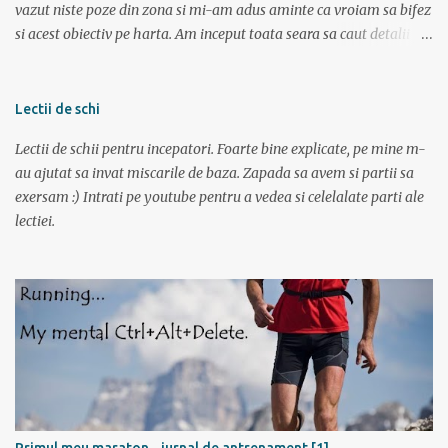
vazut niste poze din zona si mi-am adus aminte ca vroiam sa bifez
si acest obiectiv pe harta. Am inceput toata seara sa caut detalii pe
net, poze, informatii bla bla iar tarziu in noapte neavand somn si
gandindu-ma la aceasta tura am bagat DVD-ul cu “Operatiunea
monstrul” care a pus capac. Dupa superba tura in muntii Sureanu (
Lectii de schi
vezi aici ) am pregatit a doua parte a vacantei. Am plecat din
Lectii de schii pentru incepatori. Foarte bine explicate, pe mine m-
Bucuresti spre Tulcea cu acceleratul de la 5:40, pe care l-am prins la
au ajutat sa invat miscarile de baza. Zapada sa avem si partii sa
mustata intrucat primul metrou vine la ora 5. Trenul a fost foarte
exersam :) Intrati pe youtube pentru a vedea si celelalate parti ale
aglomerat, multa lume mergand la Sfantu Gheorghe unde luni
lectiei.
incepea festivalul de film Anonimul. Pe geam am vazut
“plantatiile” de mori de vant din Dobrogea. La ora 11:20 eram in
Tulcea . La casa de bilete pentru vapor erau 2 cozi: una imensa si
una cu 3 persoane; spre norocul nostru toti se inghesuiau sa ia
bilete spre Sf. Gheorg...