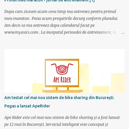
Primul meu maraton - jurnal de antrenament [1]
Dupa cum ziceam acum ceva timp ma antrenez pentru primul
meu maraton . Pana acum pregatirile decurg conform planului.
Am decis sa ma antrenez dupa calendarul facut pe
www.myasics.com . La inceputul perioadei de antrenament, in
luna mai, mi-am creat un cont in care am introdus date despre
performantele mele actuale (atunci alergam 10 km in 1 ora), data
la care vreau sa alerg maratonul (7 octombrie), de cate ori pe
saptamana imi propun sa alerg (de doua ori), care sunt zilele
preferate de antrenament. Apoi site-ul mi-a generat un calendar
pentru urmatoarele luni imi care mi se spune cati km am de
alergat la fiecare antrenament si ce timp ar trebui sa scot.
Consider ca este un program foarte bun mai ales ca nu am un
antrenor asa cum au sportivii profesionisti si oricine si-l poate crea
Am testat cel mai nou sistem de bike sharing din București.
foarte simplu; se alterneaza antrenamente mai scurte cu
Pegas a lansat ApeRider
antrenamente mai lungi, apoi din nou mai scurte dar trebuie
obtinuti timpi mai buni, ceea ce fortifica muschii si creeaza cadrul
Ape Rider este cel mai nou sistem de bike sharing și a fost lansat
pentru a avansa apoi...
pe 12 mai în București. Serviciul inteligent este conceput și