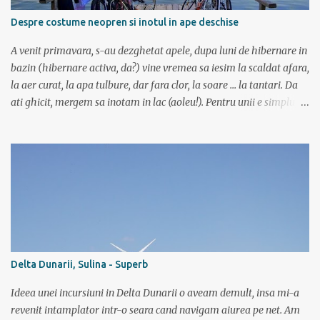
Fagaras se intinde intre Turnu Rosu (pe Valea Oltului) si culoarul
Despre costume neopren si inotul in ape deschise
Rucar-Bran. Asa ca marti de dimineata autocarul ne lasa la
Cîineni, de unde luam trenul pret de jumatate de ora pana in
A venit primavara, s-au dezghetat apele, dupa luni de hibernare in
localitatea Turnu Ro...
bazin (hibernare activa, da?) vine vremea sa iesim la scaldat afara,
la aer curat, la apa tulbure, dar fara clor, la soare ... la tantari. Da
ati ghicit, mergem sa inotam in lac (aoleu!). Pentru unii e simplu,
cica au copilarit prin balti, inteleg ca in Colentina se inota de zor
prin lacuri inca dinainte de a invata sa mergi (eh, nici chiar asa) si
ca iti castigai respectul prietenilor din cartier doar dupa ce
traversai inot nu mai stiu care lac de pe acolo, ca sunt multe, o
salba intreaga. Altii cica au copilarit pe la Dunare unde toata vara
stateai in apa. Ei, nu e si cazul meu. Sunt pitestean, da, avem bazin
olimpic, insa eu de mic luasem o teama de apa si n-am mai calcat
pe acolo decat incepand cu ultimii 3 ani. Dar daca vreau triatlon
trebuie sa si inot, iar in bazin acest lucru chiar imi place. Dar daca
Delta Dunarii, Sulina - Superb
vreau triatlon trebuie sa inot si in lac, mai ales in lac. Văleu! Hai ca
n-o fi ala negru asa de negru (negr...
Ideea unei incursiuni in Delta Dunarii o aveam demult, insa mi-a
revenit intamplator intr-o seara cand navigam aiurea pe net. Am