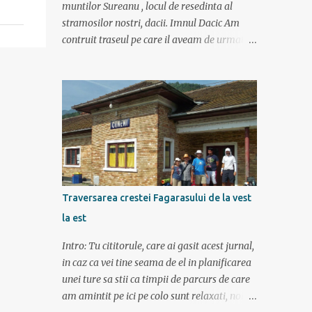
muntilor Sureanu , locul de resedinta al
stramosilor nostri, dacii. Imnul Dacic Am
contruit traseul pe care il aveam de urmat
destul de greu, datorita numeroaselor
obiective ce puteau fi vazute. Totul a durat 6
zile ca doar de aia e vacanta. Am plecat
sambata 30 iulie pe ruta Pitesti, Rm. Valcea,
Novaci, Ranca, Sebes, Orastie. Si cum se
putea sa plecam decat cu masina dacilor, ce-
i drept restilizata si imbunatatita, denumita
acum Dacia Logan. Ne-am inarmat cu 3-4
harti si cu un plan bine documentat de vreo
Traversarea crestei Fagarasului de la vest
15 pagini (cine il vrea sa ridice mana sus). Am
la est
inghesuit cu greu rucsacii, corturile, sacii de
dormit si mancarea in masina.
Intro: Tu cititorule, care ai gasit acest jurnal,
in caz ca vei tine seama de el in planificarea
unei ture sa stii ca timpii de parcurs de care
am amintit pe ici pe colo sunt relaxati, noi