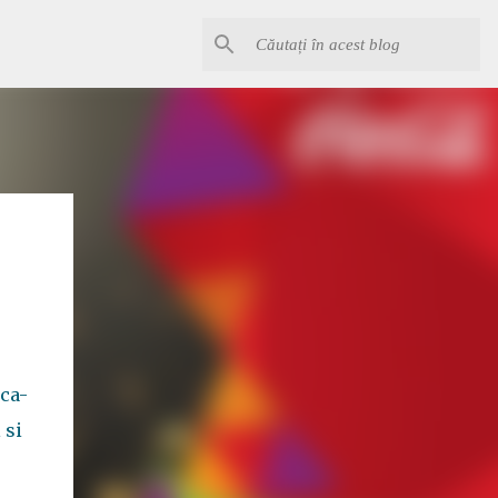
oca-
 si