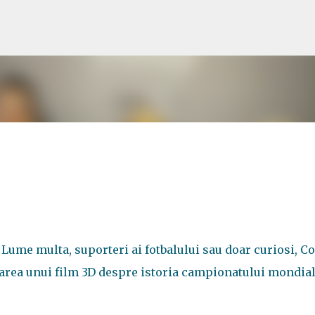
Treceți la conținutul principal
 Lume multa, suporteri ai fotbalului sau doar curiosi, C
onarea unui film 3D despre istoria campionatului mondial