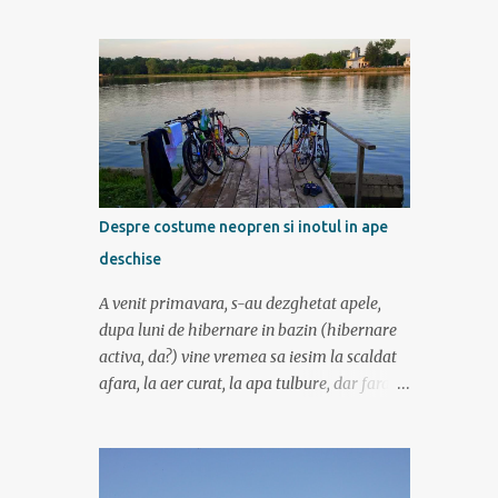
am mers incetisor, am stat la poze si la
contemplat si am avut rucsaci grei cu corturi
si mancare cat pentru 5 zile. In plus de ce ne-
am fi grabit cand era asa de frumos? :) Ziua I
Dupa tura de leneveala de la mare/delta se
cuvenea ceva tare la munte, la altitudine, la
aer curat. Si unde se putea mai sus decat in
Muntii Fagaras , cea mai lunga creasta
montana din Romania si cu cele mai inalte
Despre costume neopren si inotul in ape
trei varfuri: Moldoveanu, Negoiu si Vistea
deschise
Mare. Am planuit sa parcurgem toata
creasta in 5 zile, de la vest la est. In total 70
A venit primavara, s-au dezghetat apele,
de km. De la orele de geografie din scoala ne
dupa luni de hibernare in bazin (hibernare
aminteam ca grupa Muntilor Fagaras se
activa, da?) vine vremea sa iesim la scaldat
intinde intre Turnu Rosu (pe Valea Oltului) si
afara, la aer curat, la apa tulbure, dar fara
culoarul Rucar-Bran. Asa ca marti de
clor, la soare ... la tantari. Da ati ghicit,
dimineata autocarul ne lasa la Cîineni, de
mergem sa inotam in lac (aoleu!). Pentru unii
unde luam trenul pret de jumatate de ora
e simplu, cica au copilarit prin balti, inteleg
pana in localitatea Turnu Ro...
ca in Colentina se inota de zor prin lacuri