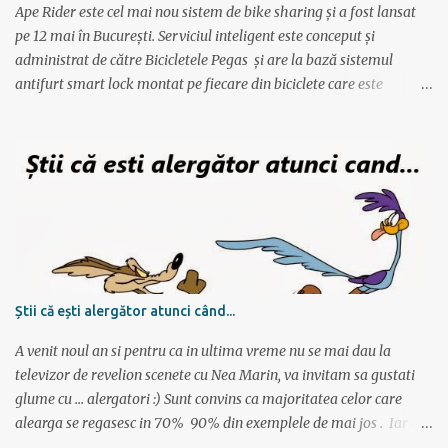
obtinuti timpi mai buni, ceea ce fortifica muschii si creeaza cadrul
Ape Rider este cel mai nou sistem de bike sharing și a fost lansat
pentru a avansa apoi...
pe 12 mai în București. Serviciul inteligent este conceput și
administrat de către Bicicletele Pegas și are la bază sistemul
antifurt smart lock montat pe fiecare din biciclete care este
controlat prin intermediul unei aplicații instalate pe telefon. Vor fi
2000 de biciclete răspândite prin tot orașul ce pot fi localizate prin
intermediul aplicației. Reprezentanții Pegas anunțaseră de mai
multă vreme că vor să lanseze un serviciu de rent-a-bike,
închiriere biciclete, bike sharing, și iată că acum s-a si concretizat.
Încă de la aflarea primelor vești am fost interesat să văd cum va
funcționa sistemul pentru că, pe lângă alte astfel de servicii,
ApeRider aduce ceva inovator: bicicletele stau pe stradă, în niște
locuri prestabilite și marcate pe hartă, iar utilizatorul deschide
Știi că ești alergător atunci când...
aplicația, vede unde este cea mai apropiată bicicletă, scaneaza
codul QR și ia bicicleta. Bicicletele nu sunt păzite, dar sunt asigur...
A venit noul an si pentru ca in ultima vreme nu se mai dau la
televizor de revelion scenete cu Nea Marin, va invitam sa gustati
glume cu ... alergatori :) Sunt convins ca majoritatea celor care
alearga se regasesc in 70% 90% din exemplele de mai jos . Iar cei
care nu alearga se vor amuza cu siguranta citind articolul :)