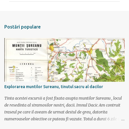
e
n
t
Postări populare
a
r
i
i
Explorarea muntilor Sureanu, tinutul sacru al dacilor
Tinta acestei excursii a fost fixata asupta muntilor Sureanu , locul
de resedinta al stramosilor nostri, dacii. Imnul Dacic Am contruit
traseul pe care il aveam de urmat destul de greu, datorita
numeroaselor obiective ce puteau fi vazute. Totul a durat 6 zile ca
doar de aia e vacanta. Am plecat sambata 30 iulie pe ruta Pitesti,