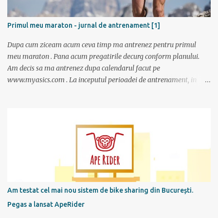
Primul meu maraton - jurnal de antrenament [1]
Dupa cum ziceam acum ceva timp ma antrenez pentru primul
meu maraton . Pana acum pregatirile decurg conform planului.
Am decis sa ma antrenez dupa calendarul facut pe
www.myasics.com . La inceputul perioadei de antrenament, in
luna mai, mi-am creat un cont in care am introdus date despre
performantele mele actuale (atunci alergam 10 km in 1 ora), data
la care vreau sa alerg maratonul (7 octombrie), de cate ori pe
saptamana imi propun sa alerg (de doua ori), care sunt zilele
preferate de antrenament. Apoi site-ul mi-a generat un calendar
pentru urmatoarele luni imi care mi se spune cati km am de
alergat la fiecare antrenament si ce timp ar trebui sa scot.
Consider ca este un program foarte bun mai ales ca nu am un
antrenor asa cum au sportivii profesionisti si oricine si-l poate crea
Am testat cel mai nou sistem de bike sharing din București.
foarte simplu; se alterneaza antrenamente mai scurte cu
Pegas a lansat ApeRider
antrenamente mai lungi, apoi din nou mai scurte dar trebuie