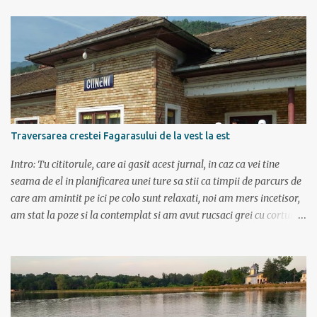
Rm. Valcea, Novaci, Ranca, Sebes, Orastie. Si cum se putea sa
plecam decat cu masina dacilor, ce-i drept restilizata si
imbunatatita, denumita acum Dacia Logan. Ne-am inarmat cu 3-4
harti si cu un plan bine documentat de vreo 15 pagini (cine il vrea
sa ridice mana sus). Am inghesuit cu greu rucsacii, corturile, sacii
de dormit si mancarea in masina.
Traversarea crestei Fagarasului de la vest la est
Intro: Tu cititorule, care ai gasit acest jurnal, in caz ca vei tine
seama de el in planificarea unei ture sa stii ca timpii de parcurs de
care am amintit pe ici pe colo sunt relaxati, noi am mers incetisor,
am stat la poze si la contemplat si am avut rucsaci grei cu corturi si
mancare cat pentru 5 zile. In plus de ce ne-am fi grabit cand era
asa de frumos? :) Ziua I Dupa tura de leneveala de la mare/delta se
cuvenea ceva tare la munte, la altitudine, la aer curat. Si unde se
putea mai sus decat in Muntii Fagaras , cea mai lunga creasta
montana din Romania si cu cele mai inalte trei varfuri: