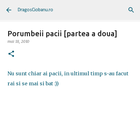
Treceți la conținutul principal
DragosCiobanu.ro
Porumbeii pacii [partea a doua]
mai 18, 2010
Nu sunt chiar ai pacii, in ultimul timp s-au facut
rai si se mai si bat :))