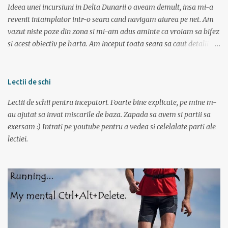
n-o fi ala negru asa de negru (negr...
Ideea unei incursiuni in Delta Dunarii o aveam demult, insa mi-a
revenit intamplator intr-o seara cand navigam aiurea pe net. Am
vazut niste poze din zona si mi-am adus aminte ca vroiam sa bifez
si acest obiectiv pe harta. Am inceput toata seara sa caut detalii pe
net, poze, informatii bla bla iar tarziu in noapte neavand somn si
gandindu-ma la aceasta tura am bagat DVD-ul cu “Operatiunea
monstrul” care a pus capac. Dupa superba tura in muntii Sureanu (
Lectii de schi
vezi aici ) am pregatit a doua parte a vacantei. Am plecat din
Lectii de schii pentru incepatori. Foarte bine explicate, pe mine m-
Bucuresti spre Tulcea cu acceleratul de la 5:40, pe care l-am prins la
au ajutat sa invat miscarile de baza. Zapada sa avem si partii sa
mustata intrucat primul metrou vine la ora 5. Trenul a fost foarte
exersam :) Intrati pe youtube pentru a vedea si celelalate parti ale
aglomerat, multa lume mergand la Sfantu Gheorghe unde luni
lectiei.
incepea festivalul de film Anonimul. Pe geam am vazut
“plantatiile” de mori de vant din Dobrogea. La ora 11:20 eram in
Tulcea . La casa de bilete pentru vapor erau 2 cozi: una imensa si
una cu 3 persoane; spre norocul nostru toti se inghesuiau sa ia
bilete spre Sf. Gheorg...