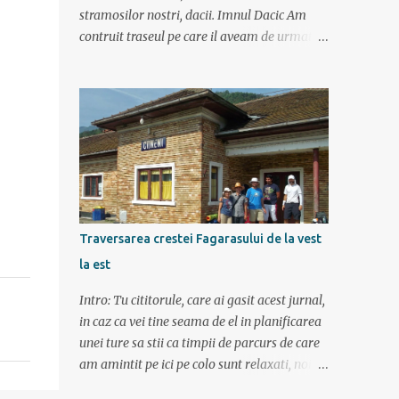
stramosilor nostri, dacii. Imnul Dacic Am
contruit traseul pe care il aveam de urmat
destul de greu, datorita numeroaselor
obiective ce puteau fi vazute. Totul a durat 6
zile ca doar de aia e vacanta. Am plecat
sambata 30 iulie pe ruta Pitesti, Rm. Valcea,
Novaci, Ranca, Sebes, Orastie. Si cum se
putea sa plecam decat cu masina dacilor, ce-
i drept restilizata si imbunatatita, denumita
acum Dacia Logan. Ne-am inarmat cu 3-4
harti si cu un plan bine documentat de vreo
Traversarea crestei Fagarasului de la vest
15 pagini (cine il vrea sa ridice mana sus). Am
la est
inghesuit cu greu rucsacii, corturile, sacii de
dormit si mancarea in masina.
Intro: Tu cititorule, care ai gasit acest jurnal,
in caz ca vei tine seama de el in planificarea
unei ture sa stii ca timpii de parcurs de care
am amintit pe ici pe colo sunt relaxati, noi
am mers incetisor, am stat la poze si la