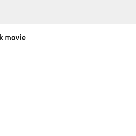
Treceți la conținutul principal
ek movie