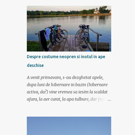
contemplat si am avut rucsaci grei cu corturi
si mancare cat pentru 5 zile. In plus de ce ne-
am fi grabit cand era asa de frumos? :) Ziua I
Dupa tura de leneveala de la mare/delta se
cuvenea ceva tare la munte, la altitudine, la
aer curat. Si unde se putea mai sus decat in
Muntii Fagaras , cea mai lunga creasta
montana din Romania si cu cele mai inalte
Despre costume neopren si inotul in ape
trei varfuri: Moldoveanu, Negoiu si Vistea
deschise
Mare. Am planuit sa parcurgem toata
creasta in 5 zile, de la vest la est. In total 70
A venit primavara, s-au dezghetat apele,
de km. De la orele de geografie din scoala ne
dupa luni de hibernare in bazin (hibernare
aminteam ca grupa Muntilor Fagaras se
activa, da?) vine vremea sa iesim la scaldat
intinde intre Turnu Rosu (pe Valea Oltului) si
afara, la aer curat, la apa tulbure, dar fara
culoarul Rucar-Bran. Asa ca marti de
clor, la soare ... la tantari. Da ati ghicit,
dimineata autocarul ne lasa la Cîineni, de
mergem sa inotam in lac (aoleu!). Pentru unii
unde luam trenul pret de jumatate de ora
e simplu, cica au copilarit prin balti, inteleg
pana in localitatea Turnu Ro...
ca in Colentina se inota de zor prin lacuri