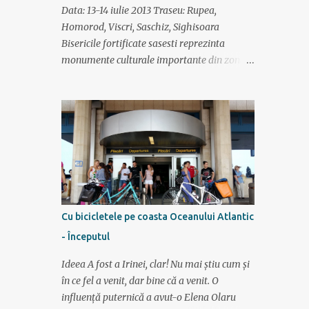
propozitie cuvintele "10 km" si "alergare
Data: 13-14 iulie 2013 Traseu: Rupea,
usoara" iti amintesti ce timp ai scos la o
Homorod, Viscri, Saschiz, Sighisoara
cursa de acum 2 ani, insa nu iti aduci aminte
Bisericile fortificate sasesti reprezinta
pe ce data este aniversarea unui amic ai citit
monumente culturale importante din zona
"Nascuti pentru a alerga" si apoi ai
de sud a Transilvaniei. Se gasesc in
cumparat seminte de chia de la plafar ceasul
perimetrul Brasov-Sibiu-Medias-Sighisoara.
costa mai mult decat bijuteriile pe care le
Au fost construite incepand cu secolul al XI
porti aduni 4:50...
de sasii veniti pentru a ocupa aceste tinuturi.
Aproape in orice sat, satuc si orasel din
aceasta zona exista o Biserica fortificata, ele
avand dublu rol: atat lacas de cult, cat si
fortificatie de aparare impotriva popoarelor
barbare care invadau des aceste tinuturi.
Cu bicicletele pe coasta Oceanului Atlantic
Zidurile de aparare groase si turnurile de
- Începutul
observatie inalte ne dovedesc aceste lucruri.
Astazi ele reprezinta piese arhitectonice de o
Ideea A fost a Irinei, clar! Nu mai știu cum și
valoare nepretuita, unele dintre ele au fost
în ce fel a venit, dar bine că a venit. O
renovate, altele sunt intr-o stare mai
influență puternică a avut-o Elena Olaru
precara. Aici se mai tin slujbe o data la doua