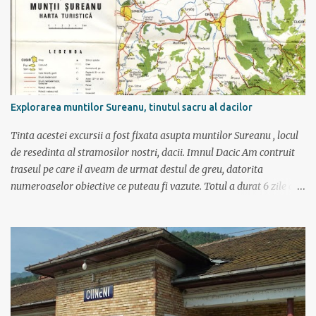
Explorarea muntilor Sureanu, tinutul sacru al dacilor
Tinta acestei excursii a fost fixata asupta muntilor Sureanu , locul
de resedinta al stramosilor nostri, dacii. Imnul Dacic Am contruit
traseul pe care il aveam de urmat destul de greu, datorita
numeroaselor obiective ce puteau fi vazute. Totul a durat 6 zile ca
doar de aia e vacanta. Am plecat sambata 30 iulie pe ruta Pitesti,
Rm. Valcea, Novaci, Ranca, Sebes, Orastie. Si cum se putea sa
plecam decat cu masina dacilor, ce-i drept restilizata si
imbunatatita, denumita acum Dacia Logan. Ne-am inarmat cu 3-4
harti si cu un plan bine documentat de vreo 15 pagini (cine il vrea
sa ridice mana sus). Am inghesuit cu greu rucsacii, corturile, sacii
de dormit si mancarea in masina.