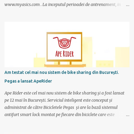
www.myasics.com . La inceputul perioadei de antrenament, in
luna mai, mi-am creat un cont in care am introdus date despre
performantele mele actuale (atunci alergam 10 km in 1 ora), data
la care vreau sa alerg maratonul (7 octombrie), de cate ori pe
saptamana imi propun sa alerg (de doua ori), care sunt zilele
preferate de antrenament. Apoi site-ul mi-a generat un calendar
pentru urmatoarele luni imi care mi se spune cati km am de
alergat la fiecare antrenament si ce timp ar trebui sa scot.
Consider ca este un program foarte bun mai ales ca nu am un
antrenor asa cum au sportivii profesionisti si oricine si-l poate crea
Am testat cel mai nou sistem de bike sharing din București.
foarte simplu; se alterneaza antrenamente mai scurte cu
Pegas a lansat ApeRider
antrenamente mai lungi, apoi din nou mai scurte dar trebuie
obtinuti timpi mai buni, ceea ce fortifica muschii si creeaza cadrul
Ape Rider este cel mai nou sistem de bike sharing și a fost lansat
pentru a avansa apoi...
pe 12 mai în București. Serviciul inteligent este conceput și
administrat de către Bicicletele Pegas și are la bază sistemul
antifurt smart lock montat pe fiecare din biciclete care este
controlat prin intermediul unei aplicații instalate pe telefon. Vor fi
2000 de biciclete răspândite prin tot orașul ce pot fi localizate prin