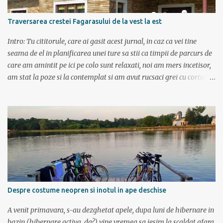
Traversarea crestei Fagarasului de la vest la est
Intro: Tu cititorule, care ai gasit acest jurnal, in caz ca vei tine
seama de el in planificarea unei ture sa stii ca timpii de parcurs de
care am amintit pe ici pe colo sunt relaxati, noi am mers incetisor,
am stat la poze si la contemplat si am avut rucsaci grei cu corturi si
mancare cat pentru 5 zile. In plus de ce ne-am fi grabit cand era
asa de frumos? :) Ziua I Dupa tura de leneveala de la mare/delta se
cuvenea ceva tare la munte, la altitudine, la aer curat. Si unde se
putea mai sus decat in Muntii Fagaras , cea mai lunga creasta
montana din Romania si cu cele mai inalte trei varfuri:
Moldoveanu, Negoiu si Vistea Mare. Am planuit sa parcurgem
toata creasta in 5 zile, de la vest la est. In total 70 de km. De la
orele de geografie din scoala ne aminteam ca grupa Muntilor
Fagaras se intinde intre Turnu Rosu (pe Valea Oltului) si culoarul
Despre costume neopren si inotul in ape deschise
Rucar-Bran. Asa ca marti de dimineata autocarul ne lasa la
Cîineni, de unde luam trenul pret de jumatate de ora pana in
A venit primavara, s-au dezghetat apele, dupa luni de hibernare in
localitatea Turnu Ro...
bazin (hibernare activa, da?) vine vremea sa iesim la scaldat afara,