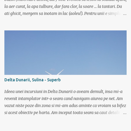
la aer curat, la apa tulbure, dar fara clor, la soare ... la tantari. Da
ati ghicit, mergem sa inotam in lac (aoleu!). Pentru unii e simplu,
cica au copilarit prin balti, inteleg ca in Colentina se inota de zor
prin lacuri inca dinainte de a invata sa mergi (eh, nici chiar asa) si
ca iti castigai respectul prietenilor din cartier doar dupa ce
traversai inot nu mai stiu care lac de pe acolo, ca sunt multe, o
salba intreaga. Altii cica au copilarit pe la Dunare unde toata vara
stateai in apa. Ei, nu e si cazul meu. Sunt pitestean, da, avem bazin
olimpic, insa eu de mic luasem o teama de apa si n-am mai calcat
pe acolo decat incepand cu ultimii 3 ani. Dar daca vreau triatlon
trebuie sa si inot, iar in bazin acest lucru chiar imi place. Dar daca
Delta Dunarii, Sulina - Superb
vreau triatlon trebuie sa inot si in lac, mai ales in lac. Văleu! Hai ca
n-o fi ala negru asa de negru (negr...
Ideea unei incursiuni in Delta Dunarii o aveam demult, insa mi-a
revenit intamplator intr-o seara cand navigam aiurea pe net. Am
vazut niste poze din zona si mi-am adus aminte ca vroiam sa bifez
si acest obiectiv pe harta. Am inceput toata seara sa caut detalii pe
net, poze, informatii bla bla iar tarziu in noapte neavand somn si
gandindu-ma la aceasta tura am bagat DVD-ul cu “Operatiunea