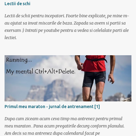
monstrul” care a pus capac. Dupa superba tura in muntii Sureanu (
Lectii de schi
vezi aici ) am pregatit a doua parte a vacantei. Am plecat din
Lectii de schii pentru incepatori. Foarte bine explicate, pe mine m-
Bucuresti spre Tulcea cu acceleratul de la 5:40, pe care l-am prins la
au ajutat sa invat miscarile de baza. Zapada sa avem si partii sa
mustata intrucat primul metrou vine la ora 5. Trenul a fost foarte
exersam :) Intrati pe youtube pentru a vedea si celelalate parti ale
aglomerat, multa lume mergand la Sfantu Gheorghe unde luni
lectiei.
incepea festivalul de film Anonimul. Pe geam am vazut
“plantatiile” de mori de vant din Dobrogea. La ora 11:20 eram in
Tulcea . La casa de bilete pentru vapor erau 2 cozi: una imensa si
una cu 3 persoane; spre norocul nostru toti se inghesuiau sa ia
bilete spre Sf. Gheorg...
Primul meu maraton - jurnal de antrenament [1]
Dupa cum ziceam acum ceva timp ma antrenez pentru primul
meu maraton . Pana acum pregatirile decurg conform planului.
Am decis sa ma antrenez dupa calendarul facut pe