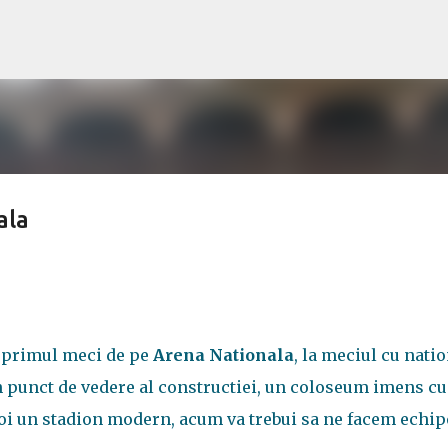
Treceți la conținutul principal
ala
a primul meci de pe
Arena Nationala
, la meciul cu nati
n punct de vedere al constructiei, un coloseum imens cu
 noi un stadion modern, acum va trebui sa ne facem echip