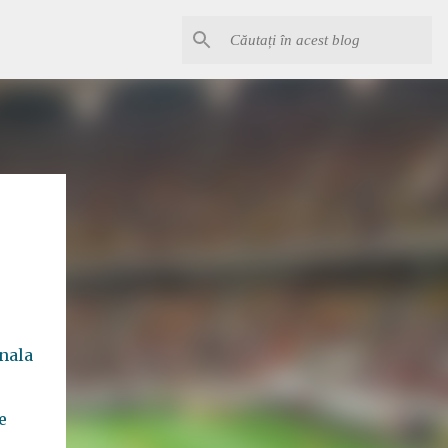
onala
e