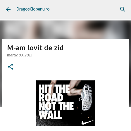
Treceți la conținutul principal
DragosCiobanu.ro
M-am lovit de zid
martie 03, 2013