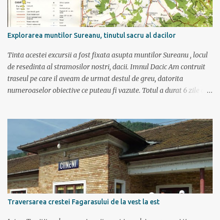
Explorarea muntilor Sureanu, tinutul sacru al dacilor
Tinta acestei excursii a fost fixata asupta muntilor Sureanu , locul
de resedinta al stramosilor nostri, dacii. Imnul Dacic Am contruit
traseul pe care il aveam de urmat destul de greu, datorita
numeroaselor obiective ce puteau fi vazute. Totul a durat 6 zile ca
doar de aia e vacanta. Am plecat sambata 30 iulie pe ruta Pitesti,
Rm. Valcea, Novaci, Ranca, Sebes, Orastie. Si cum se putea sa
plecam decat cu masina dacilor, ce-i drept restilizata si
imbunatatita, denumita acum Dacia Logan. Ne-am inarmat cu 3-4
harti si cu un plan bine documentat de vreo 15 pagini (cine il vrea
sa ridice mana sus). Am inghesuit cu greu rucsacii, corturile, sacii
de dormit si mancarea in masina.
Traversarea crestei Fagarasului de la vest la est