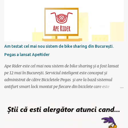
la care vreau sa alerg maratonul (7 octombrie), de cate ori pe
saptamana imi propun sa alerg (de doua ori), care sunt zilele
preferate de antrenament. Apoi site-ul mi-a generat un calendar
pentru urmatoarele luni imi care mi se spune cati km am de
alergat la fiecare antrenament si ce timp ar trebui sa scot.
Consider ca este un program foarte bun mai ales ca nu am un
antrenor asa cum au sportivii profesionisti si oricine si-l poate crea
Am testat cel mai nou sistem de bike sharing din București.
foarte simplu; se alterneaza antrenamente mai scurte cu
Pegas a lansat ApeRider
antrenamente mai lungi, apoi din nou mai scurte dar trebuie
obtinuti timpi mai buni, ceea ce fortifica muschii si creeaza cadrul
Ape Rider este cel mai nou sistem de bike sharing și a fost lansat
pentru a avansa apoi...
pe 12 mai în București. Serviciul inteligent este conceput și
administrat de către Bicicletele Pegas și are la bază sistemul
antifurt smart lock montat pe fiecare din biciclete care este
controlat prin intermediul unei aplicații instalate pe telefon. Vor fi
2000 de biciclete răspândite prin tot orașul ce pot fi localizate prin
intermediul aplicației. Reprezentanții Pegas anunțaseră de mai
multă vreme că vor să lanseze un serviciu de rent-a-bike,
închiriere biciclete, bike sharing, și iată că acum s-a si concretizat.
Încă de la aflarea primelor vești am fost interesat să văd cum va