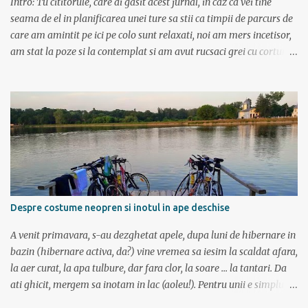
Intro: Tu cititorule, care ai gasit acest jurnal, in caz ca vei tine
seama de el in planificarea unei ture sa stii ca timpii de parcurs de
care am amintit pe ici pe colo sunt relaxati, noi am mers incetisor,
am stat la poze si la contemplat si am avut rucsaci grei cu corturi si
mancare cat pentru 5 zile. In plus de ce ne-am fi grabit cand era
asa de frumos? :) Ziua I Dupa tura de leneveala de la mare/delta se
cuvenea ceva tare la munte, la altitudine, la aer curat. Si unde se
putea mai sus decat in Muntii Fagaras , cea mai lunga creasta
montana din Romania si cu cele mai inalte trei varfuri:
Moldoveanu, Negoiu si Vistea Mare. Am planuit sa parcurgem
toata creasta in 5 zile, de la vest la est. In total 70 de km. De la
orele de geografie din scoala ne aminteam ca grupa Muntilor
Fagaras se intinde intre Turnu Rosu (pe Valea Oltului) si culoarul
Despre costume neopren si inotul in ape deschise
Rucar-Bran. Asa ca marti de dimineata autocarul ne lasa la
Cîineni, de unde luam trenul pret de jumatate de ora pana in
A venit primavara, s-au dezghetat apele, dupa luni de hibernare in
localitatea Turnu Ro...
bazin (hibernare activa, da?) vine vremea sa iesim la scaldat afara,
la aer curat, la apa tulbure, dar fara clor, la soare ... la tantari. Da
ati ghicit, mergem sa inotam in lac (aoleu!). Pentru unii e simplu,
cica au copilarit prin balti, inteleg ca in Colentina se inota de zor