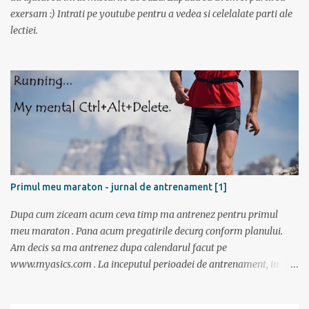
mustata intrucat primul metrou vine la ora 5. Trenul a fost foarte
exersam :) Intrati pe youtube pentru a vedea si celelalate parti ale
aglomerat, multa lume mergand la Sfantu Gheorghe unde luni
lectiei.
incepea festivalul de film Anonimul. Pe geam am vazut
“plantatiile” de mori de vant din Dobrogea. La ora 11:20 eram in
Tulcea . La casa de bilete pentru vapor erau 2 cozi: una imensa si
una cu 3 persoane; spre norocul nostru toti se inghesuiau sa ia
bilete spre Sf. Gheorg...
Primul meu maraton - jurnal de antrenament [1]
Dupa cum ziceam acum ceva timp ma antrenez pentru primul
meu maraton . Pana acum pregatirile decurg conform planului.
Am decis sa ma antrenez dupa calendarul facut pe
www.myasics.com . La inceputul perioadei de antrenament, in
luna mai, mi-am creat un cont in care am introdus date despre
performantele mele actuale (atunci alergam 10 km in 1 ora), data