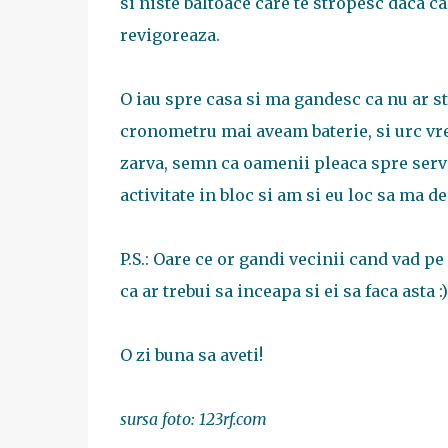
si niste baltoace care te stropesc daca cal
revigoreaza.
O iau spre casa si ma gandesc ca nu ar s
cronometru mai aveam baterie, si urc vreo
zarva, semn ca oamenii pleaca spre servic
activitate in bloc si am si eu loc sa ma de
P.S.: Oare ce or gandi vecinii cand vad p
ca ar trebui sa inceapa si ei sa faca asta :)
O zi buna sa aveti!
sursa foto: 123rf.com