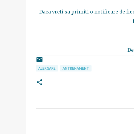
Daca vreti sa primiti o notificare de fi
De
ALERGARE
ANTRENAMENT
C
o