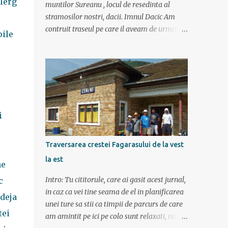
alerg
muntilor Sureanu , locul de resedinta al
stramosilor nostri, dacii. Imnul Dacic Am
contruit traseul pe care il aveam de urmat
pile
destul de greu, datorita numeroaselor
obiective ce puteau fi vazute. Totul a durat 6
zile ca doar de aia e vacanta. Am plecat
sambata 30 iulie pe ruta Pitesti, Rm. Valcea,
Novaci, Ranca, Sebes, Orastie. Si cum se
putea sa plecam decat cu masina dacilor, ce-
i drept restilizata si imbunatatita, denumita
i
acum Dacia Logan. Ne-am inarmat cu 3-4
harti si cu un plan bine documentat de vreo
Traversarea crestei Fagarasului de la vest
15 pagini (cine il vrea sa ridice mana sus). Am
la est
inghesuit cu greu rucsacii, corturile, sacii de
ne
dormit si mancarea in masina.
Intro: Tu cititorule, care ai gasit acest jurnal,
c
in caz ca vei tine seama de el in planificarea
 deja
unei ture sa stii ca timpii de parcurs de care
tei
am amintit pe ici pe colo sunt relaxati, noi