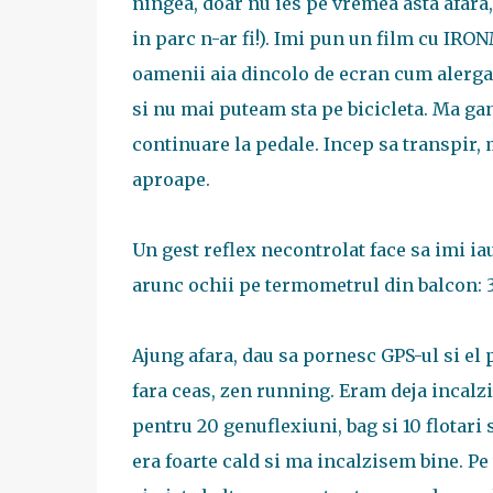
ningea, doar nu ies pe vremea asta afara,
in parc n-ar fi!). Imi pun un film cu IR
oamenii aia dincolo de ecran cum alergau
si nu mai puteam sta pe bicicleta. Ma gan
continuare la pedale. Incep sa transpir, 
aproape.
Un gest reflex necontrolat face sa imi iau
arunc ochii pe termometrul din balcon: 3 
Ajung afara, dau sa pornesc GPS-ul si el
fara ceas, zen running. Eram deja incalzit
pentru 20 genuflexiuni, bag si 10 flotari s
era foarte cald si ma incalzisem bine. Pe