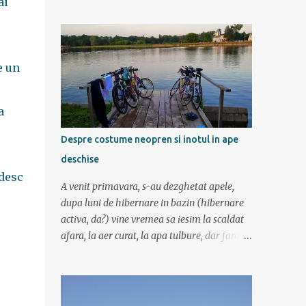
am mers incetisor, am stat la poze si la
ai
contemplat si am avut rucsaci grei cu corturi
si mancare cat pentru 5 zile. In plus de ce ne-
am fi grabit cand era asa de frumos? :) Ziua I
Dupa tura de leneveala de la mare/delta se
e un
cuvenea ceva tare la munte, la altitudine, la
aer curat. Si unde se putea mai sus decat in
a
Muntii Fagaras , cea mai lunga creasta
montana din Romania si cu cele mai inalte
Despre costume neopren si inotul in ape
trei varfuri: Moldoveanu, Negoiu si Vistea
deschise
Mare. Am planuit sa parcurgem toata
ndesc
creasta in 5 zile, de la vest la est. In total 70
A venit primavara, s-au dezghetat apele,
de km. De la orele de geografie din scoala ne
dupa luni de hibernare in bazin (hibernare
aminteam ca grupa Muntilor Fagaras se
activa, da?) vine vremea sa iesim la scaldat
intinde intre Turnu Rosu (pe Valea Oltului) si
afara, la aer curat, la apa tulbure, dar fara
culoarul Rucar-Bran. Asa ca marti de
clor, la soare ... la tantari. Da ati ghicit,
dimineata autocarul ne lasa la Cîineni, de
mergem sa inotam in lac (aoleu!). Pentru unii
unde luam trenul pret de jumatate de ora
e simplu, cica au copilarit prin balti, inteleg
pana in localitatea Turnu Ro...
ca in Colentina se inota de zor prin lacuri