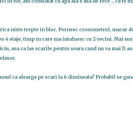
ci in ele, am constatat ca apa aia e asa de rece ... ca te m
trica niste trepte in bloc. Pornesc cronometrul, macar d
 4 etaje, timp in care ma intalnesc cu 2 vecini. Mai sus
iu, asa ca las scarile pentru seara cand nu va mai fi as
sfasor.
e unul ca alearga pe scari la 6 dimineata? Probabil se ga