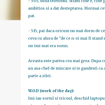
- 5:05, suna telefonul. Stiam cine e, cine 
ambitios si a dat desteptarea. Mormai ce
pat.
- 5:15, pai daca oricum nu mai dorm de c
ceva cu alura de "de ce n-oi mai fi stand
nu imi mai era somn.
Aceasta este partea cea mai grea. Dupa ce 
un asa chef de miscare si te gandesti ca a
parte a zilei.
W.O.D (work of the day):
Imi iau sortul si tricoul, deschid laptopul