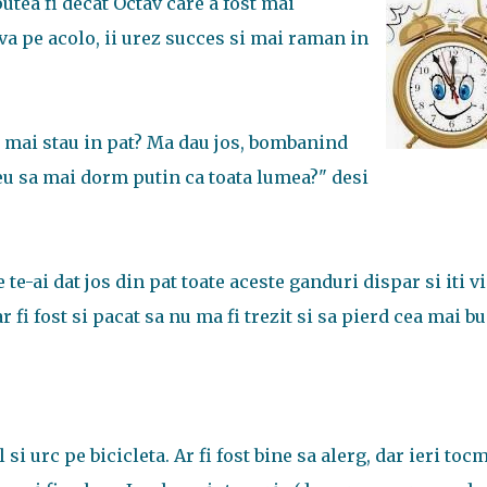
putea fi decat Octav care a fost mai
va pe acolo, ii urez succes si mai raman in
e mai stau in pat? Ma dau jos, bombanind
 eu sa mai dorm putin ca toata lumea?" desi
te-ai dat jos din pat toate aceste ganduri dispar si iti v
r fi fost si pacat sa nu ma fi trezit si sa pierd cea mai b
 si urc pe bicicleta. Ar fi fost bine sa alerg, dar ieri toc