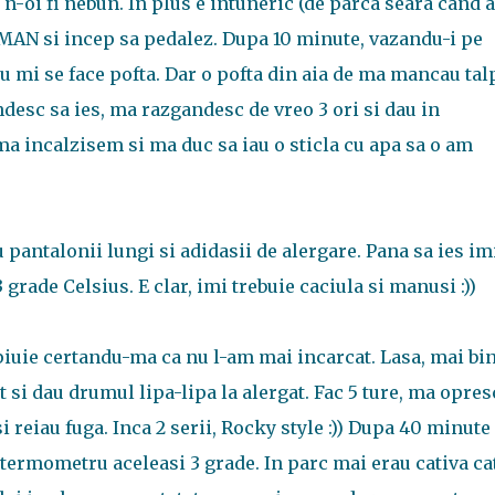
 n-oi fi nebun. In plus e intuneric (de parca seara cand 
ONMAN si incep sa pedalez. Dupa 10 minute, vazandu-i pe
 mi se face pofta. Dar o pofta din aia de ma mancau tal
desc sa ies, ma razgandesc de vreo 3 ori si dau in
ma incalzisem si ma duc sa iau o sticla cu apa sa o am
 pantalonii lungi si adidasii de alergare. Pana sa ies im
grade Celsius. E clar, imi trebuie caciula si manusi :))
 piuie certandu-ma ca nu l-am mai incarcat. Lasa, mai bi
 si dau drumul lipa-lipa la alergat. Fac 5 ture, ma opres
i reiau fuga. Inca 2 serii, Rocky style :)) Dupa 40 minute
 termometru aceleasi 3 grade. In parc mai erau cativa ca