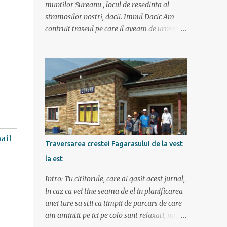
muntilor Sureanu , locul de resedinta al
stramosilor nostri, dacii. Imnul Dacic Am
contruit traseul pe care il aveam de urmat
destul de greu, datorita numeroaselor
obiective ce puteau fi vazute. Totul a durat 6
zile ca doar de aia e vacanta. Am plecat
sambata 30 iulie pe ruta Pitesti, Rm. Valcea,
Novaci, Ranca, Sebes, Orastie. Si cum se
putea sa plecam decat cu masina dacilor, ce-
i drept restilizata si imbunatatita, denumita
acum Dacia Logan. Ne-am inarmat cu 3-4
ail
harti si cu un plan bine documentat de vreo
Traversarea crestei Fagarasului de la vest
15 pagini (cine il vrea sa ridice mana sus). Am
la est
inghesuit cu greu rucsacii, corturile, sacii de
dormit si mancarea in masina.
Intro: Tu cititorule, care ai gasit acest jurnal,
in caz ca vei tine seama de el in planificarea
unei ture sa stii ca timpii de parcurs de care
am amintit pe ici pe colo sunt relaxati, noi