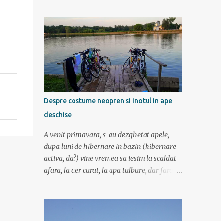
am mers incetisor, am stat la poze si la
contemplat si am avut rucsaci grei cu corturi
si mancare cat pentru 5 zile. In plus de ce ne-
am fi grabit cand era asa de frumos? :) Ziua I
Dupa tura de leneveala de la mare/delta se
cuvenea ceva tare la munte, la altitudine, la
aer curat. Si unde se putea mai sus decat in
Muntii Fagaras , cea mai lunga creasta
montana din Romania si cu cele mai inalte
Despre costume neopren si inotul in ape
trei varfuri: Moldoveanu, Negoiu si Vistea
deschise
Mare. Am planuit sa parcurgem toata
creasta in 5 zile, de la vest la est. In total 70
A venit primavara, s-au dezghetat apele,
de km. De la orele de geografie din scoala ne
dupa luni de hibernare in bazin (hibernare
aminteam ca grupa Muntilor Fagaras se
activa, da?) vine vremea sa iesim la scaldat
intinde intre Turnu Rosu (pe Valea Oltului) si
afara, la aer curat, la apa tulbure, dar fara
culoarul Rucar-Bran. Asa ca marti de
clor, la soare ... la tantari. Da ati ghicit,
dimineata autocarul ne lasa la Cîineni, de
mergem sa inotam in lac (aoleu!). Pentru unii
unde luam trenul pret de jumatate de ora
e simplu, cica au copilarit prin balti, inteleg
pana in localitatea Turnu Ro...
ca in Colentina se inota de zor prin lacuri