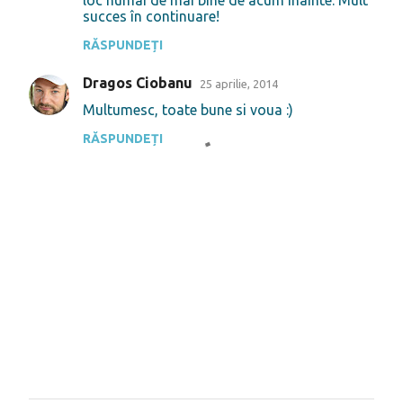
succes în continuare!
r
i
RĂSPUNDEȚI
i
Dragos Ciobanu
25 aprilie, 2014
Multumesc, toate bune si voua :)
RĂSPUNDEȚI