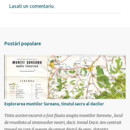
Lasati un comentariu.
T
r
i
m
i
t
e
Postări populare
ț
i
u
n
c
o
m
e
n
t
a
r
Explorarea muntilor Sureanu, tinutul sacru al dacilor
i
u
Tinta acestei excursii a fost fixata asupta muntilor Sureanu , locul
de resedinta al stramosilor nostri, dacii. Imnul Dacic Am contruit
traseul pe care il aveam de urmat destul de greu, datorita