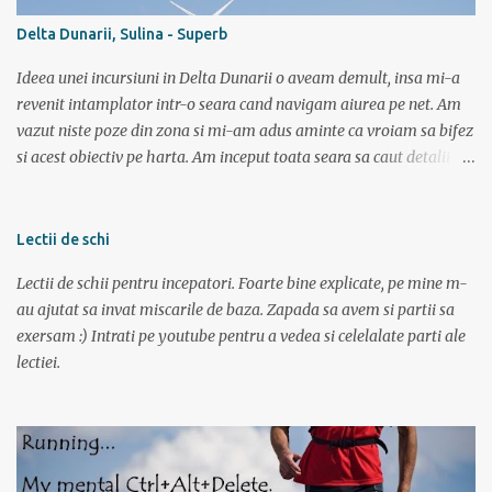
trebuie sa si inot, iar in bazin acest lucru chiar imi place. Dar daca
Delta Dunarii, Sulina - Superb
vreau triatlon trebuie sa inot si in lac, mai ales in lac. Văleu! Hai ca
n-o fi ala negru asa de negru (negr...
Ideea unei incursiuni in Delta Dunarii o aveam demult, insa mi-a
revenit intamplator intr-o seara cand navigam aiurea pe net. Am
vazut niste poze din zona si mi-am adus aminte ca vroiam sa bifez
si acest obiectiv pe harta. Am inceput toata seara sa caut detalii pe
net, poze, informatii bla bla iar tarziu in noapte neavand somn si
gandindu-ma la aceasta tura am bagat DVD-ul cu “Operatiunea
monstrul” care a pus capac. Dupa superba tura in muntii Sureanu (
Lectii de schi
vezi aici ) am pregatit a doua parte a vacantei. Am plecat din
Lectii de schii pentru incepatori. Foarte bine explicate, pe mine m-
Bucuresti spre Tulcea cu acceleratul de la 5:40, pe care l-am prins la
au ajutat sa invat miscarile de baza. Zapada sa avem si partii sa
mustata intrucat primul metrou vine la ora 5. Trenul a fost foarte
exersam :) Intrati pe youtube pentru a vedea si celelalate parti ale
aglomerat, multa lume mergand la Sfantu Gheorghe unde luni
lectiei.
incepea festivalul de film Anonimul. Pe geam am vazut
“plantatiile” de mori de vant din Dobrogea. La ora 11:20 eram in
Tulcea . La casa de bilete pentru vapor erau 2 cozi: una imensa si
una cu 3 persoane; spre norocul nostru toti se inghesuiau sa ia
bilete spre Sf. Gheorg...