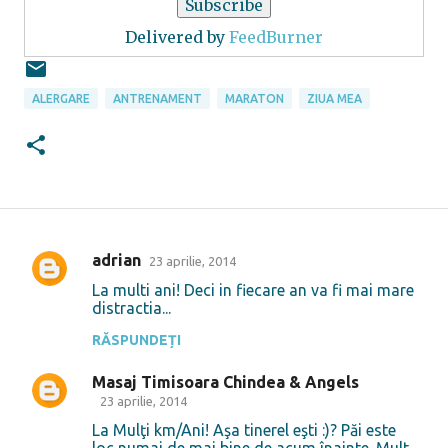
Delivered by
FeedBurner
ALERGARE
ANTRENAMENT
MARATON
ZIUA MEA
adrian
23 aprilie, 2014
C
La multi ani! Deci in fiecare an va fi mai mare
o
distractia...
m
RĂSPUNDEȚI
e
Masaj Timisoara Chindea & Angels
n
23 aprilie, 2014
t
La Mulţi km/Ani! Aşa tinerel eşti :)? Păi este
a
loc numai de mai bine de acum înainte. Mult