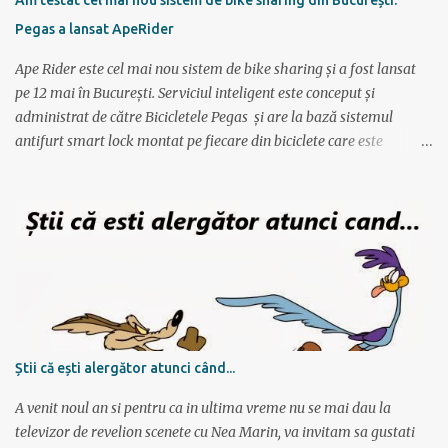
foarte simplu; se alterneaza antrenamente mai scurte cu
Pegas a lansat ApeRider
antrenamente mai lungi, apoi din nou mai scurte dar trebuie
obtinuti timpi mai buni, ceea ce fortifica muschii si creeaza cadrul
Ape Rider este cel mai nou sistem de bike sharing și a fost lansat
pentru a avansa apoi...
pe 12 mai în București. Serviciul inteligent este conceput și
administrat de către Bicicletele Pegas și are la bază sistemul
antifurt smart lock montat pe fiecare din biciclete care este
controlat prin intermediul unei aplicații instalate pe telefon. Vor fi
2000 de biciclete răspândite prin tot orașul ce pot fi localizate prin
intermediul aplicației. Reprezentanții Pegas anunțaseră de mai
multă vreme că vor să lanseze un serviciu de rent-a-bike,
închiriere biciclete, bike sharing, și iată că acum s-a si concretizat.
Încă de la aflarea primelor vești am fost interesat să văd cum va
funcționa sistemul pentru că, pe lângă alte astfel de servicii,
ApeRider aduce ceva inovator: bicicletele stau pe stradă, în niște
locuri prestabilite și marcate pe hartă, iar utilizatorul deschide
Știi că ești alergător atunci când...
aplicația, vede unde este cea mai apropiată bicicletă, scaneaza
codul QR și ia bicicleta. Bicicletele nu sunt păzite, dar sunt asigur...
A venit noul an si pentru ca in ultima vreme nu se mai dau la
televizor de revelion scenete cu Nea Marin, va invitam sa gustati