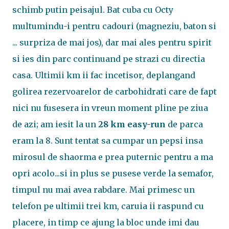
schimb putin peisajul. Bat cuba cu Octy
multumindu-i pentru cadouri (magneziu, baton si
... surpriza de mai jos), dar mai ales pentru spirit
si ies din parc continuand pe strazi cu directia
casa. Ultimii km ii fac incetisor, deplangand
golirea rezervoarelor de carbohidrati care de fapt
nici nu fusesera in vreun moment pline pe ziua
de azi; am iesit la un
28 km easy-run
de parca
eram la 8. Sunt tentat sa cumpar un pepsi insa
mirosul de shaorma e prea puternic pentru a ma
opri acolo...si in plus se pusese verde la semafor,
timpul nu mai avea rabdare. Mai primesc un
telefon pe ultimii trei km, caruia ii raspund cu
placere, in timp ce ajung la bloc unde imi dau