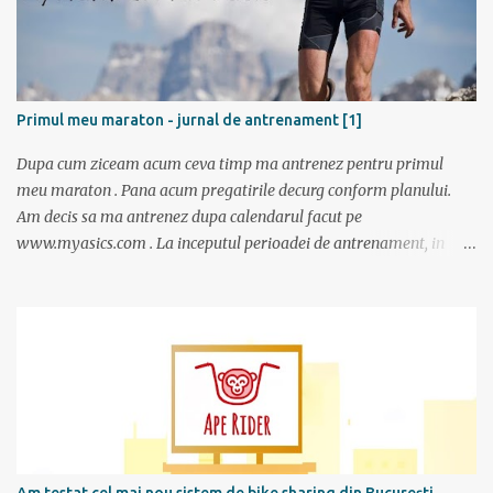
Primul meu maraton - jurnal de antrenament [1]
Dupa cum ziceam acum ceva timp ma antrenez pentru primul
meu maraton . Pana acum pregatirile decurg conform planului.
Am decis sa ma antrenez dupa calendarul facut pe
www.myasics.com . La inceputul perioadei de antrenament, in
luna mai, mi-am creat un cont in care am introdus date despre
performantele mele actuale (atunci alergam 10 km in 1 ora), data
la care vreau sa alerg maratonul (7 octombrie), de cate ori pe
saptamana imi propun sa alerg (de doua ori), care sunt zilele
preferate de antrenament. Apoi site-ul mi-a generat un calendar
pentru urmatoarele luni imi care mi se spune cati km am de
alergat la fiecare antrenament si ce timp ar trebui sa scot.
Consider ca este un program foarte bun mai ales ca nu am un
antrenor asa cum au sportivii profesionisti si oricine si-l poate crea
Am testat cel mai nou sistem de bike sharing din București.