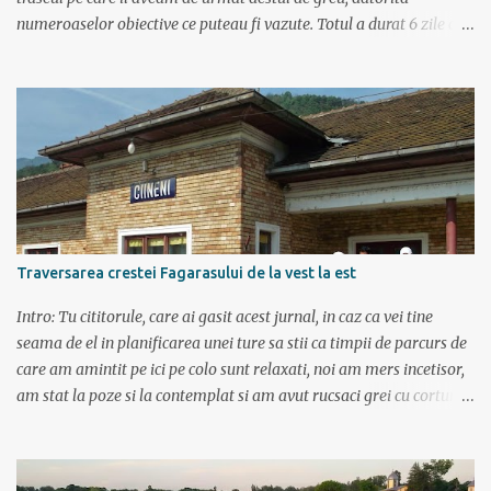
numeroaselor obiective ce puteau fi vazute. Totul a durat 6 zile ca
doar de aia e vacanta. Am plecat sambata 30 iulie pe ruta Pitesti,
Rm. Valcea, Novaci, Ranca, Sebes, Orastie. Si cum se putea sa
plecam decat cu masina dacilor, ce-i drept restilizata si
imbunatatita, denumita acum Dacia Logan. Ne-am inarmat cu 3-4
harti si cu un plan bine documentat de vreo 15 pagini (cine il vrea
sa ridice mana sus). Am inghesuit cu greu rucsacii, corturile, sacii
de dormit si mancarea in masina.
Traversarea crestei Fagarasului de la vest la est
Intro: Tu cititorule, care ai gasit acest jurnal, in caz ca vei tine
seama de el in planificarea unei ture sa stii ca timpii de parcurs de
care am amintit pe ici pe colo sunt relaxati, noi am mers incetisor,
am stat la poze si la contemplat si am avut rucsaci grei cu corturi si
mancare cat pentru 5 zile. In plus de ce ne-am fi grabit cand era
asa de frumos? :) Ziua I Dupa tura de leneveala de la mare/delta se
cuvenea ceva tare la munte, la altitudine, la aer curat. Si unde se