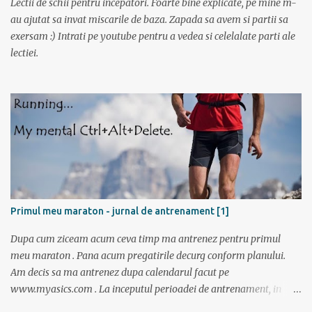
Lectii de schii pentru incepatori. Foarte bine explicate, pe mine m-
Bucuresti spre Tulcea cu acceleratul de la 5:40, pe care l-am prins la
au ajutat sa invat miscarile de baza. Zapada sa avem si partii sa
mustata intrucat primul metrou vine la ora 5. Trenul a fost foarte
exersam :) Intrati pe youtube pentru a vedea si celelalate parti ale
aglomerat, multa lume mergand la Sfantu Gheorghe unde luni
lectiei.
incepea festivalul de film Anonimul. Pe geam am vazut
“plantatiile” de mori de vant din Dobrogea. La ora 11:20 eram in
Tulcea . La casa de bilete pentru vapor erau 2 cozi: una imensa si
una cu 3 persoane; spre norocul nostru toti se inghesuiau sa ia
bilete spre Sf. Gheorg...
Primul meu maraton - jurnal de antrenament [1]
Dupa cum ziceam acum ceva timp ma antrenez pentru primul
meu maraton . Pana acum pregatirile decurg conform planului.
Am decis sa ma antrenez dupa calendarul facut pe
www.myasics.com . La inceputul perioadei de antrenament, in
luna mai, mi-am creat un cont in care am introdus date despre