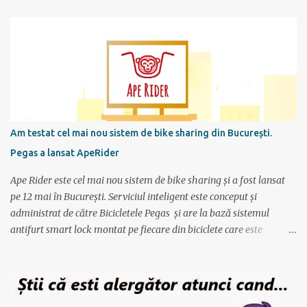
performantele mele actuale (atunci alergam 10 km in 1 ora), data
la care vreau sa alerg maratonul (7 octombrie), de cate ori pe
saptamana imi propun sa alerg (de doua ori), care sunt zilele
preferate de antrenament. Apoi site-ul mi-a generat un calendar
pentru urmatoarele luni imi care mi se spune cati km am de
alergat la fiecare antrenament si ce timp ar trebui sa scot.
Consider ca este un program foarte bun mai ales ca nu am un
antrenor asa cum au sportivii profesionisti si oricine si-l poate crea
Am testat cel mai nou sistem de bike sharing din București.
foarte simplu; se alterneaza antrenamente mai scurte cu
Pegas a lansat ApeRider
antrenamente mai lungi, apoi din nou mai scurte dar trebuie
obtinuti timpi mai buni, ceea ce fortifica muschii si creeaza cadrul
Ape Rider este cel mai nou sistem de bike sharing și a fost lansat
pentru a avansa apoi...
pe 12 mai în București. Serviciul inteligent este conceput și
administrat de către Bicicletele Pegas și are la bază sistemul
antifurt smart lock montat pe fiecare din biciclete care este
controlat prin intermediul unei aplicații instalate pe telefon. Vor fi
2000 de biciclete răspândite prin tot orașul ce pot fi localizate prin
intermediul aplicației. Reprezentanții Pegas anunțaseră de mai
multă vreme că vor să lanseze un serviciu de rent-a-bike,