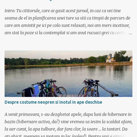
Intro: Tu cititorule, care ai gasit acest jurnal, in caz ca vei tine
seama de el in planificarea unei ture sa stii ca timpii de parcurs de
care am amintit pe ici pe colo sunt relaxati, noi am mers incetisor,
am stat la poze si la contemplat si am avut rucsaci grei cu corturi si
mancare cat pentru 5 zile. In plus de ce ne-am fi grabit cand era
asa de frumos? :) Ziua I Dupa tura de leneveala de la mare/delta se
cuvenea ceva tare la munte, la altitudine, la aer curat. Si unde se
putea mai sus decat in Muntii Fagaras , cea mai lunga creasta
montana din Romania si cu cele mai inalte trei varfuri:
Moldoveanu, Negoiu si Vistea Mare. Am planuit sa parcurgem
toata creasta in 5 zile, de la vest la est. In total 70 de km. De la
orele de geografie din scoala ne aminteam ca grupa Muntilor
Fagaras se intinde intre Turnu Rosu (pe Valea Oltului) si culoarul
Despre costume neopren si inotul in ape deschise
Rucar-Bran. Asa ca marti de dimineata autocarul ne lasa la
Cîineni, de unde luam trenul pret de jumatate de ora pana in
A venit primavara, s-au dezghetat apele, dupa luni de hibernare in
localitatea Turnu Ro...
bazin (hibernare activa, da?) vine vremea sa iesim la scaldat afara,
la aer curat, la apa tulbure, dar fara clor, la soare ... la tantari. Da
ati ghicit, mergem sa inotam in lac (aoleu!). Pentru unii e simplu,