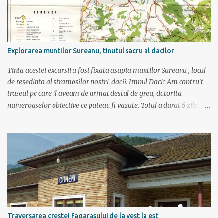
Explorarea muntilor Sureanu, tinutul sacru al dacilor
Tinta acestei excursii a fost fixata asupta muntilor Sureanu , locul
de resedinta al stramosilor nostri, dacii. Imnul Dacic Am contruit
traseul pe care il aveam de urmat destul de greu, datorita
numeroaselor obiective ce puteau fi vazute. Totul a durat 6 zile ca
doar de aia e vacanta. Am plecat sambata 30 iulie pe ruta Pitesti,
Rm. Valcea, Novaci, Ranca, Sebes, Orastie. Si cum se putea sa
plecam decat cu masina dacilor, ce-i drept restilizata si
imbunatatita, denumita acum Dacia Logan. Ne-am inarmat cu 3-4
harti si cu un plan bine documentat de vreo 15 pagini (cine il vrea
sa ridice mana sus). Am inghesuit cu greu rucsacii, corturile, sacii
de dormit si mancarea in masina.
Traversarea crestei Fagarasului de la vest la est