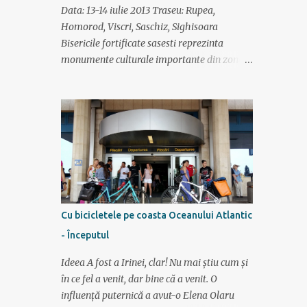
propozitie cuvintele "10 km" si "alergare
Data: 13-14 iulie 2013 Traseu: Rupea,
usoara" iti amintesti ce timp ai scos la o
Homorod, Viscri, Saschiz, Sighisoara
cursa de acum 2 ani, insa nu iti aduci aminte
Bisericile fortificate sasesti reprezinta
pe ce data este aniversarea unui amic ai citit
monumente culturale importante din zona
"Nascuti pentru a alerga" si apoi ai
de sud a Transilvaniei. Se gasesc in
cumparat seminte de chia de la plafar ceasul
perimetrul Brasov-Sibiu-Medias-Sighisoara.
costa mai mult decat bijuteriile pe care le
Au fost construite incepand cu secolul al XI
porti aduni 4:50...
de sasii veniti pentru a ocupa aceste tinuturi.
Aproape in orice sat, satuc si orasel din
aceasta zona exista o Biserica fortificata, ele
avand dublu rol: atat lacas de cult, cat si
fortificatie de aparare impotriva popoarelor
barbare care invadau des aceste tinuturi.
Cu bicicletele pe coasta Oceanului Atlantic
Zidurile de aparare groase si turnurile de
- Începutul
observatie inalte ne dovedesc aceste lucruri.
Astazi ele reprezinta piese arhitectonice de o
Ideea A fost a Irinei, clar! Nu mai știu cum și
valoare nepretuita, unele dintre ele au fost
în ce fel a venit, dar bine că a venit. O
renovate, altele sunt intr-o stare mai
influență puternică a avut-o Elena Olaru
precara. Aici se mai tin slujbe o data la doua