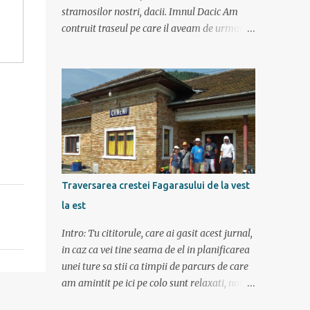
stramosilor nostri, dacii. Imnul Dacic Am
contruit traseul pe care il aveam de urmat
destul de greu, datorita numeroaselor
obiective ce puteau fi vazute. Totul a durat 6
zile ca doar de aia e vacanta. Am plecat
sambata 30 iulie pe ruta Pitesti, Rm. Valcea,
Novaci, Ranca, Sebes, Orastie. Si cum se
putea sa plecam decat cu masina dacilor, ce-
i drept restilizata si imbunatatita, denumita
acum Dacia Logan. Ne-am inarmat cu 3-4
harti si cu un plan bine documentat de vreo
Traversarea crestei Fagarasului de la vest
15 pagini (cine il vrea sa ridice mana sus). Am
la est
inghesuit cu greu rucsacii, corturile, sacii de
dormit si mancarea in masina.
Intro: Tu cititorule, care ai gasit acest jurnal,
in caz ca vei tine seama de el in planificarea
unei ture sa stii ca timpii de parcurs de care
am amintit pe ici pe colo sunt relaxati, noi
am mers incetisor, am stat la poze si la