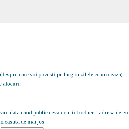
Treceți la conținutul principal
(despre care voi povesti pe larg in zilele ce urmeaza),
e alocuri:
ecare data cand public ceva nou, introduceti adresa de em
in casuta de mai jos: