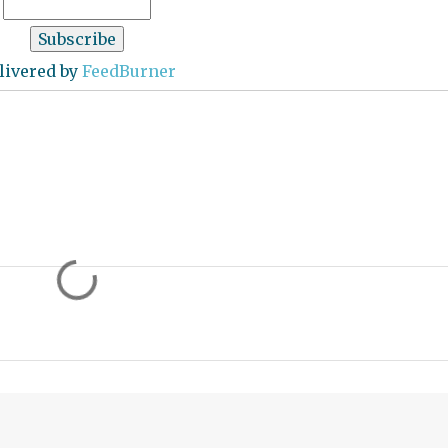
livered by
FeedBurner