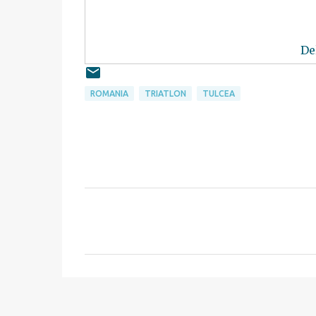
De
ROMANIA
TRIATLON
TULCEA
C
o
m
e
n
t