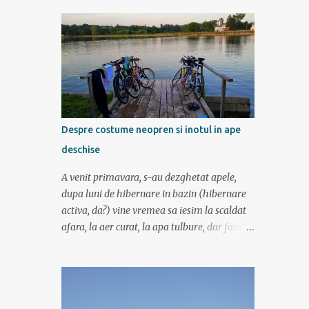
contemplat si am avut rucsaci grei cu corturi
si mancare cat pentru 5 zile. In plus de ce ne-
am fi grabit cand era asa de frumos? :) Ziua I
Dupa tura de leneveala de la mare/delta se
cuvenea ceva tare la munte, la altitudine, la
aer curat. Si unde se putea mai sus decat in
Muntii Fagaras , cea mai lunga creasta
montana din Romania si cu cele mai inalte
Despre costume neopren si inotul in ape
trei varfuri: Moldoveanu, Negoiu si Vistea
deschise
Mare. Am planuit sa parcurgem toata
creasta in 5 zile, de la vest la est. In total 70
A venit primavara, s-au dezghetat apele,
de km. De la orele de geografie din scoala ne
dupa luni de hibernare in bazin (hibernare
aminteam ca grupa Muntilor Fagaras se
activa, da?) vine vremea sa iesim la scaldat
intinde intre Turnu Rosu (pe Valea Oltului) si
afara, la aer curat, la apa tulbure, dar fara
culoarul Rucar-Bran. Asa ca marti de
clor, la soare ... la tantari. Da ati ghicit,
dimineata autocarul ne lasa la Cîineni, de
mergem sa inotam in lac (aoleu!). Pentru unii
unde luam trenul pret de jumatate de ora
e simplu, cica au copilarit prin balti, inteleg
pana in localitatea Turnu Ro...
ca in Colentina se inota de zor prin lacuri