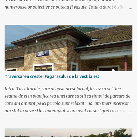
numeroaselor obiective ce puteau fi vazute. Totul a durat 6 zile ca
doar de aia e vacanta. Am plecat sambata 30 iulie pe ruta Pitesti,
Rm. Valcea, Novaci, Ranca, Sebes, Orastie. Si cum se putea sa
plecam decat cu masina dacilor, ce-i drept restilizata si
imbunatatita, denumita acum Dacia Logan. Ne-am inarmat cu 3-4
harti si cu un plan bine documentat de vreo 15 pagini (cine il vrea
sa ridice mana sus). Am inghesuit cu greu rucsacii, corturile, sacii
de dormit si mancarea in masina.
Traversarea crestei Fagarasului de la vest la est
Intro: Tu cititorule, care ai gasit acest jurnal, in caz ca vei tine
seama de el in planificarea unei ture sa stii ca timpii de parcurs de
care am amintit pe ici pe colo sunt relaxati, noi am mers incetisor,
am stat la poze si la contemplat si am avut rucsaci grei cu corturi si
mancare cat pentru 5 zile. In plus de ce ne-am fi grabit cand era
asa de frumos? :) Ziua I Dupa tura de leneveala de la mare/delta se
cuvenea ceva tare la munte, la altitudine, la aer curat. Si unde se