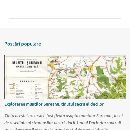
C
o
m
e
n
t
Postări populare
a
r
i
i
Explorarea muntilor Sureanu, tinutul sacru al dacilor
Tinta acestei excursii a fost fixata asupta muntilor Sureanu , locul
de resedinta al stramosilor nostri, dacii. Imnul Dacic Am contruit
traseul pe care il aveam de urmat destul de greu, datorita