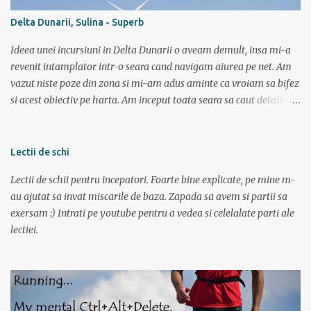
trebuie sa si inot, iar in bazin acest lucru chiar imi place. Dar daca
Delta Dunarii, Sulina - Superb
vreau triatlon trebuie sa inot si in lac, mai ales in lac. Văleu! Hai ca
n-o fi ala negru asa de negru (negr...
Ideea unei incursiuni in Delta Dunarii o aveam demult, insa mi-a
revenit intamplator intr-o seara cand navigam aiurea pe net. Am
vazut niste poze din zona si mi-am adus aminte ca vroiam sa bifez
si acest obiectiv pe harta. Am inceput toata seara sa caut detalii pe
net, poze, informatii bla bla iar tarziu in noapte neavand somn si
gandindu-ma la aceasta tura am bagat DVD-ul cu “Operatiunea
monstrul” care a pus capac. Dupa superba tura in muntii Sureanu (
Lectii de schi
vezi aici ) am pregatit a doua parte a vacantei. Am plecat din
Lectii de schii pentru incepatori. Foarte bine explicate, pe mine m-
Bucuresti spre Tulcea cu acceleratul de la 5:40, pe care l-am prins la
au ajutat sa invat miscarile de baza. Zapada sa avem si partii sa
mustata intrucat primul metrou vine la ora 5. Trenul a fost foarte
exersam :) Intrati pe youtube pentru a vedea si celelalate parti ale
aglomerat, multa lume mergand la Sfantu Gheorghe unde luni
lectiei.
incepea festivalul de film Anonimul. Pe geam am vazut
“plantatiile” de mori de vant din Dobrogea. La ora 11:20 eram in
Tulcea . La casa de bilete pentru vapor erau 2 cozi: una imensa si
una cu 3 persoane; spre norocul nostru toti se inghesuiau sa ia
bilete spre Sf. Gheorg...