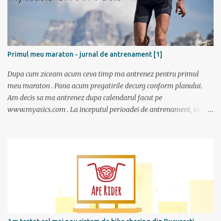
Primul meu maraton - jurnal de antrenament [1]
Dupa cum ziceam acum ceva timp ma antrenez pentru primul
meu maraton . Pana acum pregatirile decurg conform planului.
Am decis sa ma antrenez dupa calendarul facut pe
www.myasics.com . La inceputul perioadei de antrenament, in
luna mai, mi-am creat un cont in care am introdus date despre
performantele mele actuale (atunci alergam 10 km in 1 ora), data
la care vreau sa alerg maratonul (7 octombrie), de cate ori pe
saptamana imi propun sa alerg (de doua ori), care sunt zilele
preferate de antrenament. Apoi site-ul mi-a generat un calendar
pentru urmatoarele luni imi care mi se spune cati km am de
alergat la fiecare antrenament si ce timp ar trebui sa scot.
Consider ca este un program foarte bun mai ales ca nu am un
antrenor asa cum au sportivii profesionisti si oricine si-l poate crea