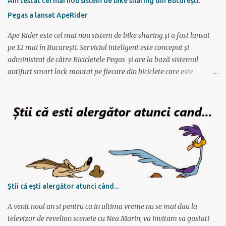
Am testat cel mai nou sistem de bike sharing din București.
foarte simplu; se alterneaza antrenamente mai scurte cu
Pegas a lansat ApeRider
antrenamente mai lungi, apoi din nou mai scurte dar trebuie
obtinuti timpi mai buni, ceea ce fortifica muschii si creeaza cadrul
Ape Rider este cel mai nou sistem de bike sharing și a fost lansat
pentru a avansa apoi...
pe 12 mai în București. Serviciul inteligent este conceput și
administrat de către Bicicletele Pegas și are la bază sistemul
antifurt smart lock montat pe fiecare din biciclete care este
controlat prin intermediul unei aplicații instalate pe telefon. Vor fi
2000 de biciclete răspândite prin tot orașul ce pot fi localizate prin
intermediul aplicației. Reprezentanții Pegas anunțaseră de mai
multă vreme că vor să lanseze un serviciu de rent-a-bike,
închiriere biciclete, bike sharing, și iată că acum s-a si concretizat.
Încă de la aflarea primelor vești am fost interesat să văd cum va
funcționa sistemul pentru că, pe lângă alte astfel de servicii,
ApeRider aduce ceva inovator: bicicletele stau pe stradă, în niște
locuri prestabilite și marcate pe hartă, iar utilizatorul deschide
Știi că ești alergător atunci când...
aplicația, vede unde este cea mai apropiată bicicletă, scaneaza
codul QR și ia bicicleta. Bicicletele nu sunt păzite, dar sunt asigur...
A venit noul an si pentru ca in ultima vreme nu se mai dau la
televizor de revelion scenete cu Nea Marin, va invitam sa gustati