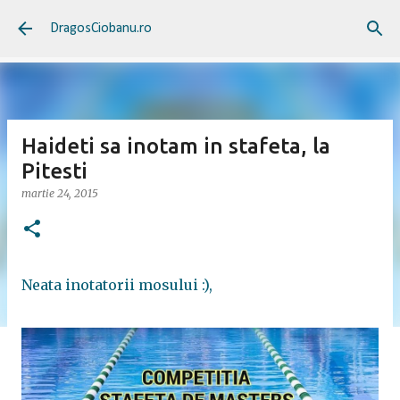
Treceți la conținutul principal
DragosCiobanu.ro
Haideti sa inotam in stafeta, la
Pitesti
martie 24, 2015
Neata inotatorii mosului :),