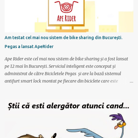
preferate de antrenament. Apoi site-ul mi-a generat un calendar
pentru urmatoarele luni imi care mi se spune cati km am de
alergat la fiecare antrenament si ce timp ar trebui sa scot.
Consider ca este un program foarte bun mai ales ca nu am un
antrenor asa cum au sportivii profesionisti si oricine si-l poate crea
Am testat cel mai nou sistem de bike sharing din București.
foarte simplu; se alterneaza antrenamente mai scurte cu
Pegas a lansat ApeRider
antrenamente mai lungi, apoi din nou mai scurte dar trebuie
obtinuti timpi mai buni, ceea ce fortifica muschii si creeaza cadrul
Ape Rider este cel mai nou sistem de bike sharing și a fost lansat
pentru a avansa apoi...
pe 12 mai în București. Serviciul inteligent este conceput și
administrat de către Bicicletele Pegas și are la bază sistemul
antifurt smart lock montat pe fiecare din biciclete care este
controlat prin intermediul unei aplicații instalate pe telefon. Vor fi
2000 de biciclete răspândite prin tot orașul ce pot fi localizate prin
intermediul aplicației. Reprezentanții Pegas anunțaseră de mai
multă vreme că vor să lanseze un serviciu de rent-a-bike,
închiriere biciclete, bike sharing, și iată că acum s-a si concretizat.
Încă de la aflarea primelor vești am fost interesat să văd cum va
funcționa sistemul pentru că, pe lângă alte astfel de servicii,