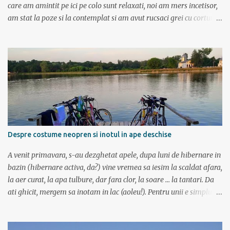
care am amintit pe ici pe colo sunt relaxati, noi am mers incetisor,
am stat la poze si la contemplat si am avut rucsaci grei cu corturi si
mancare cat pentru 5 zile. In plus de ce ne-am fi grabit cand era
asa de frumos? :) Ziua I Dupa tura de leneveala de la mare/delta se
cuvenea ceva tare la munte, la altitudine, la aer curat. Si unde se
putea mai sus decat in Muntii Fagaras , cea mai lunga creasta
montana din Romania si cu cele mai inalte trei varfuri:
Moldoveanu, Negoiu si Vistea Mare. Am planuit sa parcurgem
toata creasta in 5 zile, de la vest la est. In total 70 de km. De la
orele de geografie din scoala ne aminteam ca grupa Muntilor
Fagaras se intinde intre Turnu Rosu (pe Valea Oltului) si culoarul
Despre costume neopren si inotul in ape deschise
Rucar-Bran. Asa ca marti de dimineata autocarul ne lasa la
Cîineni, de unde luam trenul pret de jumatate de ora pana in
A venit primavara, s-au dezghetat apele, dupa luni de hibernare in
localitatea Turnu Ro...
bazin (hibernare activa, da?) vine vremea sa iesim la scaldat afara,
la aer curat, la apa tulbure, dar fara clor, la soare ... la tantari. Da
ati ghicit, mergem sa inotam in lac (aoleu!). Pentru unii e simplu,
cica au copilarit prin balti, inteleg ca in Colentina se inota de zor
prin lacuri inca dinainte de a invata sa mergi (eh, nici chiar asa) si
ca iti castigai respectul prietenilor din cartier doar dupa ce