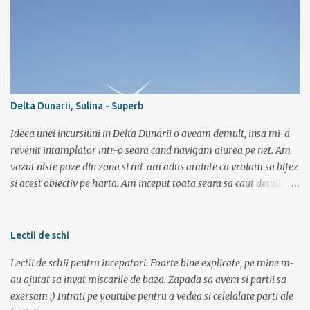
traversai inot nu mai stiu care lac de pe acolo, ca sunt multe, o
salba intreaga. Altii cica au copilarit pe la Dunare unde toata vara
stateai in apa. Ei, nu e si cazul meu. Sunt pitestean, da, avem bazin
olimpic, insa eu de mic luasem o teama de apa si n-am mai calcat
pe acolo decat incepand cu ultimii 3 ani. Dar daca vreau triatlon
trebuie sa si inot, iar in bazin acest lucru chiar imi place. Dar daca
Delta Dunarii, Sulina - Superb
vreau triatlon trebuie sa inot si in lac, mai ales in lac. Văleu! Hai ca
n-o fi ala negru asa de negru (negr...
Ideea unei incursiuni in Delta Dunarii o aveam demult, insa mi-a
revenit intamplator intr-o seara cand navigam aiurea pe net. Am
vazut niste poze din zona si mi-am adus aminte ca vroiam sa bifez
si acest obiectiv pe harta. Am inceput toata seara sa caut detalii pe
net, poze, informatii bla bla iar tarziu in noapte neavand somn si
gandindu-ma la aceasta tura am bagat DVD-ul cu “Operatiunea
monstrul” care a pus capac. Dupa superba tura in muntii Sureanu (
Lectii de schi
vezi aici ) am pregatit a doua parte a vacantei. Am plecat din
Lectii de schii pentru incepatori. Foarte bine explicate, pe mine m-
Bucuresti spre Tulcea cu acceleratul de la 5:40, pe care l-am prins la
au ajutat sa invat miscarile de baza. Zapada sa avem si partii sa
mustata intrucat primul metrou vine la ora 5. Trenul a fost foarte
exersam :) Intrati pe youtube pentru a vedea si celelalate parti ale
aglomerat, multa lume mergand la Sfantu Gheorghe unde luni