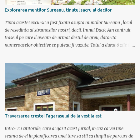
Explorarea muntilor Sureanu, tinutul sacru al dacilor
Tinta acestei excursii a fost fixata asupta muntilor Sureanu , locul
de resedinta al stramosilor nostri, dacii. Imnul Dacic Am contruit
traseul pe care il aveam de urmat destul de greu, datorita
numeroaselor obiective ce puteau fi vazute. Totul a durat 6 zile ca
doar de aia e vacanta. Am plecat sambata 30 iulie pe ruta Pitesti,
Rm. Valcea, Novaci, Ranca, Sebes, Orastie. Si cum se putea sa
plecam decat cu masina dacilor, ce-i drept restilizata si
imbunatatita, denumita acum Dacia Logan. Ne-am inarmat cu 3-4
harti si cu un plan bine documentat de vreo 15 pagini (cine il vrea
sa ridice mana sus). Am inghesuit cu greu rucsacii, corturile, sacii
de dormit si mancarea in masina.
Traversarea crestei Fagarasului de la vest la est
Intro: Tu cititorule, care ai gasit acest jurnal, in caz ca vei tine
seama de el in planificarea unei ture sa stii ca timpii de parcurs de