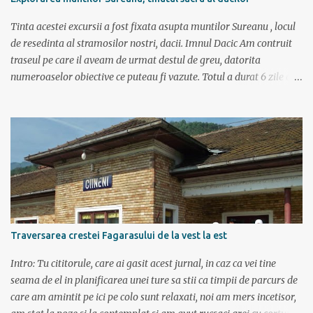
Tinta acestei excursii a fost fixata asupta muntilor Sureanu , locul
de resedinta al stramosilor nostri, dacii. Imnul Dacic Am contruit
traseul pe care il aveam de urmat destul de greu, datorita
numeroaselor obiective ce puteau fi vazute. Totul a durat 6 zile ca
doar de aia e vacanta. Am plecat sambata 30 iulie pe ruta Pitesti,
Rm. Valcea, Novaci, Ranca, Sebes, Orastie. Si cum se putea sa
plecam decat cu masina dacilor, ce-i drept restilizata si
imbunatatita, denumita acum Dacia Logan. Ne-am inarmat cu 3-4
harti si cu un plan bine documentat de vreo 15 pagini (cine il vrea
sa ridice mana sus). Am inghesuit cu greu rucsacii, corturile, sacii
de dormit si mancarea in masina.
Traversarea crestei Fagarasului de la vest la est
Intro: Tu cititorule, care ai gasit acest jurnal, in caz ca vei tine
seama de el in planificarea unei ture sa stii ca timpii de parcurs de
care am amintit pe ici pe colo sunt relaxati, noi am mers incetisor,