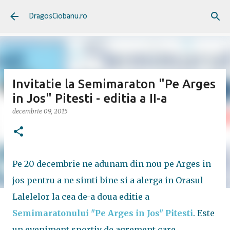
Treceți la conținutul principal
DragosCiobanu.ro
Invitatie la Semimaraton "Pe Arges
in Jos" Pitesti - editia a II-a
decembrie 09, 2015
Pe 20 decembrie ne adunam din nou pe Arges in
jos pentru a ne simti bine si a alerga in Orasul
Lalelelor la cea de-a doua editie a
Semimaratonului "Pe Arges in Jos" Pitesti
. Este
un eveniment sportiv de agrement care