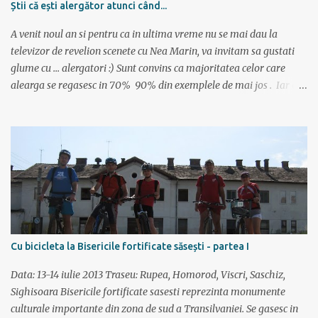
Știi că ești alergător atunci când...
aplicația, vede unde este cea mai apropiată bicicletă, scaneaza
codul QR și ia bicicleta. Bicicletele nu sunt păzite, dar sunt asigur...
A venit noul an si pentru ca in ultima vreme nu se mai dau la
televizor de revelion scenete cu Nea Marin, va invitam sa gustati
glume cu ... alergatori :) Sunt convins ca majoritatea celor care
alearga se regasesc in 70% 90% din exemplele de mai jos . Iar cei
care nu alearga se vor amuza cu siguranta citind articolul :)
Asadar, stii ca esti alergator atunci cand: zambesti cand prietenii te
intreaba ce inseamna de fapt un maraton ai un perete plin cu
medalii si te gandesti oare unde le vei mai pune pe urmatoarele ai
programe de antrenament lipite pe usile din casa masori vitezele
in min/km si nu in km/h folosesti in aceeasi propozitie cuvintele
"10 km" si "alergare usoara" iti amintesti ce timp ai scos la o cursa
de acum 2 ani, insa nu iti aduci aminte pe ce data este aniversarea
unui amic ai citit "Nascuti pentru a alerga" si apoi ai cumparat
Cu bicicleta la Bisericile fortificate săsești - partea I
seminte de chia de la plafar ceasul costa mai mult decat bijuteriile
pe care le porti aduni 4:50...
Data: 13-14 iulie 2013 Traseu: Rupea, Homorod, Viscri, Saschiz,
Sighisoara Bisericile fortificate sasesti reprezinta monumente
culturale importante din zona de sud a Transilvaniei. Se gasesc in