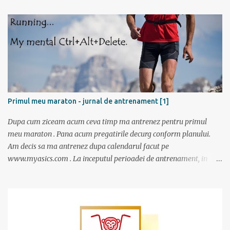
Tulcea . La casa de bilete pentru vapor erau 2 cozi: una imensa si
una cu 3 persoane; spre norocul nostru toti se inghesuiau sa ia
bilete spre Sf. Gheorg...
Primul meu maraton - jurnal de antrenament [1]
Dupa cum ziceam acum ceva timp ma antrenez pentru primul
meu maraton . Pana acum pregatirile decurg conform planului.
Am decis sa ma antrenez dupa calendarul facut pe
www.myasics.com . La inceputul perioadei de antrenament, in
luna mai, mi-am creat un cont in care am introdus date despre
performantele mele actuale (atunci alergam 10 km in 1 ora), data
la care vreau sa alerg maratonul (7 octombrie), de cate ori pe
saptamana imi propun sa alerg (de doua ori), care sunt zilele
preferate de antrenament. Apoi site-ul mi-a generat un calendar