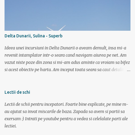
salba intreaga. Altii cica au copilarit pe la Dunare unde toata vara
stateai in apa. Ei, nu e si cazul meu. Sunt pitestean, da, avem bazin
olimpic, insa eu de mic luasem o teama de apa si n-am mai calcat
pe acolo decat incepand cu ultimii 3 ani. Dar daca vreau triatlon
trebuie sa si inot, iar in bazin acest lucru chiar imi place. Dar daca
Delta Dunarii, Sulina - Superb
vreau triatlon trebuie sa inot si in lac, mai ales in lac. Văleu! Hai ca
n-o fi ala negru asa de negru (negr...
Ideea unei incursiuni in Delta Dunarii o aveam demult, insa mi-a
revenit intamplator intr-o seara cand navigam aiurea pe net. Am
vazut niste poze din zona si mi-am adus aminte ca vroiam sa bifez
si acest obiectiv pe harta. Am inceput toata seara sa caut detalii pe
net, poze, informatii bla bla iar tarziu in noapte neavand somn si
gandindu-ma la aceasta tura am bagat DVD-ul cu “Operatiunea
monstrul” care a pus capac. Dupa superba tura in muntii Sureanu (
Lectii de schi
vezi aici ) am pregatit a doua parte a vacantei. Am plecat din
Lectii de schii pentru incepatori. Foarte bine explicate, pe mine m-
Bucuresti spre Tulcea cu acceleratul de la 5:40, pe care l-am prins la
au ajutat sa invat miscarile de baza. Zapada sa avem si partii sa
mustata intrucat primul metrou vine la ora 5. Trenul a fost foarte
exersam :) Intrati pe youtube pentru a vedea si celelalate parti ale
aglomerat, multa lume mergand la Sfantu Gheorghe unde luni
lectiei.
incepea festivalul de film Anonimul. Pe geam am vazut
“plantatiile” de mori de vant din Dobrogea. La ora 11:20 eram in