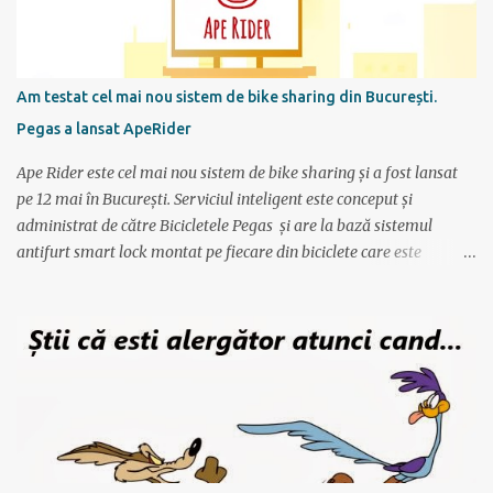
pentru urmatoarele luni imi care mi se spune cati km am de
alergat la fiecare antrenament si ce timp ar trebui sa scot.
Consider ca este un program foarte bun mai ales ca nu am un
antrenor asa cum au sportivii profesionisti si oricine si-l poate crea
Am testat cel mai nou sistem de bike sharing din București.
foarte simplu; se alterneaza antrenamente mai scurte cu
Pegas a lansat ApeRider
antrenamente mai lungi, apoi din nou mai scurte dar trebuie
obtinuti timpi mai buni, ceea ce fortifica muschii si creeaza cadrul
Ape Rider este cel mai nou sistem de bike sharing și a fost lansat
pentru a avansa apoi...
pe 12 mai în București. Serviciul inteligent este conceput și
administrat de către Bicicletele Pegas și are la bază sistemul
antifurt smart lock montat pe fiecare din biciclete care este
controlat prin intermediul unei aplicații instalate pe telefon. Vor fi
2000 de biciclete răspândite prin tot orașul ce pot fi localizate prin
intermediul aplicației. Reprezentanții Pegas anunțaseră de mai
multă vreme că vor să lanseze un serviciu de rent-a-bike,
închiriere biciclete, bike sharing, și iată că acum s-a si concretizat.
Încă de la aflarea primelor vești am fost interesat să văd cum va
funcționa sistemul pentru că, pe lângă alte astfel de servicii,
ApeRider aduce ceva inovator: bicicletele stau pe stradă, în niște
locuri prestabilite și marcate pe hartă, iar utilizatorul deschide