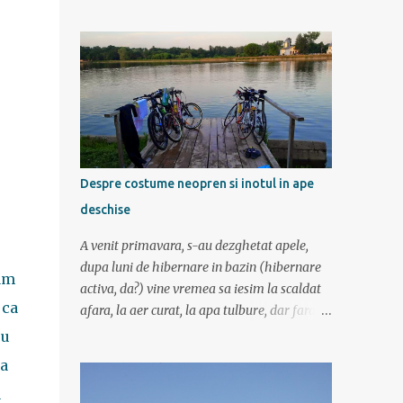
am mers incetisor, am stat la poze si la
contemplat si am avut rucsaci grei cu corturi
si mancare cat pentru 5 zile. In plus de ce ne-
am fi grabit cand era asa de frumos? :) Ziua I
Dupa tura de leneveala de la mare/delta se
cuvenea ceva tare la munte, la altitudine, la
aer curat. Si unde se putea mai sus decat in
Muntii Fagaras , cea mai lunga creasta
montana din Romania si cu cele mai inalte
Despre costume neopren si inotul in ape
trei varfuri: Moldoveanu, Negoiu si Vistea
deschise
Mare. Am planuit sa parcurgem toata
creasta in 5 zile, de la vest la est. In total 70
A venit primavara, s-au dezghetat apele,
de km. De la orele de geografie din scoala ne
dupa luni de hibernare in bazin (hibernare
am
aminteam ca grupa Muntilor Fagaras se
activa, da?) vine vremea sa iesim la scaldat
intinde intre Turnu Rosu (pe Valea Oltului) si
 ca
afara, la aer curat, la apa tulbure, dar fara
culoarul Rucar-Bran. Asa ca marti de
clor, la soare ... la tantari. Da ati ghicit,
ou
dimineata autocarul ne lasa la Cîineni, de
mergem sa inotam in lac (aoleu!). Pentru unii
za
unde luam trenul pret de jumatate de ora
e simplu, cica au copilarit prin balti, inteleg
pana in localitatea Turnu Ro...
u
ca in Colentina se inota de zor prin lacuri