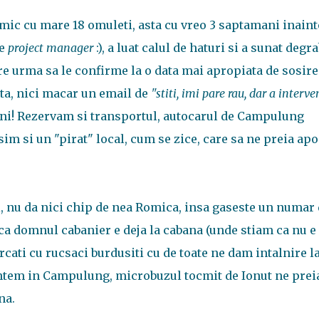
 mic cu mare 18 omuleti, asta cu vreo 3 saptamani inaint
ie
project manager
:), a luat calul de haturi si a sunat degr
re urma sa le confirme la o data mai apropiata de sosire
a, nici macar un email de
"stiti, imi pare rau, dar a interve
eni! Rezervam si transportul, autocarul de Campulung
im si un "pirat" local, cum se zice, care sa ne preia apoi
, nu da nici chip de nea Romica, insa gaseste un numar
ca domnul cabanier e deja la cabana (unde stiam ca nu e
rcati cu rucsaci burdusiti cu de toate ne dam intalnire l
untem in Campulung, microbuzul tocmit de Ionut ne preia
na.