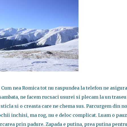
 Cum nea Romica tot nu raspundea la telefon ne asigur
sambata, ne facem rucsaci usurei si plecam la un traseu
u sticla si o creasta care ne chema sus. Parcurgem din n
ochii inchisi, ma rog, nu e deloc complicat. Luam o pau
urcarea prin padure. Zapada e putina, prea putina pentr