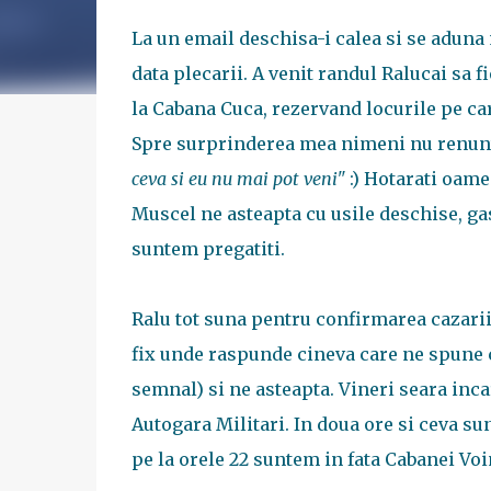
La un email deschisa-i calea si se aduna
data plecarii. A venit randul Ralucai sa f
la Cabana Cuca, rezervand locurile pe ca
Spre surprinderea mea nimeni nu renunt
ceva si eu nu mai pot veni"
:) Hotarati oam
Muscel ne asteapta cu usile deschise, gas
suntem pregatiti.
Ralu tot suna pentru confirmarea cazarii
fix unde raspunde cineva care ne spune 
semnal) si ne asteapta. Vineri seara inca
Autogara Militari. In doua ore si ceva s
pe la orele 22 suntem in fata Cabanei Voi