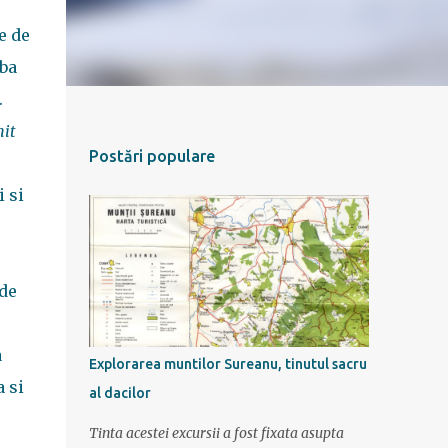
e de
aba
.
nit
Postări populare
 si
 de
a
Explorarea muntilor Sureanu, tinutul sacru
 si
al dacilor
Tinta acestei excursii a fost fixata asupta