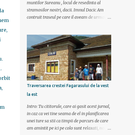
muntilor Sureanu , locul de resedinta al
stramosilor nostri, dacii. Imnul Dacic Am
la
contruit traseul pe care il aveam de urmat
unem
destul de greu, datorita numeroaselor
are,
obiective ce puteau fi vazute. Totul a durat 6
zile ca doar de aia e vacanta. Am plecat
i
sambata 30 iulie pe ruta Pitesti, Rm. Valcea,
Novaci, Ranca, Sebes, Orastie. Si cum se
u.
putea sa plecam decat cu masina dacilor, ce-
i drept restilizata si imbunatatita, denumita
.
acum Dacia Logan. Ne-am inarmat cu 3-4
orbit
harti si cu un plan bine documentat de vreo
Traversarea crestei Fagarasului de la vest
a,
15 pagini (cine il vrea sa ridice mana sus). Am
la est
inghesuit cu greu rucsacii, corturile, sacii de
dormit si mancarea in masina.
Intro: Tu cititorule, care ai gasit acest jurnal,
am
in caz ca vei tine seama de el in planificarea
unei ture sa stii ca timpii de parcurs de care
am amintit pe ici pe colo sunt relaxati, noi