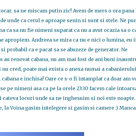
autocar, sa ne miscam putin zic! Avem de mers o ora pana 
u de unde ca cerul e aproape senin si sunt si stele. Ne p
 ca sa nu fie nimeni suparat ca nu a avut ocazia sa o c
ne apropiem. Andreea se mira ca nu e nici o lumina, eu i
 si probabil ca e pacat sa se abuzeze de generator. Ne
s au renovat cabana, nu am mai fost de ani buni inauntr
eei nu cred, poate mai exista o anexa numai a cabanierului
, cabana e inchisa! Oare ce s-o fi intamplat ca doar am v
ise pe nimeni asa ca pe la orele 23:30 facem cale intoars
 cateva locuri unde sa ne inghesuim si noi este noapte.
e, la Voina gasim intelegere si gasim si camere :) Manc