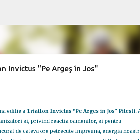
Treceți la conținutul principal
on Invictus "Pe Argeş în Jos"
ma editie a
Triatlon Invictus “Pe Arges in Jos” Pitesti.
anizatori si, privind reactia oamenilor, si pentru
curat de cateva ore petrecute impreuna, energia noastra