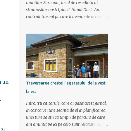
muntilor Sureanu , locul de resedinta al
stramosilor nostri, dacii. Imnul Dacic Am
contruit traseul pe care il aveam de urmat
destul de greu, datorita numeroaselor
obiective ce puteau fi vazute. Totul a durat 6
zile ca doar de aia e vacanta. Am plecat
sambata 30 iulie pe ruta Pitesti, Rm. Valcea,
Novaci, Ranca, Sebes, Orastie. Si cum se
putea sa plecam decat cu masina dacilor, ce-
i drept restilizata si imbunatatita, denumita
acum Dacia Logan. Ne-am inarmat cu 3-4
harti si cu un plan bine documentat de vreo
m un
Traversarea crestei Fagarasului de la vest
15 pagini (cine il vrea sa ridice mana sus). Am
m
la est
inghesuit cu greu rucsacii, corturile, sacii de
e
dormit si mancarea in masina.
Intro: Tu cititorule, care ai gasit acest jurnal,
in caz ca vei tine seama de el in planificarea
unei ture sa stii ca timpii de parcurs de care
am amintit pe ici pe colo sunt relaxati, noi
si