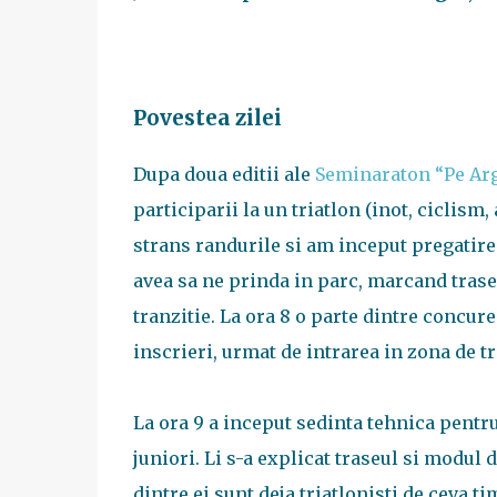
Povestea zilei
Dupa doua editii ale
Seminaraton “Pe Arg
participarii la un triatlon (inot, ciclism
strans randurile si am inceput pregatire
avea sa ne prinda in parc, marcand trase
tranzitie. La ora 8 o parte dintre concur
inscrieri, urmat de intrarea in zona de t
La ora 9 a inceput sedinta tehnica pentru
juniori. Li s-a explicat traseul si modul d
dintre ei sunt deja triatlonisti de ceva t