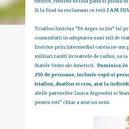
tuturor, reusind sa tina pana si ploaia in
Si la final sa exclamam cu totii
I AM IN
Triatlon Invictus “Pe Arges in Jos” isi 
comunitatii in adoptarea unui stil de via
Invictus prin intermediul careia ne-am pr
militari raniti in teatrele de razboi, sa i
Statele Unite ale Americii.
Duminica 24 a
250 de persoane, inclusiv copii si perso
triatlon, duatlon si cros, atat la individ
aleile parcurilor Lunca Argesului si Stan
pentru toti” chiar a avut un sens.