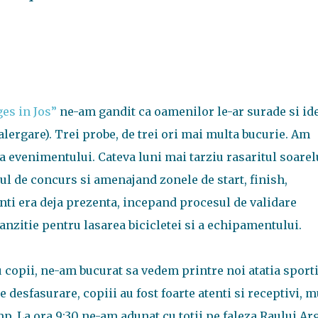
es in Jos”
ne-am gandit ca oamenilor le-ar surade si id
, alergare). Trei probe, de trei ori mai multa bucurie. Am
a evenimentului. Cateva luni mai tarziu rasaritul soarel
ul de concurs si amenajand zonele de start, finish,
enti era deja prezenta, incepand procesul de validare
ranzitie pentru lasarea bicicletei si a echipamentului.
 copii, ne-am bucurat sa vedem printre noi atatia sporti
e desfasurare, copiii au fost foarte atenti si receptivi, m
imp. La ora 9:30 ne-am adunat cu totii pe faleza Raului Ar