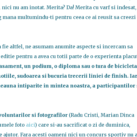
nici nu am inotat. Merita? Da! Merita cu varf si indesat,
ng mana multumindu-ti pentru ceea ce ai reusit sa creezi
sa fie altfel, ne asumam anumite aspecte si incercam sa
editie pentru a avea cu totii parte de o experienta placu
asament, un podium, o diploma sau o tura de bicicleta
ile, sudoarea si bucuria trecerii liniei de finish. Ia
auna intiparite in mintea noastra, a participantilor 
oluntarilor si fotografilor
(Radu Cristi, Marian Dinca
bumele foto
aici
) care si-au sacrificat o zi de duminica,
e ajutor. Fara acesti oameni nici un concurs sportiv nu 