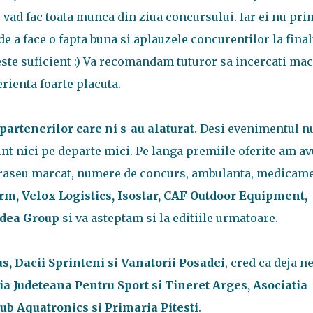
se vad fac toata munca din ziua concursului. Iar ei nu pr
e a face o fapta buna si aplauzele concurentilor la final
 este suficient :) Va recomandam tuturor sa incercati mac
erienta foarte placuta.
artenerilor care ni s-au alaturat
. Desi evenimentul n
unt nici pe departe mici. Pe langa premiile oferite am av
, traseu marcat, numere de concurs, ambulanta, medicame
arm, Velox Logistics, Isostar, CAF Outdoor Equipment,
 Idea Group
si va asteptam si la editiile urmatoare.
us, Dacii Sprinteni si Vanatorii Posadei
, cred ca deja n
ia Judeteana Pentru Sport si Tineret Arges, Asociatia
ub Aquatronics si Primaria Pitesti
.