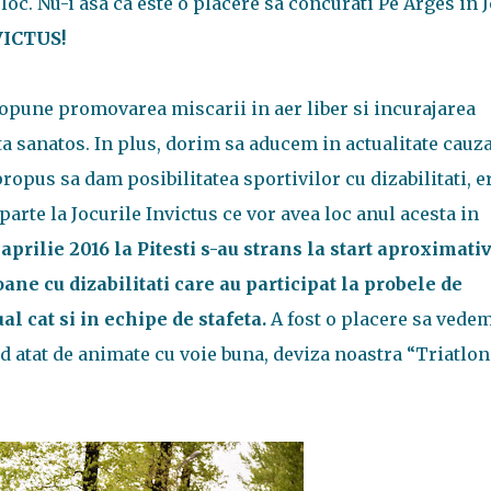
 loc. Nu-i asa ca este o placere sa concurati Pe Arges in 
VICTUS!
propune promovarea miscarii in aer liber si incurajarea
ta sanatos. In plus, dorim sa aducem in actualitate cauz
opus sa dam posibilitatea sportivilor cu dizabilitati, e
a parte la Jocurile Invictus ce vor avea loc anul acesta in
prilie 2016 la Pitesti s-au strans la start aproximati
ane cu dizabilitati care au participat la probele de
ual cat si in echipe de stafeta.
A fost o placere sa vede
d atat de animate cu voie buna, deviza noastra “Triatlon