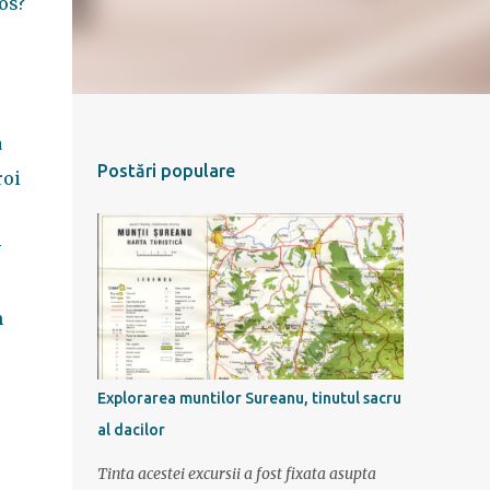
Jos?
a
Postări populare
roi
v
m
Explorarea muntilor Sureanu, tinutul sacru
al dacilor
Tinta acestei excursii a fost fixata asupta