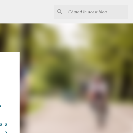
A
, a