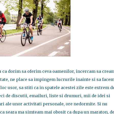
 ca dorim sa oferim ceva oamenilor, incercam sa crea
ate, ne place sa impingem lucrurile inainte si sa face
c usor, sa stiti ca in spatele acestei zile este extrem d
i de discutii, emailuri, liste si drumuri, mii de idei si
i ale unor activitati personale, ore nedormite. Si nu
a seara ma simteam mai obosit ca dupa un maraton, de