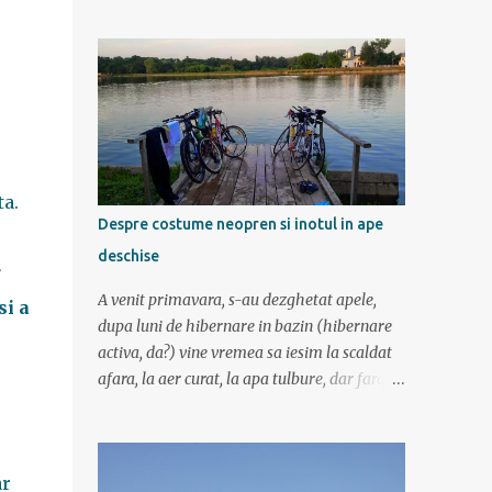
am mers incetisor, am stat la poze si la
contemplat si am avut rucsaci grei cu corturi
si mancare cat pentru 5 zile. In plus de ce ne-
am fi grabit cand era asa de frumos? :) Ziua I
Dupa tura de leneveala de la mare/delta se
cuvenea ceva tare la munte, la altitudine, la
aer curat. Si unde se putea mai sus decat in
Muntii Fagaras , cea mai lunga creasta
ta.
montana din Romania si cu cele mai inalte
Despre costume neopren si inotul in ape
trei varfuri: Moldoveanu, Negoiu si Vistea
deschise
Mare. Am planuit sa parcurgem toata
r
creasta in 5 zile, de la vest la est. In total 70
A venit primavara, s-au dezghetat apele,
si a
de km. De la orele de geografie din scoala ne
dupa luni de hibernare in bazin (hibernare
aminteam ca grupa Muntilor Fagaras se
activa, da?) vine vremea sa iesim la scaldat
intinde intre Turnu Rosu (pe Valea Oltului) si
afara, la aer curat, la apa tulbure, dar fara
culoarul Rucar-Bran. Asa ca marti de
clor, la soare ... la tantari. Da ati ghicit,
dimineata autocarul ne lasa la Cîineni, de
mergem sa inotam in lac (aoleu!). Pentru unii
unde luam trenul pret de jumatate de ora
e simplu, cica au copilarit prin balti, inteleg
pana in localitatea Turnu Ro...
ar
ca in Colentina se inota de zor prin lacuri