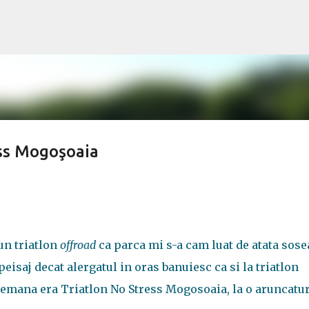
Treceți la conținutul principal
ess Mogoşoaia
un triatlon
offroad
ca parca mi s-a cam luat de atata sose
eisaj decat alergatul in oras banuiesc ca si la triatlon
indemana era Triatlon No Stress Mogosoaia, la o aruncatu