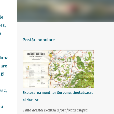
ie
es,
a
Postări populare
dupa
care
 15
esc,
Explorarea muntilor Sureanu, tinutul sacru
al dacilor
si
Tinta acestei excursii a fost fixata asupta