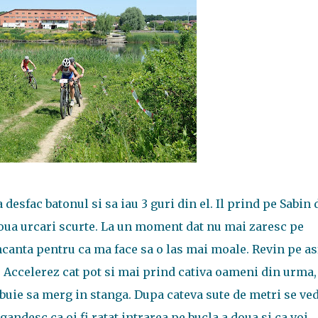
 desfac batonul si sa iau 3 guri din el. Il prind pe Sabin 
doua urcari scurte. La un moment dat nu mai zaresc pe
ncanta pentru ca ma face sa o las mai moale. Revin pe asf
 Accelerez cat pot si mai prind cativa oameni din urma,
buie sa merg in stanga. Dupa cateva sute de metri se ve
andesc ca oi fi ratat intrarea pe bucla a doua si ca voi