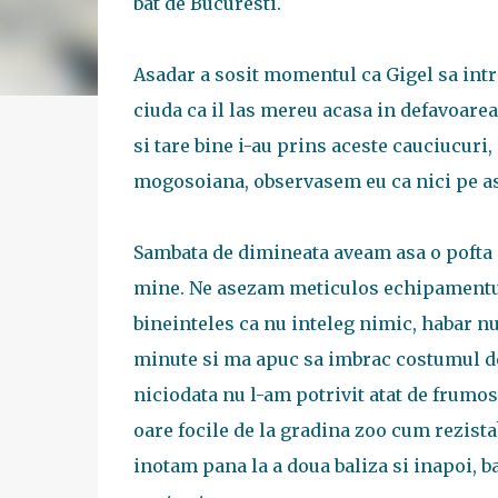
bat de Bucuresti.
Asadar a sosit momentul ca Gigel sa intre 
ciuda ca il las mereu acasa in defavoarea l
si tare bine i-au prins aceste cauciucuri,
mogosoiana, observasem eu ca nici pe asf
Sambata de dimineata aveam asa o pofta 
mine. Ne asezam meticulos echipamentul i
bineinteles ca nu inteleg nimic, habar nu
minute si ma apuc sa imbrac costumul de n
niciodata nu l-am potrivit atat de frumo
oare focile de la gradina zoo cum rezista?
inotam pana la a doua baliza si inapoi, ba