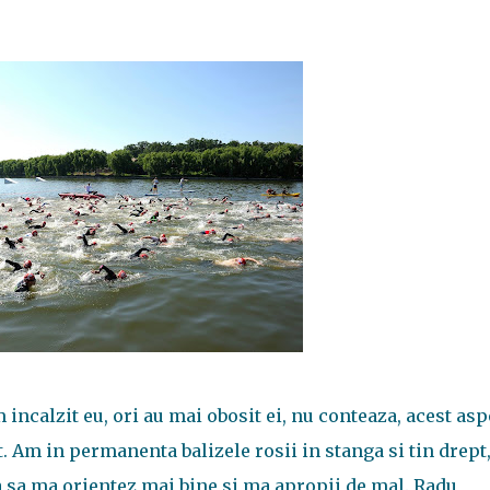
 incalzit eu, ori au mai obosit ei, nu conteaza, acest asp
. Am in permanenta balizele rosii in stanga si tin drept,
ca sa ma orientez mai bine si ma apropii de mal. Radu