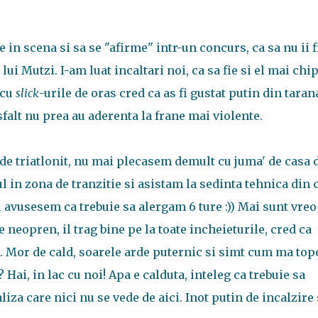
in scena si sa se "afirme" intr-un concurs, ca sa nu ii f
ui Mutzi. I-am luat incaltari noi, ca sa fie si el mai chip
 cu
slick
-urile de oras cred ca as fi gustat putin din taran
alt nu prea au aderenta la frane mai violente.
de triatlonit, nu mai plecasem demult cu juma' de casa 
n zona de tranzitie si asistam la sedinta tehnica din 
 avusesem ca trebuie sa alergam 6 ture :)) Mai sunt vreo
eopren, il trag bine pe la toate incheieturile, cred ca
s. Mor de cald, soarele arde puternic si simt cum ma top
 Hai, in lac cu noi! Apa e calduta, inteleg ca trebuie sa
liza care nici nu se vede de aici. Inot putin de incalzire 