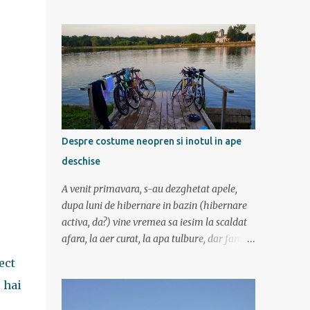
am mers incetisor, am stat la poze si la
contemplat si am avut rucsaci grei cu corturi
si mancare cat pentru 5 zile. In plus de ce ne-
am fi grabit cand era asa de frumos? :) Ziua I
Dupa tura de leneveala de la mare/delta se
cuvenea ceva tare la munte, la altitudine, la
aer curat. Si unde se putea mai sus decat in
Muntii Fagaras , cea mai lunga creasta
montana din Romania si cu cele mai inalte
Despre costume neopren si inotul in ape
trei varfuri: Moldoveanu, Negoiu si Vistea
deschise
Mare. Am planuit sa parcurgem toata
creasta in 5 zile, de la vest la est. In total 70
A venit primavara, s-au dezghetat apele,
de km. De la orele de geografie din scoala ne
dupa luni de hibernare in bazin (hibernare
aminteam ca grupa Muntilor Fagaras se
activa, da?) vine vremea sa iesim la scaldat
intinde intre Turnu Rosu (pe Valea Oltului) si
afara, la aer curat, la apa tulbure, dar fara
culoarul Rucar-Bran. Asa ca marti de
clor, la soare ... la tantari. Da ati ghicit,
ect
dimineata autocarul ne lasa la Cîineni, de
mergem sa inotam in lac (aoleu!). Pentru unii
unde luam trenul pret de jumatate de ora
 hai
e simplu, cica au copilarit prin balti, inteleg
pana in localitatea Turnu Ro...
ca in Colentina se inota de zor prin lacuri