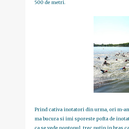
500 de metri.
Prind cativa inotatori din urma, ori m-am
ma bucura si imi sporeste pofta de inotat
ca se vede pontonul, trec putin in bras 