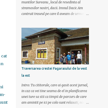
muntilor Sureanu , locul de resedinta al
stramosilor nostri, dacii. Imnul Dacic Am
contruit traseul pe care il aveam de urmat
destul de greu, datorita numeroaselor
obiective ce puteau fi vazute. Totul a durat 6
zile ca doar de aia e vacanta. Am plecat
sambata 30 iulie pe ruta Pitesti, Rm. Valcea,
Novaci, Ranca, Sebes, Orastie. Si cum se
putea sa plecam decat cu masina dacilor, ce-
i drept restilizata si imbunatatita, denumita
 cat
acum Dacia Logan. Ne-am inarmat cu 3-4
un
harti si cu un plan bine documentat de vreo
Traversarea crestei Fagarasului de la vest
15 pagini (cine il vrea sa ridice mana sus). Am
la est
inghesuit cu greu rucsacii, corturile, sacii de
dormit si mancarea in masina.
Intro: Tu cititorule, care ai gasit acest jurnal,
mi
in caz ca vei tine seama de el in planificarea
 m-
unei ture sa stii ca timpii de parcurs de care
sunt
am amintit pe ici pe colo sunt relaxati, noi