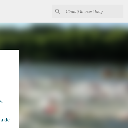
a.
ra de