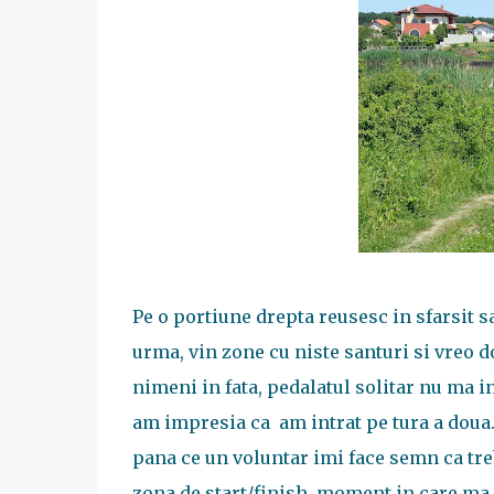
Pe o portiune drepta reusesc in sfarsit sa
urma, vin zone cu niste santuri si vreo 
nimeni in fata, pedalatul solitar nu ma i
am impresia ca am intrat pe tura a doua.
pana ce un voluntar imi face semn ca tre
zona de start/finish, moment in care ma g