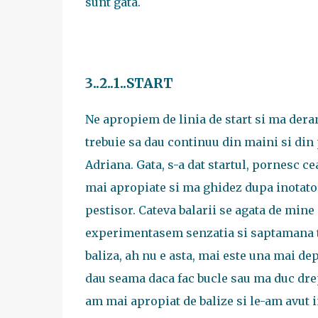
sunt gata.
3..2..1..START
Ne apropiem de linia de start si ma deran
trebuie sa dau continuu din maini si din
Adriana. Gata, s-a dat startul, pornesc ce
mai apropiate si ma ghidez dupa inotatori
pestisor. Cateva balarii se agata de mine
experimentasem senzatia si saptamana tr
baliza, ah nu e asta, mai este una mai de
dau seama daca fac bucle sau ma duc drept
am mai apropiat de balize si le-am avut i