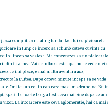
jeaza cumplit ca nu ating fundul lacului cu picioarele,
 picioare in timp ce incerc sa schimb cateva cuvinte cu
asul si incep sa vaslesc. Ma concentrez sa tin picioarele
i din fata mea. Vai ce tulbure este apa, nu se vede nici 
 ceea ce imi place, e mai multa aventura asa,
ecuta la Buftea. Dupa cateva minute incepe sa se vada
parte. Imi iau un cot in cap care ma cam zdruncina. Nu i
, spatiul e foarte larg, a fost ceva mai bine dupa ce am
n vizor. La intoarcere este ceva aglomeratie, hai ca mai 