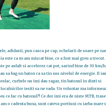
le, adidasii, pun casca pe cap, ochelarii de soare pe nas
ia este ca m-am miscat bine, ce a fost mai greu a trecut.
ste pe asfalt si accelerez cat pot, sarind bine de 30 km/
au sa bag un baton ca sa tin sus nivelul de energie. Il ia
esfac, curbele nu imi dau ragaz, tin batonul in dinti si
localnicilor iesiti sa ne vada. Un voluntar ma informea
i eu ce fac cu batonul?! Ce dor imi era de niste MTB, trase
a am o cadenta buna, sunt cateva portiuni cu iarba mare