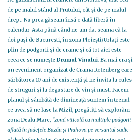
de pe malul stând al Prutului, cât și de pe malul
drept. Nu prea găseam însă o dată liberă în
calendar. Asta până când ne-am dat seama că la
doi pași de București, în zona Ploiești/Urlați este
plin de podgorii și de crame și că tot aici este
ceea ce se numește
Drumul Vinului
. Ba mai era și
un eveniment organizat de Crama Rotenberg care
sărbătorea 10 ani de existență și ne invita la cules
de struguri și la degustare de vin și must. Facem
planul și sâmbătă de dimineață suntem în trenul
ce avea să ne lase la Mizil, pregătiți să explorăm
zona Dealu Mare,
"zonă viticolă cu multiple podgorii
aflată în județele Buzău și Prahova pe versantul sudic
al dealurilor Istriței. Centre viticole importante sunt