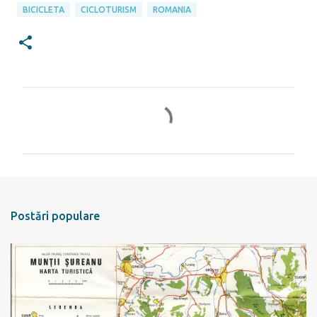
BICICLETA
CICLOTURISM
ROMANIA
C
o
m
e
n
t
Postări populare
a
r
i
i