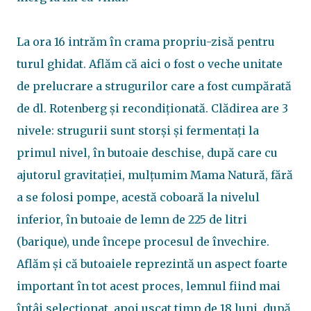
La ora 16 intrăm în crama propriu-zisă pentru
turul ghidat. Aflăm că aici o fost o veche unitate
de prelucrare a strugurilor care a fost cumpărată
de dl. Rotenberg și recondiționată. Clădirea are 3
nivele: strugurii sunt storși și fermentați la
primul nivel, în butoaie deschise, după care cu
ajutorul gravitației, mulțumim Mama Natură, fără
a se folosi pompe, acestă coboară la nivelul
inferior, în butoaie de lemn de 225 de litri
(barique), unde începe procesul de învechire.
Aflăm și că butoaiele reprezintă un aspect foarte
important în tot acest proces, lemnul fiind mai
întâi selecționat, apoi uscat timp de 18 luni, după