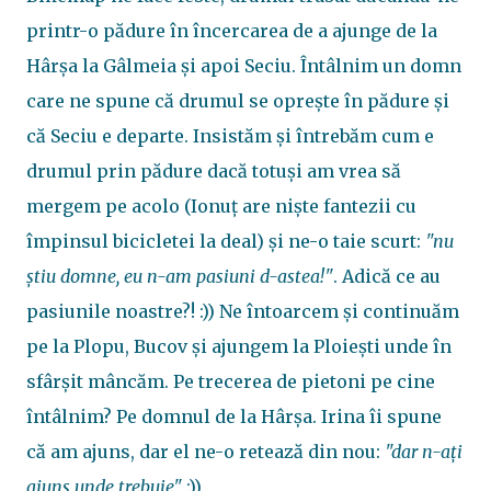
printr-o pădure în încercarea de a ajunge de la
Hârșa la Gâlmeia și apoi Seciu. Întâlnim un domn
care ne spune că drumul se oprește în pădure și
că Seciu e departe. Insistăm și întrebăm cum e
drumul prin pădure dacă totuși am vrea să
mergem pe acolo (Ionuț are niște fantezii cu
împinsul bicicletei la deal) și ne-o taie scurt:
"nu
știu domne, eu n-am pasiuni d-astea!"
. Adică ce au
pasiunile noastre?! :)) Ne întoarcem și continuăm
pe la Plopu, Bucov și ajungem la Ploiești unde în
sfârșit mâncăm. Pe trecerea de pietoni pe cine
întâlnim? Pe domnul de la Hârșa. Irina îi spune
că am ajuns, dar el ne-o retează din nou:
"dar n-ați
ajuns unde trebuie"
:))