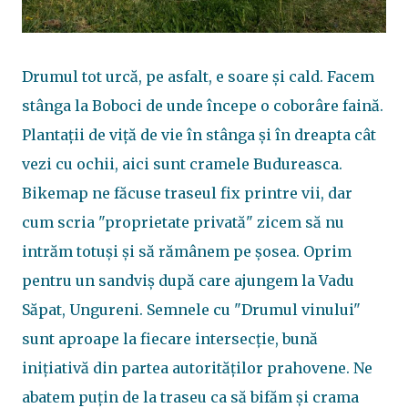
Drumul tot urcă, pe asfalt, e soare și cald. Facem
stânga la Boboci de unde începe o coborâre faină.
Plantații de viță de vie în stânga și în dreapta cât
vezi cu ochii, aici sunt cramele Budureasca.
Bikemap ne făcuse traseul fix printre vii, dar
cum scria "proprietate privată" zicem să nu
intrăm totuși și să rămânem pe șosea. Oprim
pentru un sandviș după care ajungem la Vadu
Săpat, Ungureni. Semnele cu "Drumul vinului"
sunt aproape la fiecare intersecție, bună
inițiativă din partea autorităților prahovene. Ne
abatem puțin de la traseu ca să bifăm și crama