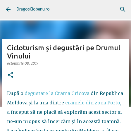
Treceți la conținutul principal
DragosCiobanu.ro
Cicloturism și degustări pe Drumul
Vinului
octombrie 08, 2017
După o
degustare la Crama Cricova
din Republica
Moldova și la una dintre
cramele din zona Porto
,
a început să ne placă să explorăm acest sector și
ne-am propus să încercăm și în această toamnă.
Ne gândiserăm la cramele din Moldova, atât cea