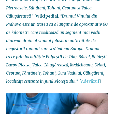
Pietroasele, Săhăteni, Tohani, Ceptura și Valea
Călugărească."
[wikipedia].
"Drumul Vinului din
Prahova este un traseu cu o lungime de aproximativ 60
de kilometri, care reeditează un segment mai vechi
dintr-un drum al vinului folosit în antichitate de
negustorii romani care străbateau Europa. Drumul
trece prin localităţile Filipeştii de Târg, Băicoi, Boldeşti,
Bucov, Pleaşa, Valea Călugărească, Iordăcheanu, Urlaţi,
Ceptura, Fântânele, Tohani, Gura Vadului, Călugăreni,
localităţi centrate în jurul Ploieştiului."
[
Adevărul
]