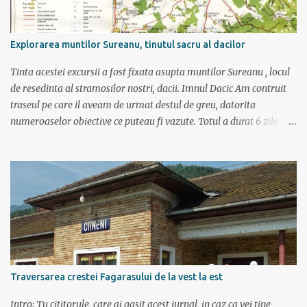
Explorarea muntilor Sureanu, tinutul sacru al dacilor
Tinta acestei excursii a fost fixata asupta muntilor Sureanu , locul
de resedinta al stramosilor nostri, dacii. Imnul Dacic Am contruit
traseul pe care il aveam de urmat destul de greu, datorita
numeroaselor obiective ce puteau fi vazute. Totul a durat 6 zile ca
doar de aia e vacanta. Am plecat sambata 30 iulie pe ruta Pitesti,
Rm. Valcea, Novaci, Ranca, Sebes, Orastie. Si cum se putea sa
plecam decat cu masina dacilor, ce-i drept restilizata si
imbunatatita, denumita acum Dacia Logan. Ne-am inarmat cu 3-4
harti si cu un plan bine documentat de vreo 15 pagini (cine il vrea
sa ridice mana sus). Am inghesuit cu greu rucsacii, corturile, sacii
de dormit si mancarea in masina.
Traversarea crestei Fagarasului de la vest la est
Intro: Tu cititorule, care ai gasit acest jurnal, in caz ca vei tine