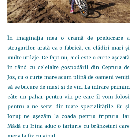
În imaginația mea o cramă de prelucrare a
strugurilor arată ca o fabrică, cu clădiri mari și
multe utilaje. De fapt nu, aici este o curte așezată
în rând cu celelalte gospodării din Ceptura de
Jos, cu o curte mare acum plină de oameni veniți
să se bucure de must și de vin. La intrare primim
câte un pahar pentru vin pe care îl vom folosi
pentru a ne servi din toate specialitățile. Eu și
Ionuț ne așezăm la coada pentru friptura, iar
Mădă cu Irina aduc o farfurie cu brânzeturi care
merg la fix cu vinul.