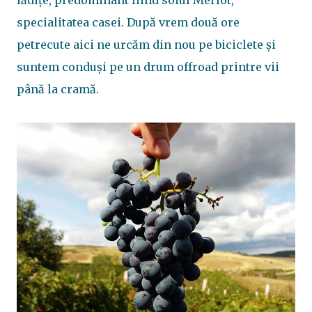
lădițe, predominant fiind soiul Merlot,
specialitatea casei. După vrem două ore
petrecute aici ne urcăm din nou pe biciclete și
suntem conduși pe un drum offroad printre vii
până la cramă.