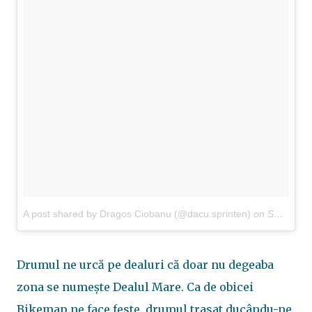
A post shared by Dragos Ciobanu (@dacu.sprinten)
on
Sep 24, 2017 at 5:59am PDT
Drumul ne urcă pe dealuri că doar nu degeaba
zona se numește Dealul Mare. Ca de obicei
Bikemap ne face feste, drumul trasat ducându-ne