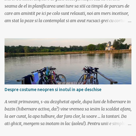
seama de el in planificarea unei ture sa stii ca timpii de parcurs de
care am amintit pe ici pe colo sunt relaxati, noi am mers incetisor,
am stat la poze si la contemplat si am avut rucsaci grei cu corturi si
mancare cat pentru 5 zile. In plus de ce ne-am fi grabit cand era
asa de frumos? :) Ziua I Dupa tura de leneveala de la mare/delta se
cuvenea ceva tare la munte, la altitudine, la aer curat. Si unde se
putea mai sus decat in Muntii Fagaras , cea mai lunga creasta
montana din Romania si cu cele mai inalte trei varfuri:
Moldoveanu, Negoiu si Vistea Mare. Am planuit sa parcurgem
toata creasta in 5 zile, de la vest la est. In total 70 de km. De la
orele de geografie din scoala ne aminteam ca grupa Muntilor
Fagaras se intinde intre Turnu Rosu (pe Valea Oltului) si culoarul
Despre costume neopren si inotul in ape deschise
Rucar-Bran. Asa ca marti de dimineata autocarul ne lasa la
Cîineni, de unde luam trenul pret de jumatate de ora pana in
A venit primavara, s-au dezghetat apele, dupa luni de hibernare in
localitatea Turnu Ro...
bazin (hibernare activa, da?) vine vremea sa iesim la scaldat afara,
la aer curat, la apa tulbure, dar fara clor, la soare ... la tantari. Da
ati ghicit, mergem sa inotam in lac (aoleu!). Pentru unii e simplu,
cica au copilarit prin balti, inteleg ca in Colentina se inota de zor