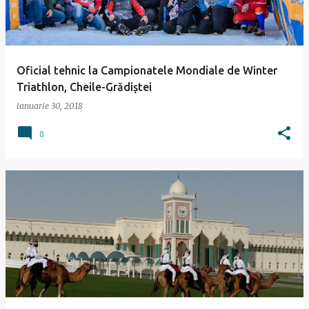
ă
r
i
Oficial tehnic la Campionatele Mondiale de Winter
Triathlon, Cheile-Grădiștei
ianuarie 30, 2018
0