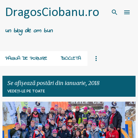
Treceți la conținutul principal
DragosCiobanu.ro
un blog de om bun
PAGINA DE PORNIRE
BICICLETA
Se afișează postări din ianuarie, 2018
VEDEȚI-LE PE TOATE
P
o
s
t