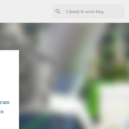
laram
un