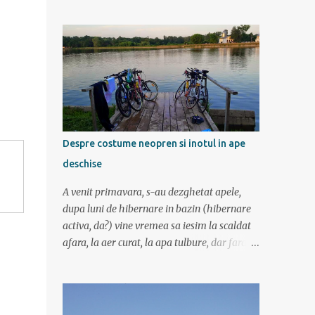
am mers incetisor, am stat la poze si la
contemplat si am avut rucsaci grei cu corturi
si mancare cat pentru 5 zile. In plus de ce ne-
am fi grabit cand era asa de frumos? :) Ziua I
Dupa tura de leneveala de la mare/delta se
cuvenea ceva tare la munte, la altitudine, la
aer curat. Si unde se putea mai sus decat in
Muntii Fagaras , cea mai lunga creasta
montana din Romania si cu cele mai inalte
Despre costume neopren si inotul in ape
trei varfuri: Moldoveanu, Negoiu si Vistea
deschise
Mare. Am planuit sa parcurgem toata
creasta in 5 zile, de la vest la est. In total 70
A venit primavara, s-au dezghetat apele,
de km. De la orele de geografie din scoala ne
dupa luni de hibernare in bazin (hibernare
aminteam ca grupa Muntilor Fagaras se
activa, da?) vine vremea sa iesim la scaldat
intinde intre Turnu Rosu (pe Valea Oltului) si
afara, la aer curat, la apa tulbure, dar fara
culoarul Rucar-Bran. Asa ca marti de
clor, la soare ... la tantari. Da ati ghicit,
dimineata autocarul ne lasa la Cîineni, de
mergem sa inotam in lac (aoleu!). Pentru unii
unde luam trenul pret de jumatate de ora
e simplu, cica au copilarit prin balti, inteleg
pana in localitatea Turnu Ro...
ca in Colentina se inota de zor prin lacuri