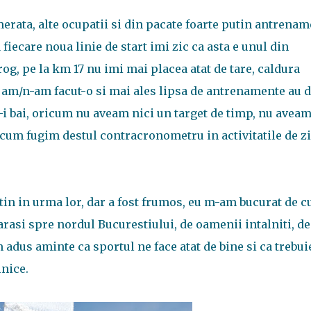
merata, alte ocupatii si din pacate foarte putin antrenam
fiecare noua linie de start imi zic ca asta e unul din
rog, pe la km 17 nu imi mai placea atat de tare, caldura
e am/n-am facut-o si mai ales lipsa de antrenamente au 
i bai, oricum nu aveam nici un target de timp, nu avea
ricum fugim destul contracronometru in activitatile de zi
tin in urma lor, dar a fost frumos, eu m-am bucurat de c
iarasi spre nordul Bucurestiului, de oamenii intalniti, de
 adus aminte ca sportul ne face atat de bine si ca trebui
lnice.