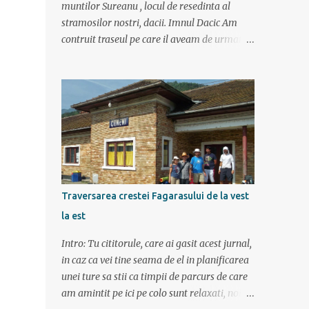
muntilor Sureanu , locul de resedinta al
stramosilor nostri, dacii. Imnul Dacic Am
contruit traseul pe care il aveam de urmat
destul de greu, datorita numeroaselor
obiective ce puteau fi vazute. Totul a durat 6
zile ca doar de aia e vacanta. Am plecat
sambata 30 iulie pe ruta Pitesti, Rm. Valcea,
Novaci, Ranca, Sebes, Orastie. Si cum se
putea sa plecam decat cu masina dacilor, ce-
i drept restilizata si imbunatatita, denumita
acum Dacia Logan. Ne-am inarmat cu 3-4
harti si cu un plan bine documentat de vreo
Traversarea crestei Fagarasului de la vest
15 pagini (cine il vrea sa ridice mana sus). Am
la est
inghesuit cu greu rucsacii, corturile, sacii de
dormit si mancarea in masina.
Intro: Tu cititorule, care ai gasit acest jurnal,
in caz ca vei tine seama de el in planificarea
unei ture sa stii ca timpii de parcurs de care
am amintit pe ici pe colo sunt relaxati, noi