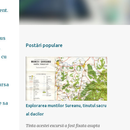
ent.
dus
Postări populare
m
 cu
ursa
e sa
Explorarea muntilor Sureanu, tinutul sacru
al dacilor
Tinta acestei excursii a fost fixata asupta