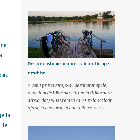
am mers incetisor, am stat la poze si la
contemplat si am avut rucsaci grei cu corturi
si mancare cat pentru 5 zile. In plus de ce ne-
am fi grabit cand era asa de frumos? :) Ziua I
Dupa tura de leneveala de la mare/delta se
cuvenea ceva tare la munte, la altitudine, la
ine
aer curat. Si unde se putea mai sus decat in
Muntii Fagaras , cea mai lunga creasta
a
montana din Romania si cu cele mai inalte
Despre costume neopren si inotul in ape
trei varfuri: Moldoveanu, Negoiu si Vistea
deschise
bata
Mare. Am planuit sa parcurgem toata
creasta in 5 zile, de la vest la est. In total 70
A venit primavara, s-au dezghetat apele,
de km. De la orele de geografie din scoala ne
dupa luni de hibernare in bazin (hibernare
aminteam ca grupa Muntilor Fagaras se
activa, da?) vine vremea sa iesim la scaldat
intinde intre Turnu Rosu (pe Valea Oltului) si
afara, la aer curat, la apa tulbure, dar fara
culoarul Rucar-Bran. Asa ca marti de
je la
clor, la soare ... la tantari. Da ati ghicit,
dimineata autocarul ne lasa la Cîineni, de
mergem sa inotam in lac (aoleu!). Pentru unii
 de
unde luam trenul pret de jumatate de ora
e simplu, cica au copilarit prin balti, inteleg
pana in localitatea Turnu Ro...
ca in Colentina se inota de zor prin lacuri