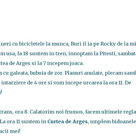
neri cu bicicletele la munca, Buri il ia pe Rocky de la m
gem usa, la 18 suntem in tren, innoptam la Pitesti, sambat
tea de Arges si la 7 incepem joaca.
a cu galeata, bubuia de zor. Planuri anulate, plecam sam
ntarziere de 4 ore si vom incepe urcarea la ora 11. De
!
trans, ora 8. Calatorim noi frumos, facem ultimele regla
 La ora 11 suntem in
Curtea de Arges
, umplem bidoanele
acii mei!