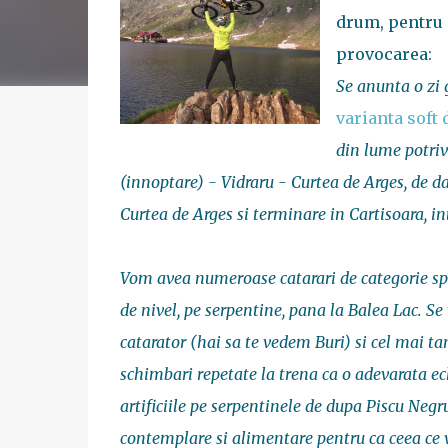
drum, pentru a
provocarea:
Se anunta o zi 
varianta soft
din lume potriv
(innoptare) - Vidraru - Curtea de Arges, de d
Curtea de Arges si terminare in Cartisoara, int
Vom avea numeroase catarari de categorie spe
de nivel, pe serpentine, pana la Balea Lac. Se
catarator (hai sa te vedem Buri) si cel mai ta
schimbari repetate la trena ca o adevarata ech
artificiile pe serpentinele de dupa Piscu Negr
contemplare si alimentare pentru ca ceea ce v