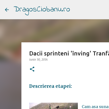
DragosCiobanu.ro
Dacii sprinteni 'înving' Tran
iunie 30, 2014
Descrierea etapei:
Cam asa suna d