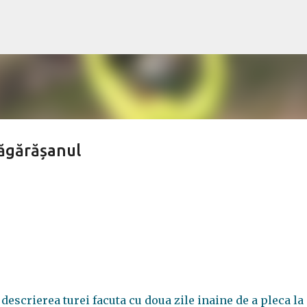
Treceți la conținutul principal
făgărășanul
escrierea turei facuta cu doua zile inaine de a pleca la