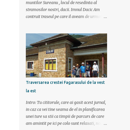
muntilor Sureanu , locul de resedinta al
stramosilor nostri, dacii. Imnul Dacic Am
contruit traseul pe care il aveam de urmat
destul de greu, datorita numeroaselor
obiective ce puteau fi vazute. Totul a durat 6
zile ca doar de aia e vacanta. Am plecat
sambata 30 iulie pe ruta Pitesti, Rm. Valcea,
Novaci, Ranca, Sebes, Orastie. Si cum se
putea sa plecam decat cu masina dacilor, ce-
i drept restilizata si imbunatatita, denumita
acum Dacia Logan. Ne-am inarmat cu 3-4
harti si cu un plan bine documentat de vreo
Traversarea crestei Fagarasului de la vest
15 pagini (cine il vrea sa ridice mana sus). Am
la est
inghesuit cu greu rucsacii, corturile, sacii de
dormit si mancarea in masina.
Intro: Tu cititorule, care ai gasit acest jurnal,
in caz ca vei tine seama de el in planificarea
unei ture sa stii ca timpii de parcurs de care
am amintit pe ici pe colo sunt relaxati, noi