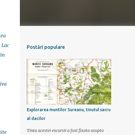
sea
 Lac
Postări populare
din
iva
Explorarea muntilor Sureanu, tinutul sacru
al dacilor
Tinta acestei excursii a fost fixata asupta
ite