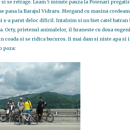
 si se retrage. Luam 5 minute pauza la Poienari pregati
ine pana la Barajul Vidraru. Mergand cu masina credeam
 s-a parut deloc dificil. Intalnim si un biet catel batran 
. Octy, prietenul animalelor, il hraneste cu doua eugeni
in coada si se ridica bucuros. Ii mai dam si niste apa si i
o poza: