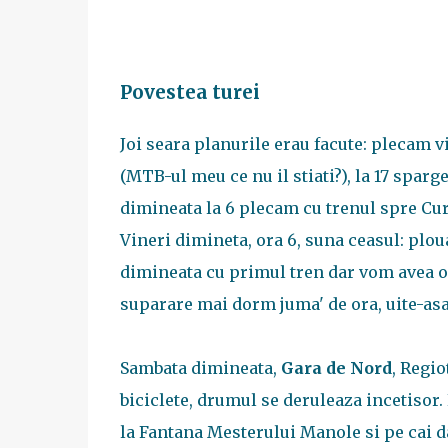
Povestea turei
Joi seara planurile erau facute: plecam vi
(MTB-ul meu ce nu il stiati?), la 17 spar
dimineata la 6 plecam cu trenul spre Cur
Vineri dimineta, ora 6, suna ceasul: plou
dimineata cu primul tren dar vom avea o i
suparare mai dorm juma' de ora, uite-asa
Sambata dimineata,
Gara de Nord
, Regio
biciclete, drumul se deruleaza incetisor.
la Fantana Mesterului Manole si pe cai d