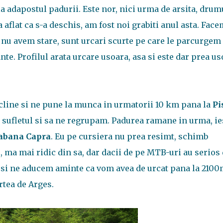
 adapostul padurii. Este nor, nici urma de arsita, drum
 aflat ca s-a deschis, am fost noi grabiti anul asta. Face
 nu avem stare, sunt urcari scurte pe care le parcurgem
ante. Profilul arata urcare usoara, asa si este dar prea u
cline si ne pune la munca in urmatorii 10 km pana la
Pi
m sufletul si sa ne regrupam. Padurea ramane in urma, i
abana Capra
. Eu pe cursiera nu prea resimt, schimb
e, ma mai ridic din sa, dar dacii de pe MTB-uri au serios
 si ne aducem aminte ca vom avea de urcat pana la 210
urtea de Arges.