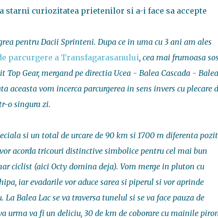
 starni curiozitatea prietenilor si a-i face sa accepte
grea pentru Dacii Sprinteni. Dupa ce in uma cu 3 ani am ales
 de parcurgere a Transfagarasanului
, cea mai frumoasa so
it Top Gear, mergand pe directia Ucea - Balea Cascada - Balea
ata aceasta vom incerca parcurgerea in sens invers cu plecare 
r-o singura zi.
ciala si un total de urcare de 90 km si 1700 m diferenta pozit
 vor acorda tricouri distinctive simbolice pentru cel mai bun
nar ciclist (aici Octy domina deja). Vom merge in pluton cu
ipa, iar evadarile vor aduce sarea si piperul si vor aprinde
u. La Balea Lac se va traversa tunelul si se va face pauza de
a urma va fi un deliciu, 30 de km de coborare cu mainile piron