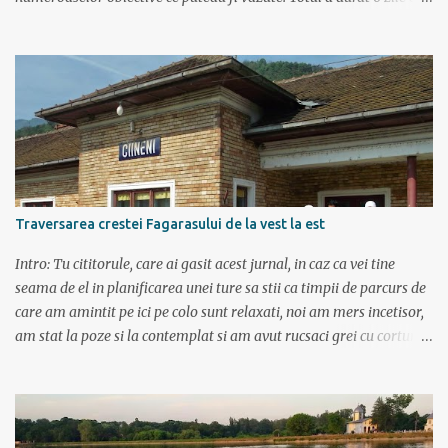
doar de aia e vacanta. Am plecat sambata 30 iulie pe ruta Pitesti,
Rm. Valcea, Novaci, Ranca, Sebes, Orastie. Si cum se putea sa
plecam decat cu masina dacilor, ce-i drept restilizata si
imbunatatita, denumita acum Dacia Logan. Ne-am inarmat cu 3-4
harti si cu un plan bine documentat de vreo 15 pagini (cine il vrea
sa ridice mana sus). Am inghesuit cu greu rucsacii, corturile, sacii
de dormit si mancarea in masina.
Traversarea crestei Fagarasului de la vest la est
Intro: Tu cititorule, care ai gasit acest jurnal, in caz ca vei tine
seama de el in planificarea unei ture sa stii ca timpii de parcurs de
care am amintit pe ici pe colo sunt relaxati, noi am mers incetisor,
am stat la poze si la contemplat si am avut rucsaci grei cu corturi si
mancare cat pentru 5 zile. In plus de ce ne-am fi grabit cand era
asa de frumos? :) Ziua I Dupa tura de leneveala de la mare/delta se
cuvenea ceva tare la munte, la altitudine, la aer curat. Si unde se
putea mai sus decat in Muntii Fagaras , cea mai lunga creasta