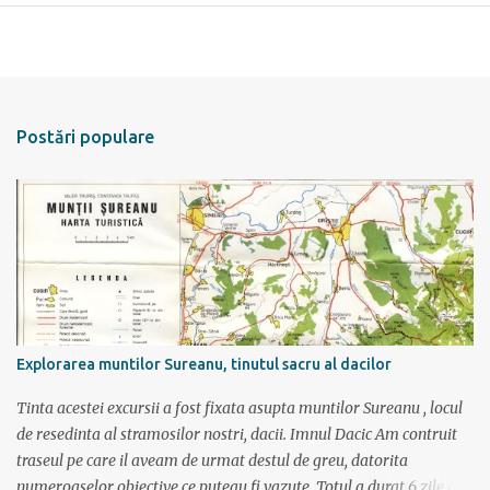
Postări populare
Explorarea muntilor Sureanu, tinutul sacru al dacilor
Tinta acestei excursii a fost fixata asupta muntilor Sureanu , locul
de resedinta al stramosilor nostri, dacii. Imnul Dacic Am contruit
traseul pe care il aveam de urmat destul de greu, datorita
numeroaselor obiective ce puteau fi vazute. Totul a durat 6 zile ca