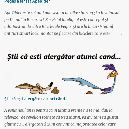
Pegas a lansat ApeRider
antrenamente mai lungi, apoi din nou mai scurte dar trebuie
obtinuti timpi mai buni, ceea ce fortifica muschii si creeaza cadrul
Ape Rider este cel mai nou sistem de bike sharing și a fost lansat
pentru a avansa apoi...
pe 12 mai în București. Serviciul inteligent este conceput și
administrat de către Bicicletele Pegas și are la bază sistemul
antifurt smart lock montat pe fiecare din biciclete care este
controlat prin intermediul unei aplicații instalate pe telefon. Vor fi
2000 de biciclete răspândite prin tot orașul ce pot fi localizate prin
intermediul aplicației. Reprezentanții Pegas anunțaseră de mai
multă vreme că vor să lanseze un serviciu de rent-a-bike,
închiriere biciclete, bike sharing, și iată că acum s-a si concretizat.
Încă de la aflarea primelor vești am fost interesat să văd cum va
funcționa sistemul pentru că, pe lângă alte astfel de servicii,
ApeRider aduce ceva inovator: bicicletele stau pe stradă, în niște
locuri prestabilite și marcate pe hartă, iar utilizatorul deschide
Știi că ești alergător atunci când...
aplicația, vede unde este cea mai apropiată bicicletă, scaneaza
codul QR și ia bicicleta. Bicicletele nu sunt păzite, dar sunt asigur...
A venit noul an si pentru ca in ultima vreme nu se mai dau la
televizor de revelion scenete cu Nea Marin, va invitam sa gustati
glume cu ... alergatori :) Sunt convins ca majoritatea celor care