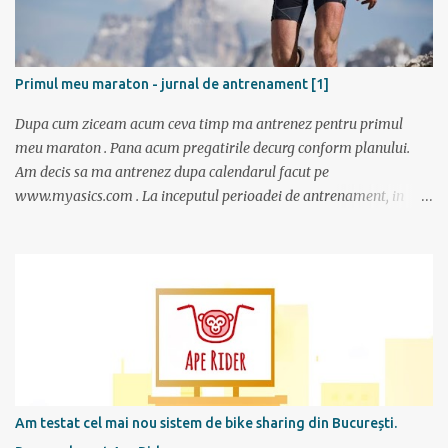
Primul meu maraton - jurnal de antrenament [1]
Dupa cum ziceam acum ceva timp ma antrenez pentru primul
meu maraton . Pana acum pregatirile decurg conform planului.
Am decis sa ma antrenez dupa calendarul facut pe
www.myasics.com . La inceputul perioadei de antrenament, in
luna mai, mi-am creat un cont in care am introdus date despre
performantele mele actuale (atunci alergam 10 km in 1 ora), data
la care vreau sa alerg maratonul (7 octombrie), de cate ori pe
saptamana imi propun sa alerg (de doua ori), care sunt zilele
preferate de antrenament. Apoi site-ul mi-a generat un calendar
pentru urmatoarele luni imi care mi se spune cati km am de
alergat la fiecare antrenament si ce timp ar trebui sa scot.
Consider ca este un program foarte bun mai ales ca nu am un
antrenor asa cum au sportivii profesionisti si oricine si-l poate crea
Am testat cel mai nou sistem de bike sharing din București.
foarte simplu; se alterneaza antrenamente mai scurte cu