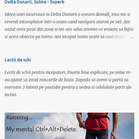
Delta Dunarii, Sulina - Superb
vreau triatlon trebuie sa inot si in lac, mai ales in lac. Văleu! Hai ca
n-o fi ala negru asa de negru (negr...
Ideea unei incursiuni in Delta Dunarii o aveam demult, insa mi-a
revenit intamplator intr-o seara cand navigam aiurea pe net. Am
vazut niste poze din zona si mi-am adus aminte ca vroiam sa bifez
si acest obiectiv pe harta. Am inceput toata seara sa caut detalii pe
net, poze, informatii bla bla iar tarziu in noapte neavand somn si
gandindu-ma la aceasta tura am bagat DVD-ul cu “Operatiunea
monstrul” care a pus capac. Dupa superba tura in muntii Sureanu (
Lectii de schi
vezi aici ) am pregatit a doua parte a vacantei. Am plecat din
Lectii de schii pentru incepatori. Foarte bine explicate, pe mine m-
Bucuresti spre Tulcea cu acceleratul de la 5:40, pe care l-am prins la
au ajutat sa invat miscarile de baza. Zapada sa avem si partii sa
mustata intrucat primul metrou vine la ora 5. Trenul a fost foarte
exersam :) Intrati pe youtube pentru a vedea si celelalate parti ale
aglomerat, multa lume mergand la Sfantu Gheorghe unde luni
lectiei.
incepea festivalul de film Anonimul. Pe geam am vazut
“plantatiile” de mori de vant din Dobrogea. La ora 11:20 eram in
Tulcea . La casa de bilete pentru vapor erau 2 cozi: una imensa si
una cu 3 persoane; spre norocul nostru toti se inghesuiau sa ia
bilete spre Sf. Gheorg...