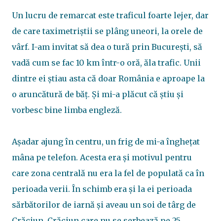
Un lucru de remarcat este traficul foarte lejer, dar
de care taximetriștii se plâng uneori, la orele de
vârf. I-am invitat să dea o tură prin București, să
vadă cum se fac 10 km într-o oră, ăla trafic. Unii
dintre ei știau asta că doar România e aproape la
o aruncătură de băț. Și mi-a plăcut că știu și
vorbesc bine limba engleză.
Așadar ajung în centru, un frig de mi-a înghețat
mâna pe telefon. Acesta era și motivul pentru
care zona centrală nu era la fel de populată ca în
perioada verii. În schimb era și la ei perioada
sărbătorilor de iarnă și aveau un soi de târg de
Crăciun. Crăciun care nu se serbează pe 25