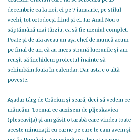
decembrie ca la noi, ci pe 7 ianuarie, pe stilul
vechi, tot ortodocși fiind și ei. Iar Anul Nou o
săptămână mai târziu, ca să fie meniul complet.
Poate și de aia aveau un așa chef de muncă acum
pe final de an, că au mers strună lucrurile și am
reușit să închidem proiectul înainte să
schimbăm foaia în calendar. Dar asta e o altă
poveste.
Așadar târg de Crăciun și seară, deci să vedem ce
mâncăm. Tocmai ce auzisem de pljeskavica
(plescavița) și am găsit o tarabă care vindea toate
aceste minunații cu carne pe care le cam avem și
noi în România. Am primit una bucata carne