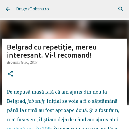
Treceți la conținutul principal
DragosCiobanu.ro
Belgrad cu repetiție, mereu
interesant. Vi-l recomand!
decembrie 30, 2017
Pe nepusă masă iată că am ajuns din nou la
Belgrad,
job stuff
. Inițial se voia a fi o săptămână,
până la urmă au fost aproape două. Și a fost fain,
mai fusesem, îl știam deja de când am ajuns aici
pe două roți în 2015
, în excursia pe care am făcut-