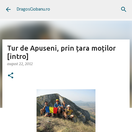
Treceți la conținutul principal
DragosCiobanu.ro
Tur de Apuseni, prin țara moților
[intro]
august 22, 2012