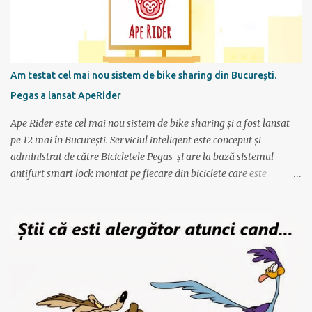
preferate de antrenament. Apoi site-ul mi-a generat un calendar
pentru urmatoarele luni imi care mi se spune cati km am de
alergat la fiecare antrenament si ce timp ar trebui sa scot.
Consider ca este un program foarte bun mai ales ca nu am un
antrenor asa cum au sportivii profesionisti si oricine si-l poate crea
Am testat cel mai nou sistem de bike sharing din București.
foarte simplu; se alterneaza antrenamente mai scurte cu
Pegas a lansat ApeRider
antrenamente mai lungi, apoi din nou mai scurte dar trebuie
obtinuti timpi mai buni, ceea ce fortifica muschii si creeaza cadrul
Ape Rider este cel mai nou sistem de bike sharing și a fost lansat
pentru a avansa apoi...
pe 12 mai în București. Serviciul inteligent este conceput și
administrat de către Bicicletele Pegas și are la bază sistemul
antifurt smart lock montat pe fiecare din biciclete care este
controlat prin intermediul unei aplicații instalate pe telefon. Vor fi
2000 de biciclete răspândite prin tot orașul ce pot fi localizate prin
intermediul aplicației. Reprezentanții Pegas anunțaseră de mai
multă vreme că vor să lanseze un serviciu de rent-a-bike,
închiriere biciclete, bike sharing, și iată că acum s-a si concretizat.
Încă de la aflarea primelor vești am fost interesat să văd cum va
funcționa sistemul pentru că, pe lângă alte astfel de servicii,
ApeRider aduce ceva inovator: bicicletele stau pe stradă, în niște