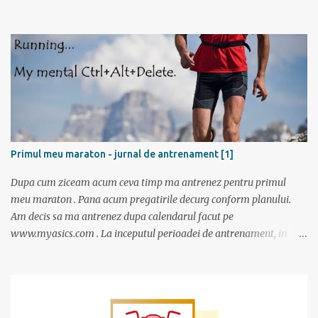
“plantatiile” de mori de vant din Dobrogea. La ora 11:20 eram in
Tulcea . La casa de bilete pentru vapor erau 2 cozi: una imensa si
una cu 3 persoane; spre norocul nostru toti se inghesuiau sa ia
bilete spre Sf. Gheorg...
Primul meu maraton - jurnal de antrenament [1]
Dupa cum ziceam acum ceva timp ma antrenez pentru primul
meu maraton . Pana acum pregatirile decurg conform planului.
Am decis sa ma antrenez dupa calendarul facut pe
www.myasics.com . La inceputul perioadei de antrenament, in
luna mai, mi-am creat un cont in care am introdus date despre
performantele mele actuale (atunci alergam 10 km in 1 ora), data
la care vreau sa alerg maratonul (7 octombrie), de cate ori pe
saptamana imi propun sa alerg (de doua ori), care sunt zilele