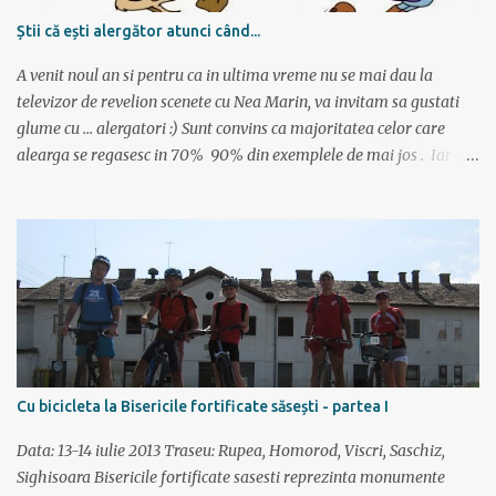
locuri prestabilite și marcate pe hartă, iar utilizatorul deschide
Știi că ești alergător atunci când...
aplicația, vede unde este cea mai apropiată bicicletă, scaneaza
codul QR și ia bicicleta. Bicicletele nu sunt păzite, dar sunt asigur...
A venit noul an si pentru ca in ultima vreme nu se mai dau la
televizor de revelion scenete cu Nea Marin, va invitam sa gustati
glume cu ... alergatori :) Sunt convins ca majoritatea celor care
alearga se regasesc in 70% 90% din exemplele de mai jos . Iar cei
care nu alearga se vor amuza cu siguranta citind articolul :)
Asadar, stii ca esti alergator atunci cand: zambesti cand prietenii te
intreaba ce inseamna de fapt un maraton ai un perete plin cu
medalii si te gandesti oare unde le vei mai pune pe urmatoarele ai
programe de antrenament lipite pe usile din casa masori vitezele
in min/km si nu in km/h folosesti in aceeasi propozitie cuvintele
"10 km" si "alergare usoara" iti amintesti ce timp ai scos la o cursa
de acum 2 ani, insa nu iti aduci aminte pe ce data este aniversarea
unui amic ai citit "Nascuti pentru a alerga" si apoi ai cumparat
Cu bicicleta la Bisericile fortificate săsești - partea I
seminte de chia de la plafar ceasul costa mai mult decat bijuteriile
pe care le porti aduni 4:50...
Data: 13-14 iulie 2013 Traseu: Rupea, Homorod, Viscri, Saschiz,
Sighisoara Bisericile fortificate sasesti reprezinta monumente