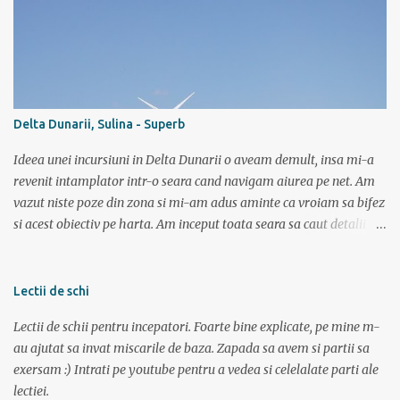
traversai inot nu mai stiu care lac de pe acolo, ca sunt multe, o
salba intreaga. Altii cica au copilarit pe la Dunare unde toata vara
stateai in apa. Ei, nu e si cazul meu. Sunt pitestean, da, avem bazin
olimpic, insa eu de mic luasem o teama de apa si n-am mai calcat
pe acolo decat incepand cu ultimii 3 ani. Dar daca vreau triatlon
trebuie sa si inot, iar in bazin acest lucru chiar imi place. Dar daca
Delta Dunarii, Sulina - Superb
vreau triatlon trebuie sa inot si in lac, mai ales in lac. Văleu! Hai ca
n-o fi ala negru asa de negru (negr...
Ideea unei incursiuni in Delta Dunarii o aveam demult, insa mi-a
revenit intamplator intr-o seara cand navigam aiurea pe net. Am
vazut niste poze din zona si mi-am adus aminte ca vroiam sa bifez
si acest obiectiv pe harta. Am inceput toata seara sa caut detalii pe
net, poze, informatii bla bla iar tarziu in noapte neavand somn si
gandindu-ma la aceasta tura am bagat DVD-ul cu “Operatiunea
monstrul” care a pus capac. Dupa superba tura in muntii Sureanu (
Lectii de schi
vezi aici ) am pregatit a doua parte a vacantei. Am plecat din
Lectii de schii pentru incepatori. Foarte bine explicate, pe mine m-
Bucuresti spre Tulcea cu acceleratul de la 5:40, pe care l-am prins la
au ajutat sa invat miscarile de baza. Zapada sa avem si partii sa
mustata intrucat primul metrou vine la ora 5. Trenul a fost foarte
exersam :) Intrati pe youtube pentru a vedea si celelalate parti ale
aglomerat, multa lume mergand la Sfantu Gheorghe unde luni
lectiei.
incepea festivalul de film Anonimul. Pe geam am vazut