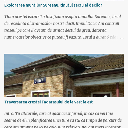
Explorarea muntilor Sureanu, tinutul sacru al dacilor
Tinta acestei excursii a fost fixata asupta muntilor Sureanu , locul
de resedinta al stramosilor nostri, dacii. Imnul Dacic Am contruit
traseul pe care il aveam de urmat destul de greu, datorita
numeroaselor obiective ce puteau fi vazute. Totul a durat 6 zile ca
doar de aia e vacanta. Am plecat sambata 30 iulie pe ruta Pitesti,
Rm. Valcea, Novaci, Ranca, Sebes, Orastie. Si cum se putea sa
plecam decat cu masina dacilor, ce-i drept restilizata si
imbunatatita, denumita acum Dacia Logan. Ne-am inarmat cu 3-4
harti si cu un plan bine documentat de vreo 15 pagini (cine il vrea
sa ridice mana sus). Am inghesuit cu greu rucsacii, corturile, sacii
de dormit si mancarea in masina.
Traversarea crestei Fagarasului de la vest la est
Intro: Tu cititorule, care ai gasit acest jurnal, in caz ca vei tine
seama de el in planificarea unei ture sa stii ca timpii de parcurs de
care am amintit pe ici pe colo sunt relaxati, noi am mers incetisor,