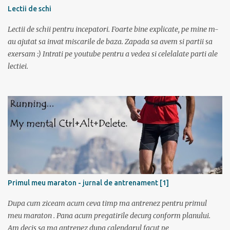
monstrul” care a pus capac. Dupa superba tura in muntii Sureanu (
Lectii de schi
vezi aici ) am pregatit a doua parte a vacantei. Am plecat din
Lectii de schii pentru incepatori. Foarte bine explicate, pe mine m-
Bucuresti spre Tulcea cu acceleratul de la 5:40, pe care l-am prins la
au ajutat sa invat miscarile de baza. Zapada sa avem si partii sa
mustata intrucat primul metrou vine la ora 5. Trenul a fost foarte
exersam :) Intrati pe youtube pentru a vedea si celelalate parti ale
aglomerat, multa lume mergand la Sfantu Gheorghe unde luni
lectiei.
incepea festivalul de film Anonimul. Pe geam am vazut
“plantatiile” de mori de vant din Dobrogea. La ora 11:20 eram in
Tulcea . La casa de bilete pentru vapor erau 2 cozi: una imensa si
una cu 3 persoane; spre norocul nostru toti se inghesuiau sa ia
bilete spre Sf. Gheorg...
Primul meu maraton - jurnal de antrenament [1]
Dupa cum ziceam acum ceva timp ma antrenez pentru primul
meu maraton . Pana acum pregatirile decurg conform planului.
Am decis sa ma antrenez dupa calendarul facut pe