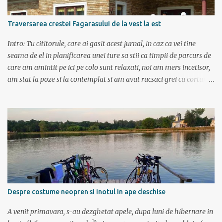
Traversarea crestei Fagarasului de la vest la est
Intro: Tu cititorule, care ai gasit acest jurnal, in caz ca vei tine
seama de el in planificarea unei ture sa stii ca timpii de parcurs de
care am amintit pe ici pe colo sunt relaxati, noi am mers incetisor,
am stat la poze si la contemplat si am avut rucsaci grei cu corturi si
mancare cat pentru 5 zile. In plus de ce ne-am fi grabit cand era
asa de frumos? :) Ziua I Dupa tura de leneveala de la mare/delta se
cuvenea ceva tare la munte, la altitudine, la aer curat. Si unde se
putea mai sus decat in Muntii Fagaras , cea mai lunga creasta
montana din Romania si cu cele mai inalte trei varfuri:
Moldoveanu, Negoiu si Vistea Mare. Am planuit sa parcurgem
toata creasta in 5 zile, de la vest la est. In total 70 de km. De la
orele de geografie din scoala ne aminteam ca grupa Muntilor
Fagaras se intinde intre Turnu Rosu (pe Valea Oltului) si culoarul
Despre costume neopren si inotul in ape deschise
Rucar-Bran. Asa ca marti de dimineata autocarul ne lasa la
Cîineni, de unde luam trenul pret de jumatate de ora pana in
A venit primavara, s-au dezghetat apele, dupa luni de hibernare in
localitatea Turnu Ro...