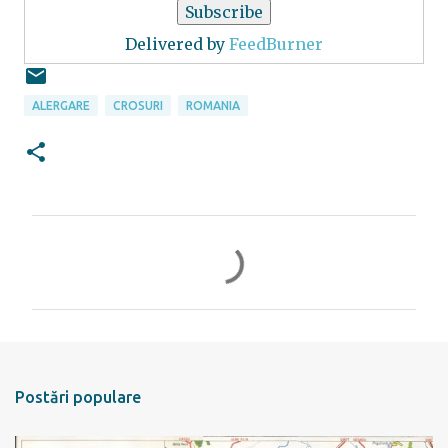
Delivered by
FeedBurner
ALERGARE
CROSURI
ROMANIA
C
o
m
e
n
t
Postări populare
a
r