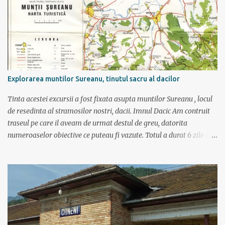
i
i
Explorarea muntilor Sureanu, tinutul sacru al dacilor
Tinta acestei excursii a fost fixata asupta muntilor Sureanu , locul
de resedinta al stramosilor nostri, dacii. Imnul Dacic Am contruit
traseul pe care il aveam de urmat destul de greu, datorita
numeroaselor obiective ce puteau fi vazute. Totul a durat 6 zile ca
doar de aia e vacanta. Am plecat sambata 30 iulie pe ruta Pitesti,
Rm. Valcea, Novaci, Ranca, Sebes, Orastie. Si cum se putea sa
plecam decat cu masina dacilor, ce-i drept restilizata si
imbunatatita, denumita acum Dacia Logan. Ne-am inarmat cu 3-4
harti si cu un plan bine documentat de vreo 15 pagini (cine il vrea
sa ridice mana sus). Am inghesuit cu greu rucsacii, corturile, sacii
de dormit si mancarea in masina.