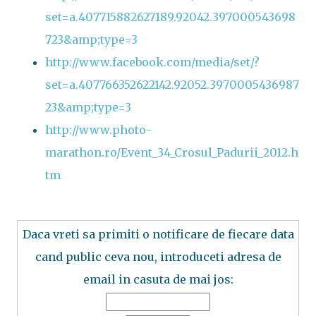
set=a.407715882627189.92042.397000543698
723&amp;type=3
http://www.facebook.com/media/set/?
set=a.407766352622142.92052.3970005436987
23&amp;type=3
http://www.photo-
marathon.ro/Event_34_Crosul_Padurii_2012.h
tm
Daca vreti sa primiti o notificare de fiecare data
cand public ceva nou, introduceti adresa de
email in casuta de mai jos: