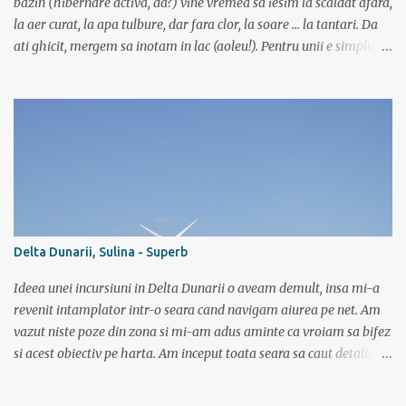
bazin (hibernare activa, da?) vine vremea sa iesim la scaldat afara,
la aer curat, la apa tulbure, dar fara clor, la soare ... la tantari. Da
ati ghicit, mergem sa inotam in lac (aoleu!). Pentru unii e simplu,
cica au copilarit prin balti, inteleg ca in Colentina se inota de zor
prin lacuri inca dinainte de a invata sa mergi (eh, nici chiar asa) si
ca iti castigai respectul prietenilor din cartier doar dupa ce
traversai inot nu mai stiu care lac de pe acolo, ca sunt multe, o
salba intreaga. Altii cica au copilarit pe la Dunare unde toata vara
stateai in apa. Ei, nu e si cazul meu. Sunt pitestean, da, avem bazin
olimpic, insa eu de mic luasem o teama de apa si n-am mai calcat
pe acolo decat incepand cu ultimii 3 ani. Dar daca vreau triatlon
trebuie sa si inot, iar in bazin acest lucru chiar imi place. Dar daca
Delta Dunarii, Sulina - Superb
vreau triatlon trebuie sa inot si in lac, mai ales in lac. Văleu! Hai ca
n-o fi ala negru asa de negru (negr...
Ideea unei incursiuni in Delta Dunarii o aveam demult, insa mi-a
revenit intamplator intr-o seara cand navigam aiurea pe net. Am
vazut niste poze din zona si mi-am adus aminte ca vroiam sa bifez
si acest obiectiv pe harta. Am inceput toata seara sa caut detalii pe
net, poze, informatii bla bla iar tarziu in noapte neavand somn si
gandindu-ma la aceasta tura am bagat DVD-ul cu “Operatiunea