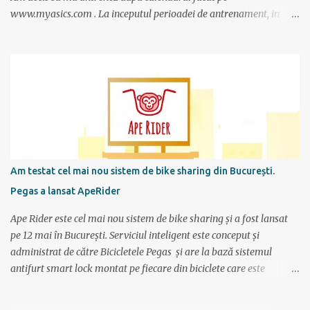
www.myasics.com . La inceputul perioadei de antrenament, in
luna mai, mi-am creat un cont in care am introdus date despre
performantele mele actuale (atunci alergam 10 km in 1 ora), data
la care vreau sa alerg maratonul (7 octombrie), de cate ori pe
saptamana imi propun sa alerg (de doua ori), care sunt zilele
preferate de antrenament. Apoi site-ul mi-a generat un calendar
pentru urmatoarele luni imi care mi se spune cati km am de
alergat la fiecare antrenament si ce timp ar trebui sa scot.
Consider ca este un program foarte bun mai ales ca nu am un
antrenor asa cum au sportivii profesionisti si oricine si-l poate crea
Am testat cel mai nou sistem de bike sharing din București.
foarte simplu; se alterneaza antrenamente mai scurte cu
Pegas a lansat ApeRider
antrenamente mai lungi, apoi din nou mai scurte dar trebuie
obtinuti timpi mai buni, ceea ce fortifica muschii si creeaza cadrul
Ape Rider este cel mai nou sistem de bike sharing și a fost lansat
pentru a avansa apoi...
pe 12 mai în București. Serviciul inteligent este conceput și
administrat de către Bicicletele Pegas și are la bază sistemul
antifurt smart lock montat pe fiecare din biciclete care este
controlat prin intermediul unei aplicații instalate pe telefon. Vor fi
2000 de biciclete răspândite prin tot orașul ce pot fi localizate prin