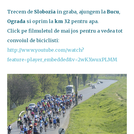
Trecem de
Slobozia
in graba, ajungem la
Bucu
,
Ograda
si oprim la
km 32
pentru apa.
Click pe filmuletul de mai jos pentru a vedea tot
convoiul de biciclisti:
http://www.youtube.com/watch?
feature=player_embedded&v=2wKXwuxPLMM