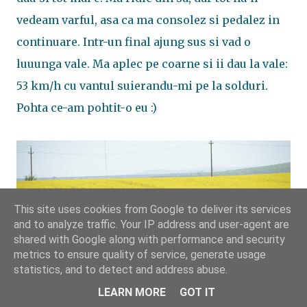
vedeam varful, asa ca ma consolez si pedalez in
continuare. Intr-un final ajung sus si vad o
luuunga vale. Ma aplec pe coarne si ii dau la vale:
53 km/h cu vantul suierandu-mi pe la solduri.
Pohta ce-am pohtit-o eu :)
This site uses cookies from Google to deliver its services
and to analyze traffic. Your IP address and user-agent are
shared with Google along with performance and security
metrics to ensure quality of service, generate usage
statistics, and to detect and address abuse.
LEARN MORE
GOT IT