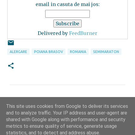
email in casuta de mai jos:
Delivered by
FeedBurner
ALERGARE
POIANA BRASOV
ROMANIA
SEMIMARATON
C
o
This site uses cookies from Google to deliver its services
m
and to analyze traffic. Your IP address and user-agent are
shared with Google along with performance and security
e
metrics to ensure quality of service, generate usage
n
statistics, and to detect and address abuse.