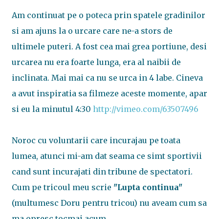
Am continuat pe o poteca prin spatele gradinilor
si am ajuns la o urcare care ne-a stors de
ultimele puteri. A fost cea mai grea portiune, desi
urcarea nu era foarte lunga, era al naibii de
inclinata. Mai mai ca nu se urca in 4 labe. Cineva
a avut inspiratia sa filmeze aceste momente, apar
si eu la minutul 4:30
http://vimeo.com/63507496
Noroc cu voluntarii care incurajau pe toata
lumea, atunci mi-am dat seama ce simt sportivii
cand sunt incurajati din tribune de spectatori.
Cum pe tricoul meu scrie
"Lupta continua"
(multumesc Doru pentru tricou) nu aveam cum sa
ma opresc tocmai acum.