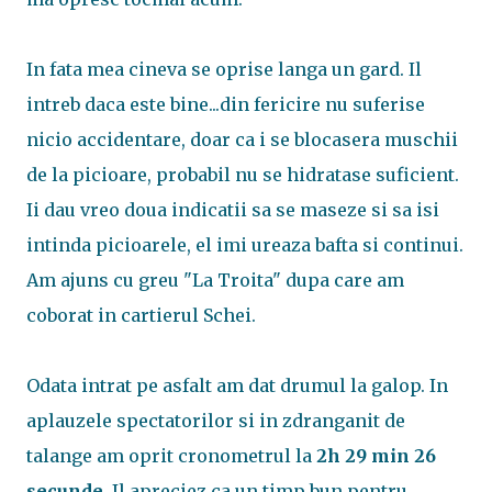
In fata mea cineva se oprise langa un gard. Il
intreb daca este bine...din fericire nu suferise
nicio accidentare, doar ca i se blocasera muschii
de la picioare, probabil nu se hidratase suficient.
Ii dau vreo doua indicatii sa se maseze si sa isi
intinda picioarele, el imi ureaza bafta si continui.
Am ajuns cu greu "La Troita" dupa care am
coborat in cartierul Schei.
Odata intrat pe asfalt am dat drumul la galop. In
aplauzele spectatorilor si in zdranganit de
talange am oprit cronometrul la
2h 29 min 26
secunde
. Il apreciez ca un timp bun pentru