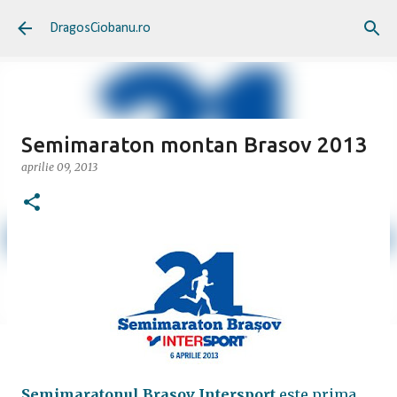
Treceți la conținutul principal
DragosCiobanu.ro
Semimaraton montan Brasov 2013
aprilie 09, 2013
Semimaratonul Brasov Intersport
este prima