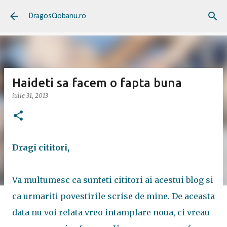
Treceți la conținutul principal
DragosCiobanu.ro
Haideti sa facem o fapta buna
iulie 31, 2013
Dragi cititori,
Va multumesc ca sunteti cititori ai acestui blog si
ca urmariti povestirile scrise de mine. De aceasta
data nu voi relata vreo intamplare noua, ci vreau