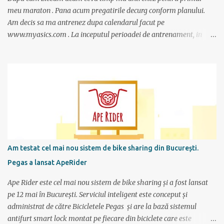
meu maraton . Pana acum pregatirile decurg conform planului.
Am decis sa ma antrenez dupa calendarul facut pe
www.myasics.com . La inceputul perioadei de antrenament, in
luna mai, mi-am creat un cont in care am introdus date despre
performantele mele actuale (atunci alergam 10 km in 1 ora), data
la care vreau sa alerg maratonul (7 octombrie), de cate ori pe
saptamana imi propun sa alerg (de doua ori), care sunt zilele
preferate de antrenament. Apoi site-ul mi-a generat un calendar
pentru urmatoarele luni imi care mi se spune cati km am de
alergat la fiecare antrenament si ce timp ar trebui sa scot.
Consider ca este un program foarte bun mai ales ca nu am un
antrenor asa cum au sportivii profesionisti si oricine si-l poate crea
Am testat cel mai nou sistem de bike sharing din București.
foarte simplu; se alterneaza antrenamente mai scurte cu
Pegas a lansat ApeRider
antrenamente mai lungi, apoi din nou mai scurte dar trebuie
obtinuti timpi mai buni, ceea ce fortifica muschii si creeaza cadrul
Ape Rider este cel mai nou sistem de bike sharing și a fost lansat
pentru a avansa apoi...
pe 12 mai în București. Serviciul inteligent este conceput și
administrat de către Bicicletele Pegas și are la bază sistemul
antifurt smart lock montat pe fiecare din biciclete care este