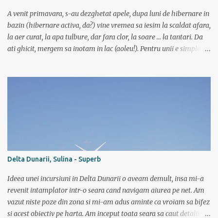
Rucar-Bran. Asa ca marti de dimineata autocarul ne lasa la
Cîineni, de unde luam trenul pret de jumatate de ora pana in
A venit primavara, s-au dezghetat apele, dupa luni de hibernare in
localitatea Turnu Ro...
bazin (hibernare activa, da?) vine vremea sa iesim la scaldat afara,
la aer curat, la apa tulbure, dar fara clor, la soare ... la tantari. Da
ati ghicit, mergem sa inotam in lac (aoleu!). Pentru unii e simplu,
cica au copilarit prin balti, inteleg ca in Colentina se inota de zor
prin lacuri inca dinainte de a invata sa mergi (eh, nici chiar asa) si
ca iti castigai respectul prietenilor din cartier doar dupa ce
traversai inot nu mai stiu care lac de pe acolo, ca sunt multe, o
salba intreaga. Altii cica au copilarit pe la Dunare unde toata vara
stateai in apa. Ei, nu e si cazul meu. Sunt pitestean, da, avem bazin
olimpic, insa eu de mic luasem o teama de apa si n-am mai calcat
pe acolo decat incepand cu ultimii 3 ani. Dar daca vreau triatlon
trebuie sa si inot, iar in bazin acest lucru chiar imi place. Dar daca
Delta Dunarii, Sulina - Superb
vreau triatlon trebuie sa inot si in lac, mai ales in lac. Văleu! Hai ca
n-o fi ala negru asa de negru (negr...
Ideea unei incursiuni in Delta Dunarii o aveam demult, insa mi-a
revenit intamplator intr-o seara cand navigam aiurea pe net. Am
vazut niste poze din zona si mi-am adus aminte ca vroiam sa bifez
si acest obiectiv pe harta. Am inceput toata seara sa caut detalii pe