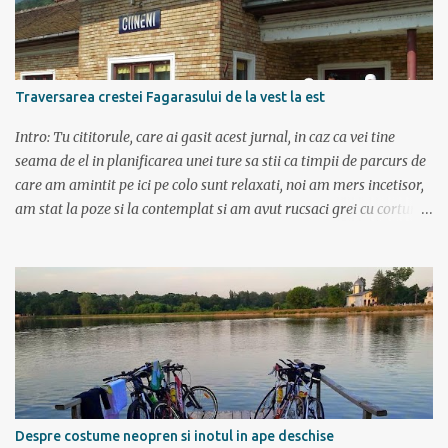
sa ridice mana sus). Am inghesuit cu greu rucsacii, corturile, sacii
de dormit si mancarea in masina.
Traversarea crestei Fagarasului de la vest la est
Intro: Tu cititorule, care ai gasit acest jurnal, in caz ca vei tine
seama de el in planificarea unei ture sa stii ca timpii de parcurs de
care am amintit pe ici pe colo sunt relaxati, noi am mers incetisor,
am stat la poze si la contemplat si am avut rucsaci grei cu corturi si
mancare cat pentru 5 zile. In plus de ce ne-am fi grabit cand era
asa de frumos? :) Ziua I Dupa tura de leneveala de la mare/delta se
cuvenea ceva tare la munte, la altitudine, la aer curat. Si unde se
putea mai sus decat in Muntii Fagaras , cea mai lunga creasta
montana din Romania si cu cele mai inalte trei varfuri:
Moldoveanu, Negoiu si Vistea Mare. Am planuit sa parcurgem
toata creasta in 5 zile, de la vest la est. In total 70 de km. De la
orele de geografie din scoala ne aminteam ca grupa Muntilor
Fagaras se intinde intre Turnu Rosu (pe Valea Oltului) si culoarul
Despre costume neopren si inotul in ape deschise