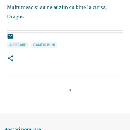
Multumesc si sa ne auzim cu bine la cursa,
Dragos
ALERGARE
OAMENI BUNI
C
o
m
e
n
t
Postări populare