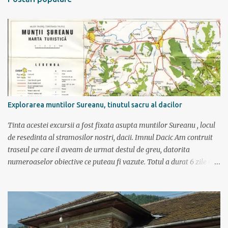
a
r
i
i
Explorarea muntilor Sureanu, tinutul sacru al dacilor
Tinta acestei excursii a fost fixata asupta muntilor Sureanu , locul
de resedinta al stramosilor nostri, dacii. Imnul Dacic Am contruit
traseul pe care il aveam de urmat destul de greu, datorita
numeroaselor obiective ce puteau fi vazute. Totul a durat 6 zile ca
doar de aia e vacanta. Am plecat sambata 30 iulie pe ruta Pitesti,
Rm. Valcea, Novaci, Ranca, Sebes, Orastie. Si cum se putea sa
plecam decat cu masina dacilor, ce-i drept restilizata si
imbunatatita, denumita acum Dacia Logan. Ne-am inarmat cu 3-4
harti si cu un plan bine documentat de vreo 15 pagini (cine il vrea