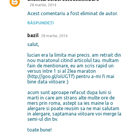
n
28 martie, 2014
t
Acest comentariu a fost eliminat de autor.
a
RĂSPUNDEȚI
r
bazil
28 martie, 2014
i
salut,
i
lucian era la limita mai precis. am retrait din
nou maratonul citind articolul tau. multam
fain de mentionare, eu am scris rapid un
versus intre 1 si al 2lea maraton
(http://goo.gl/oiUGTf) pentru a-mi fi mai
bine data viitoare :)
acum sunt aproape refacut dupa luni si
marti in care am strans alte multe ore de
mers prin roma, astept sa ies maine la o
alergare si poate reusim sa ne mai salutam
in alergare, saptamana viitoare voi merge la
semi-ul din bv.
toate bune!