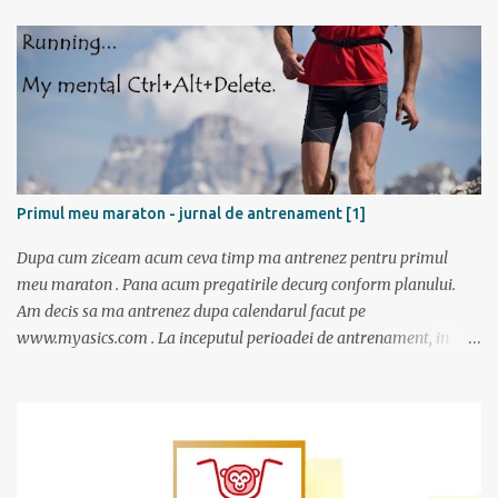
Tulcea . La casa de bilete pentru vapor erau 2 cozi: una imensa si
una cu 3 persoane; spre norocul nostru toti se inghesuiau sa ia
bilete spre Sf. Gheorg...
Primul meu maraton - jurnal de antrenament [1]
Dupa cum ziceam acum ceva timp ma antrenez pentru primul
meu maraton . Pana acum pregatirile decurg conform planului.
Am decis sa ma antrenez dupa calendarul facut pe
www.myasics.com . La inceputul perioadei de antrenament, in
luna mai, mi-am creat un cont in care am introdus date despre
performantele mele actuale (atunci alergam 10 km in 1 ora), data
la care vreau sa alerg maratonul (7 octombrie), de cate ori pe
saptamana imi propun sa alerg (de doua ori), care sunt zilele
preferate de antrenament. Apoi site-ul mi-a generat un calendar