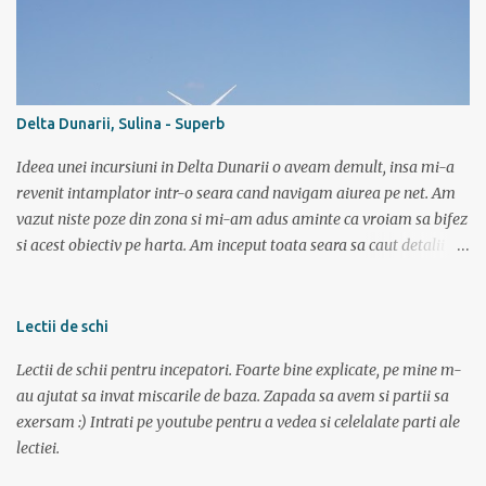
salba intreaga. Altii cica au copilarit pe la Dunare unde toata vara
stateai in apa. Ei, nu e si cazul meu. Sunt pitestean, da, avem bazin
olimpic, insa eu de mic luasem o teama de apa si n-am mai calcat
pe acolo decat incepand cu ultimii 3 ani. Dar daca vreau triatlon
trebuie sa si inot, iar in bazin acest lucru chiar imi place. Dar daca
Delta Dunarii, Sulina - Superb
vreau triatlon trebuie sa inot si in lac, mai ales in lac. Văleu! Hai ca
n-o fi ala negru asa de negru (negr...
Ideea unei incursiuni in Delta Dunarii o aveam demult, insa mi-a
revenit intamplator intr-o seara cand navigam aiurea pe net. Am
vazut niste poze din zona si mi-am adus aminte ca vroiam sa bifez
si acest obiectiv pe harta. Am inceput toata seara sa caut detalii pe
net, poze, informatii bla bla iar tarziu in noapte neavand somn si
gandindu-ma la aceasta tura am bagat DVD-ul cu “Operatiunea
monstrul” care a pus capac. Dupa superba tura in muntii Sureanu (
Lectii de schi
vezi aici ) am pregatit a doua parte a vacantei. Am plecat din
Lectii de schii pentru incepatori. Foarte bine explicate, pe mine m-
Bucuresti spre Tulcea cu acceleratul de la 5:40, pe care l-am prins la
au ajutat sa invat miscarile de baza. Zapada sa avem si partii sa
mustata intrucat primul metrou vine la ora 5. Trenul a fost foarte
exersam :) Intrati pe youtube pentru a vedea si celelalate parti ale
aglomerat, multa lume mergand la Sfantu Gheorghe unde luni
lectiei.
incepea festivalul de film Anonimul. Pe geam am vazut
“plantatiile” de mori de vant din Dobrogea. La ora 11:20 eram in