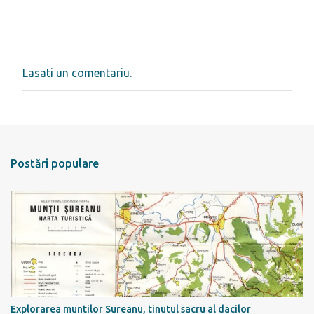
Lasati un comentariu.
T
r
i
m
i
t
e
Postări populare
ț
i
u
n
c
o
m
e
n
t
a
r
Explorarea muntilor Sureanu, tinutul sacru al dacilor