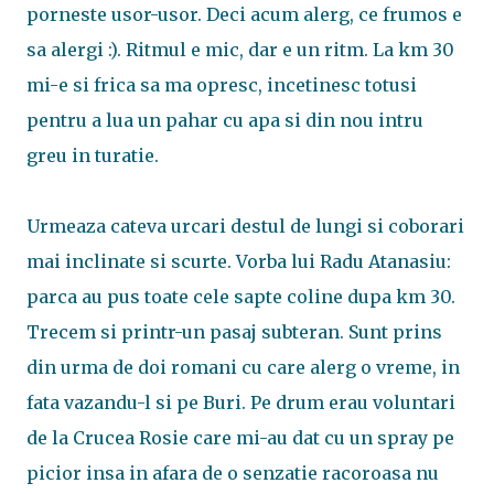
porneste usor-usor. Deci acum alerg, ce frumos e
sa alergi :). Ritmul e mic, dar e un ritm. La km 30
mi-e si frica sa ma opresc, incetinesc totusi
pentru a lua un pahar cu apa si din nou intru
greu in turatie.
Urmeaza cateva urcari destul de lungi si coborari
mai inclinate si scurte. Vorba lui Radu Atanasiu:
parca au pus toate cele sapte coline dupa km 30.
Trecem si printr-un pasaj subteran. Sunt prins
din urma de doi romani cu care alerg o vreme, in
fata vazandu-l si pe Buri. Pe drum erau voluntari
de la Crucea Rosie care mi-au dat cu un spray pe
picior insa in afara de o senzatie racoroasa nu