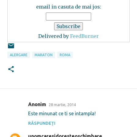
email in casuta de mai jos:
Delivered by
FeedBurner
ALERGARE
MARATON
ROMA
Anonim
28 martie, 2014
C
Este minunat ce ti se intampla!
o
RĂSPUNDEȚI
m
e
unomcaresidoresteoschimbare