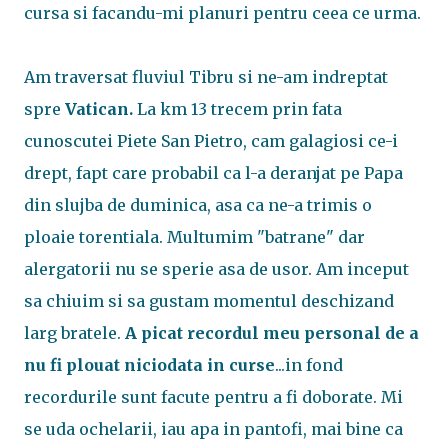
cursa si facandu-mi planuri pentru ceea ce urma.
Am traversat fluviul Tibru si ne-am indreptat
spre
Vatican.
La km 13 trecem prin fata
cunoscutei Piete San Pietro, cam galagiosi ce-i
drept, fapt care probabil ca l-a deranjat pe Papa
din slujba de duminica, asa ca ne-a trimis o
ploaie torentiala. Multumim "batrane" dar
alergatorii nu se sperie asa de usor. Am inceput
sa chiuim si sa gustam momentul deschizand
larg bratele.
A picat recordul meu personal de a
nu fi plouat niciodata in curse
...in fond
recordurile sunt facute pentru a fi doborate. Mi
se uda ochelarii, iau apa in pantofi, mai bine ca