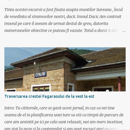
i
u
Tinta acestei excursii a fost fixata asupta muntilor Sureanu , locul
de resedinta al stramosilor nostri, dacii. Imnul Dacic Am contruit
traseul pe care il aveam de urmat destul de greu, datorita
numeroaselor obiective ce puteau fi vazute. Totul a durat 6 zile ca
doar de aia e vacanta. Am plecat sambata 30 iulie pe ruta Pitesti,
Rm. Valcea, Novaci, Ranca, Sebes, Orastie. Si cum se putea sa
plecam decat cu masina dacilor, ce-i drept restilizata si
imbunatatita, denumita acum Dacia Logan. Ne-am inarmat cu 3-4
harti si cu un plan bine documentat de vreo 15 pagini (cine il vrea
sa ridice mana sus). Am inghesuit cu greu rucsacii, corturile, sacii
de dormit si mancarea in masina.
Traversarea crestei Fagarasului de la vest la est
Intro: Tu cititorule, care ai gasit acest jurnal, in caz ca vei tine
seama de el in planificarea unei ture sa stii ca timpii de parcurs de
care am amintit pe ici pe colo sunt relaxati, noi am mers incetisor,
am stat la poze si la contemplat si am avut rucsaci grei cu corturi si