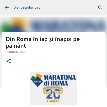
Treceți la conținutul principal
DragosCiobanu.ro
Din Roma în iad și înapoi pe
pământ
martie 27, 2014