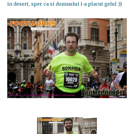
in desert, sper ca si domnului i-a placut gelul :))