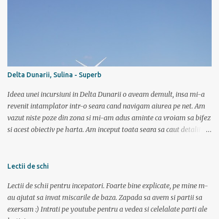
traversai inot nu mai stiu care lac de pe acolo, ca sunt multe, o
salba intreaga. Altii cica au copilarit pe la Dunare unde toata vara
stateai in apa. Ei, nu e si cazul meu. Sunt pitestean, da, avem bazin
olimpic, insa eu de mic luasem o teama de apa si n-am mai calcat
pe acolo decat incepand cu ultimii 3 ani. Dar daca vreau triatlon
trebuie sa si inot, iar in bazin acest lucru chiar imi place. Dar daca
Delta Dunarii, Sulina - Superb
vreau triatlon trebuie sa inot si in lac, mai ales in lac. Văleu! Hai ca
n-o fi ala negru asa de negru (negr...
Ideea unei incursiuni in Delta Dunarii o aveam demult, insa mi-a
revenit intamplator intr-o seara cand navigam aiurea pe net. Am
vazut niste poze din zona si mi-am adus aminte ca vroiam sa bifez
si acest obiectiv pe harta. Am inceput toata seara sa caut detalii pe
net, poze, informatii bla bla iar tarziu in noapte neavand somn si
gandindu-ma la aceasta tura am bagat DVD-ul cu “Operatiunea
monstrul” care a pus capac. Dupa superba tura in muntii Sureanu (
Lectii de schi
vezi aici ) am pregatit a doua parte a vacantei. Am plecat din
Lectii de schii pentru incepatori. Foarte bine explicate, pe mine m-
Bucuresti spre Tulcea cu acceleratul de la 5:40, pe care l-am prins la
au ajutat sa invat miscarile de baza. Zapada sa avem si partii sa
mustata intrucat primul metrou vine la ora 5. Trenul a fost foarte
exersam :) Intrati pe youtube pentru a vedea si celelalate parti ale
aglomerat, multa lume mergand la Sfantu Gheorghe unde luni