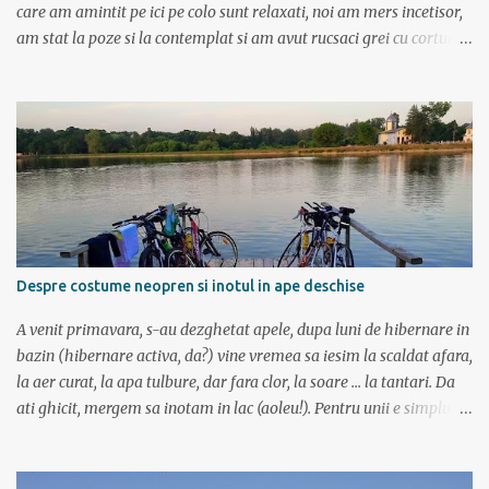
care am amintit pe ici pe colo sunt relaxati, noi am mers incetisor,
am stat la poze si la contemplat si am avut rucsaci grei cu corturi si
mancare cat pentru 5 zile. In plus de ce ne-am fi grabit cand era
asa de frumos? :) Ziua I Dupa tura de leneveala de la mare/delta se
cuvenea ceva tare la munte, la altitudine, la aer curat. Si unde se
putea mai sus decat in Muntii Fagaras , cea mai lunga creasta
montana din Romania si cu cele mai inalte trei varfuri:
Moldoveanu, Negoiu si Vistea Mare. Am planuit sa parcurgem
toata creasta in 5 zile, de la vest la est. In total 70 de km. De la
orele de geografie din scoala ne aminteam ca grupa Muntilor
Fagaras se intinde intre Turnu Rosu (pe Valea Oltului) si culoarul
Despre costume neopren si inotul in ape deschise
Rucar-Bran. Asa ca marti de dimineata autocarul ne lasa la
Cîineni, de unde luam trenul pret de jumatate de ora pana in
A venit primavara, s-au dezghetat apele, dupa luni de hibernare in
localitatea Turnu Ro...
bazin (hibernare activa, da?) vine vremea sa iesim la scaldat afara,
la aer curat, la apa tulbure, dar fara clor, la soare ... la tantari. Da
ati ghicit, mergem sa inotam in lac (aoleu!). Pentru unii e simplu,
cica au copilarit prin balti, inteleg ca in Colentina se inota de zor
prin lacuri inca dinainte de a invata sa mergi (eh, nici chiar asa) si
ca iti castigai respectul prietenilor din cartier doar dupa ce