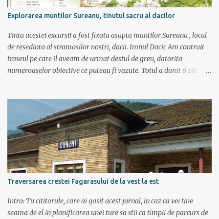
Explorarea muntilor Sureanu, tinutul sacru al dacilor
Tinta acestei excursii a fost fixata asupta muntilor Sureanu , locul
de resedinta al stramosilor nostri, dacii. Imnul Dacic Am contruit
traseul pe care il aveam de urmat destul de greu, datorita
numeroaselor obiective ce puteau fi vazute. Totul a durat 6 zile ca
doar de aia e vacanta. Am plecat sambata 30 iulie pe ruta Pitesti,
Rm. Valcea, Novaci, Ranca, Sebes, Orastie. Si cum se putea sa
plecam decat cu masina dacilor, ce-i drept restilizata si
imbunatatita, denumita acum Dacia Logan. Ne-am inarmat cu 3-4
harti si cu un plan bine documentat de vreo 15 pagini (cine il vrea
sa ridice mana sus). Am inghesuit cu greu rucsacii, corturile, sacii
de dormit si mancarea in masina.
Traversarea crestei Fagarasului de la vest la est
Intro: Tu cititorule, care ai gasit acest jurnal, in caz ca vei tine
seama de el in planificarea unei ture sa stii ca timpii de parcurs de