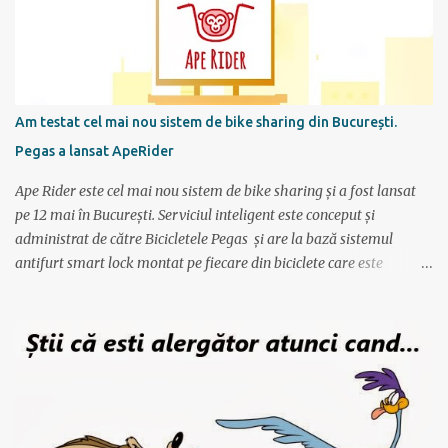
preferate de antrenament. Apoi site-ul mi-a generat un calendar
pentru urmatoarele luni imi care mi se spune cati km am de
alergat la fiecare antrenament si ce timp ar trebui sa scot.
Consider ca este un program foarte bun mai ales ca nu am un
antrenor asa cum au sportivii profesionisti si oricine si-l poate crea
Am testat cel mai nou sistem de bike sharing din București.
foarte simplu; se alterneaza antrenamente mai scurte cu
Pegas a lansat ApeRider
antrenamente mai lungi, apoi din nou mai scurte dar trebuie
obtinuti timpi mai buni, ceea ce fortifica muschii si creeaza cadrul
Ape Rider este cel mai nou sistem de bike sharing și a fost lansat
pentru a avansa apoi...
pe 12 mai în București. Serviciul inteligent este conceput și
administrat de către Bicicletele Pegas și are la bază sistemul
antifurt smart lock montat pe fiecare din biciclete care este
controlat prin intermediul unei aplicații instalate pe telefon. Vor fi
2000 de biciclete răspândite prin tot orașul ce pot fi localizate prin
intermediul aplicației. Reprezentanții Pegas anunțaseră de mai
multă vreme că vor să lanseze un serviciu de rent-a-bike,
închiriere biciclete, bike sharing, și iată că acum s-a si concretizat.
Încă de la aflarea primelor vești am fost interesat să văd cum va
funcționa sistemul pentru că, pe lângă alte astfel de servicii,