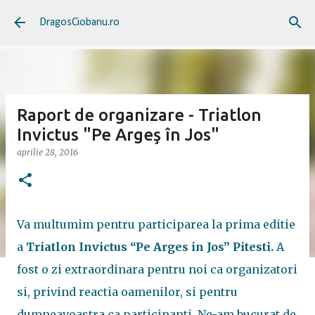
Treceți la conținutul principal
DragosCiobanu.ro
Raport de organizare - Triatlon
Invictus "Pe Argeş în Jos"
aprilie 28, 2016
Va multumim pentru participarea la prima editie
a
Triatlon Invictus “Pe Arges in Jos” Pitesti.
A
fost o zi extraordinara pentru noi ca organizatori
si, privind reactia oamenilor, si pentru
dumneavoastra ca participanti. Ne-am bucurat de