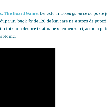
es. The Board Game
, Da, este un
board game
ce se poate 
, dupa un
long bike
de 120 de km care ne-a stors de puteri
rbim intr-una despre triatloane si concursuri, acum o pu
isotonic.