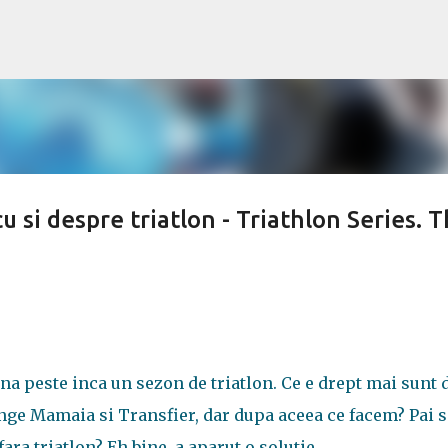
Treceți la conținutul principal
 si despre triatlon - Triathlon Series. 
a peste inca un sezon de triatlon. Ce e drept mai sunt 
nge Mamaia si Transfier, dar dupa aceea ce facem? Pai s
ra triatlon? Eh bine, a aparut o solutie.