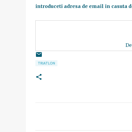
introduceti adresa de email in casuta d
De
TRIATLON
C
o
m