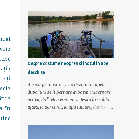
am mers incetisor, am stat la poze si la
contemplat si am avut rucsaci grei cu corturi
si mancare cat pentru 5 zile. In plus de ce ne-
am fi grabit cand era asa de frumos? :) Ziua I
Dupa tura de leneveala de la mare/delta se
cuvenea ceva tare la munte, la altitudine, la
impul
aer curat. Si unde se putea mai sus decat in
evoie
Muntii Fagaras , cea mai lunga creasta
rtive
montana din Romania si cu cele mai inalte
Despre costume neopren si inotul in ape
trei varfuri: Moldoveanu, Negoiu si Vistea
uația
deschise
Mare. Am planuit sa parcurgem toata
re ți
creasta in 5 zile, de la vest la est. In total 70
A venit primavara, s-au dezghetat apele,
rsele
de km. De la orele de geografie din scoala ne
dupa luni de hibernare in bazin (hibernare
aminteam ca grupa Muntilor Fagaras se
ătire
activa, da?) vine vremea sa iesim la scaldat
intinde intre Turnu Rosu (pe Valea Oltului) si
afara, la aer curat, la apa tulbure, dar fara
a în
culoarul Rucar-Bran. Asa ca marti de
clor, la soare ... la tantari. Da ati ghicit,
 tine
dimineata autocarul ne lasa la Cîineni, de
mergem sa inotam in lac (aoleu!). Pentru unii
unde luam trenul pret de jumatate de ora
e simplu, cica au copilarit prin balti, inteleg
pana in localitatea Turnu Ro...
ca in Colentina se inota de zor prin lacuri