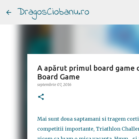
DragosCiobanu.ro
A apărut primul board game cu
Board Game
septembrie 07, 2016
Mai sunt doua saptamani si tragem cortin
competitii importante, Triathlon Challe
zicem ca luam o mica vacanta. Hmm... si fa