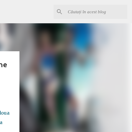
The
doua
a