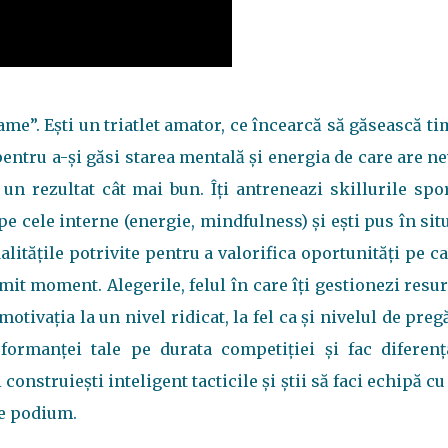
ame”. Ești un triatlet amator, ce încearcă să găsească t
entru a-și găsi starea mentală și energia de care are n
un rezultat cât mai bun. Îți antreneazi skillurile spo
 pe cele interne (energie, mindfulness) și ești pus în sit
dalitățile potrivite pentru a valorifica oportunități pe ca
mit moment. Alegerile, felul în care îți gestionezi resu
motivația la un nivel ridicat, la fel ca și nivelul de preg
rformanței tale pe durata competiției și fac diferenț
construiești inteligent tacticile și știi să faci echipă cu
pe podium.