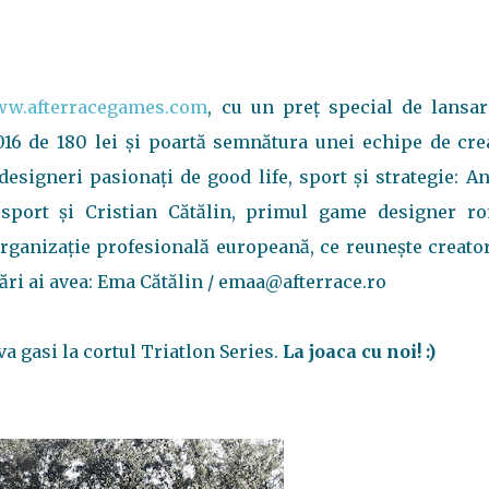
w.afterracegames.com
, cu un preț special de lansar
16 de 180 lei și poartă semnătura unei echipe de crea
esigneri pasionați de good life, sport și strategie: A
 sport și Cristian Cătălin, primul game designer r
rganizație profesională europeană, ce reunește creato
ebări ai avea: Ema Cătălin / emaa@afterrace.ro
va gasi la cortul Triatlon Series.
La joaca cu noi! :)