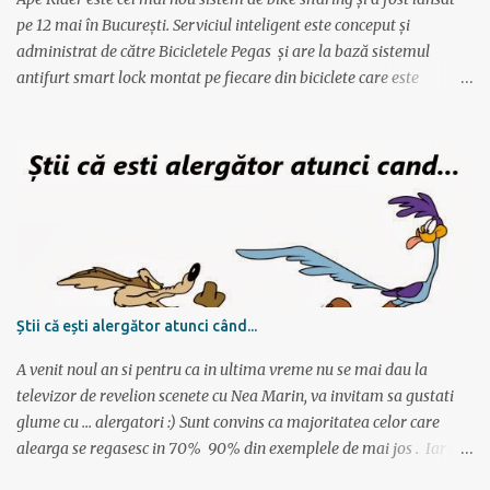
pentru a avansa apoi...
pe 12 mai în București. Serviciul inteligent este conceput și
administrat de către Bicicletele Pegas și are la bază sistemul
antifurt smart lock montat pe fiecare din biciclete care este
controlat prin intermediul unei aplicații instalate pe telefon. Vor fi
2000 de biciclete răspândite prin tot orașul ce pot fi localizate prin
intermediul aplicației. Reprezentanții Pegas anunțaseră de mai
multă vreme că vor să lanseze un serviciu de rent-a-bike,
închiriere biciclete, bike sharing, și iată că acum s-a si concretizat.
Încă de la aflarea primelor vești am fost interesat să văd cum va
funcționa sistemul pentru că, pe lângă alte astfel de servicii,
ApeRider aduce ceva inovator: bicicletele stau pe stradă, în niște
locuri prestabilite și marcate pe hartă, iar utilizatorul deschide
Știi că ești alergător atunci când...
aplicația, vede unde este cea mai apropiată bicicletă, scaneaza
codul QR și ia bicicleta. Bicicletele nu sunt păzite, dar sunt asigur...
A venit noul an si pentru ca in ultima vreme nu se mai dau la
televizor de revelion scenete cu Nea Marin, va invitam sa gustati
glume cu ... alergatori :) Sunt convins ca majoritatea celor care
alearga se regasesc in 70% 90% din exemplele de mai jos . Iar cei
care nu alearga se vor amuza cu siguranta citind articolul :)