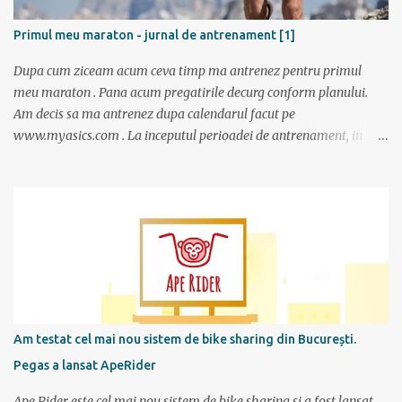
Primul meu maraton - jurnal de antrenament [1]
Dupa cum ziceam acum ceva timp ma antrenez pentru primul
meu maraton . Pana acum pregatirile decurg conform planului.
Am decis sa ma antrenez dupa calendarul facut pe
www.myasics.com . La inceputul perioadei de antrenament, in
luna mai, mi-am creat un cont in care am introdus date despre
performantele mele actuale (atunci alergam 10 km in 1 ora), data
la care vreau sa alerg maratonul (7 octombrie), de cate ori pe
saptamana imi propun sa alerg (de doua ori), care sunt zilele
preferate de antrenament. Apoi site-ul mi-a generat un calendar
pentru urmatoarele luni imi care mi se spune cati km am de
alergat la fiecare antrenament si ce timp ar trebui sa scot.
Consider ca este un program foarte bun mai ales ca nu am un
antrenor asa cum au sportivii profesionisti si oricine si-l poate crea
Am testat cel mai nou sistem de bike sharing din București.
foarte simplu; se alterneaza antrenamente mai scurte cu
Pegas a lansat ApeRider
antrenamente mai lungi, apoi din nou mai scurte dar trebuie
obtinuti timpi mai buni, ceea ce fortifica muschii si creeaza cadrul
Ape Rider este cel mai nou sistem de bike sharing și a fost lansat