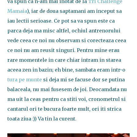
va spun ca n-am mai inotat de la
Tri Challenge
Mamaia
), iar de doua saptamani am inceput sa
iau lectii serioase. Ce pot sa va spun este ca
parca deja ma misc altfel, ochiul antrenorului
vede ceea ce noi nu observam si corecteaza ceea
ce noi nu am reusit singuri. Pentru mine erau
rare momentele in care chiar intram in starea
aceea zen in bazin; eh bine, sambata eram intr-o
tura pe munte
si deja mi se facuse dor se putina
balaceala, nu mai fusesem de joi. Deocamdata nu
ma uit la ceas pentru ca stiti voi, cronometrul si
cantarul ori te bucura foarte mult, ori iti strica
toata ziua :)) Va tin la curent.