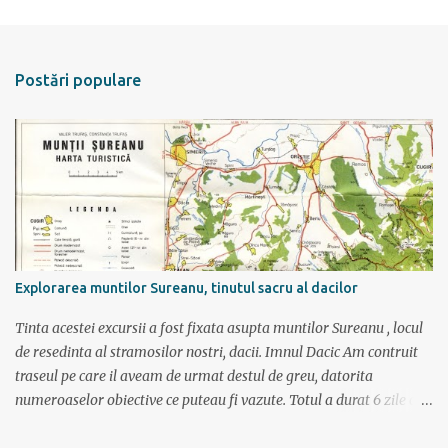
e
n
t
Postări populare
a
r
i
i
Explorarea muntilor Sureanu, tinutul sacru al dacilor
Tinta acestei excursii a fost fixata asupta muntilor Sureanu , locul
de resedinta al stramosilor nostri, dacii. Imnul Dacic Am contruit
traseul pe care il aveam de urmat destul de greu, datorita
numeroaselor obiective ce puteau fi vazute. Totul a durat 6 zile ca
doar de aia e vacanta. Am plecat sambata 30 iulie pe ruta Pitesti,