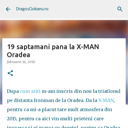
Treceți la conținutul principal
DragosCiobanu.ro
19 saptamani pana la X-MAN
Oradea
februarie 16, 2016
Dupa
cum stiti
m-am inscris din nou la triatlonul
pe distanta Ironman de la Oradea. Da la
X-MAN
,
pentru ca mi-a placut tare mult atmosfera din
2015, pentru ca aici vin multi prieteni care
incearca si ei marea cu degetul, pentru ca Oradea