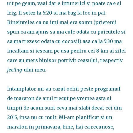
uit pe geam, vaai dar e intuneric! si poate ca e si
frig. Il setez la 6:20 si ma bag la loc in pat.
Bineinteles ca nu imi mai era somn (prietenii
spun ca am ajuns sa ma culc odata cu puicutele si
sa ma trezesc odata cu cocosii) asa ca la 5:30 ma
incaltam si ieseam pe usa pentru cei 8 km ai zilei
care au mers binisor potrivit ceasului, respectiv
feeling
-ului meu.
Intamplator mi-au cazut ochii peste programul
de maraton de anul trecut pe vremea asta si
timpii de acum sunt ceva mai slabi decat cei din
2015, insa nu cu mult. Mi-am planificat si un
maraton in primavara, bine, hai ca recunosc,