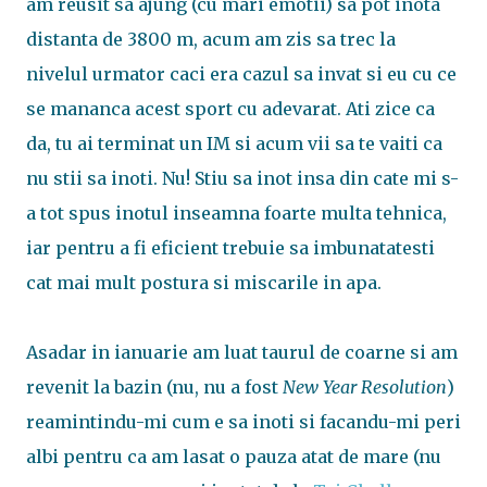
am reusit sa ajung (cu mari emotii) sa pot inota
distanta de 3800 m, acum am zis sa trec la
nivelul urmator caci era cazul sa invat si eu cu ce
se mananca acest sport cu adevarat. Ati zice ca
da, tu ai terminat un IM si acum vii sa te vaiti ca
nu stii sa inoti. Nu! Stiu sa inot insa din cate mi s-
a tot spus inotul inseamna foarte multa tehnica,
iar pentru a fi eficient trebuie sa imbunatatesti
cat mai mult postura si miscarile in apa.
Asadar in ianuarie am luat taurul de coarne si am
revenit la bazin (nu, nu a fost
New Year Resolution
)
reamintindu-mi cum e sa inoti si facandu-mi peri
albi pentru ca am lasat o pauza atat de mare (nu