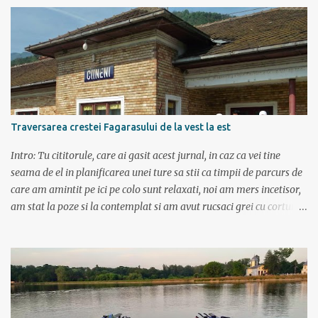
Rm. Valcea, Novaci, Ranca, Sebes, Orastie. Si cum se putea sa
plecam decat cu masina dacilor, ce-i drept restilizata si
imbunatatita, denumita acum Dacia Logan. Ne-am inarmat cu 3-4
harti si cu un plan bine documentat de vreo 15 pagini (cine il vrea
sa ridice mana sus). Am inghesuit cu greu rucsacii, corturile, sacii
de dormit si mancarea in masina.
Traversarea crestei Fagarasului de la vest la est
Intro: Tu cititorule, care ai gasit acest jurnal, in caz ca vei tine
seama de el in planificarea unei ture sa stii ca timpii de parcurs de
care am amintit pe ici pe colo sunt relaxati, noi am mers incetisor,
am stat la poze si la contemplat si am avut rucsaci grei cu corturi si
mancare cat pentru 5 zile. In plus de ce ne-am fi grabit cand era
asa de frumos? :) Ziua I Dupa tura de leneveala de la mare/delta se
cuvenea ceva tare la munte, la altitudine, la aer curat. Si unde se
putea mai sus decat in Muntii Fagaras , cea mai lunga creasta
montana din Romania si cu cele mai inalte trei varfuri:
Moldoveanu, Negoiu si Vistea Mare. Am planuit sa parcurgem