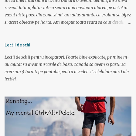
Ideea unei incursiuni in Delta Dunarii o aveam demult, insa mi-a
revenit intamplator intr-o seara cand navigam aiurea pe net. Am
vazut niste poze din zona si mi-am adus aminte ca vroiam sa bifez
si acest obiectiv pe harta. Am inceput toata seara sa caut detalii pe
net, poze, informatii bla bla iar tarziu in noapte neavand somn si
gandindu-ma la aceasta tura am bagat DVD-ul cu “Operatiunea
monstrul” care a pus capac. Dupa superba tura in muntii Sureanu (
Lectii de schi
vezi aici ) am pregatit a doua parte a vacantei. Am plecat din
Lectii de schii pentru incepatori. Foarte bine explicate, pe mine m-
Bucuresti spre Tulcea cu acceleratul de la 5:40, pe care l-am prins la
au ajutat sa invat miscarile de baza. Zapada sa avem si partii sa
mustata intrucat primul metrou vine la ora 5. Trenul a fost foarte
exersam :) Intrati pe youtube pentru a vedea si celelalate parti ale
aglomerat, multa lume mergand la Sfantu Gheorghe unde luni
lectiei.
incepea festivalul de film Anonimul. Pe geam am vazut
“plantatiile” de mori de vant din Dobrogea. La ora 11:20 eram in
Tulcea . La casa de bilete pentru vapor erau 2 cozi: una imensa si
una cu 3 persoane; spre norocul nostru toti se inghesuiau sa ia
bilete spre Sf. Gheorg...