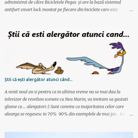
administrat de către Bicicletele Pegas și are la bază sistemul
antifurt smart lock montat pe fiecare din biciclete care este
controlat prin intermediul unei aplicații instalate pe telefon. Vor fi
2000 de biciclete răspândite prin tot orașul ce pot fi localizate prin
intermediul aplicației. Reprezentanții Pegas anunțaseră de mai
multă vreme că vor să lanseze un serviciu de rent-a-bike,
închiriere biciclete, bike sharing, și iată că acum s-a si concretizat.
Încă de la aflarea primelor vești am fost interesat să văd cum va
funcționa sistemul pentru că, pe lângă alte astfel de servicii,
ApeRider aduce ceva inovator: bicicletele stau pe stradă, în niște
locuri prestabilite și marcate pe hartă, iar utilizatorul deschide
Știi că ești alergător atunci când...
aplicația, vede unde este cea mai apropiată bicicletă, scaneaza
codul QR și ia bicicleta. Bicicletele nu sunt păzite, dar sunt asigur...
A venit noul an si pentru ca in ultima vreme nu se mai dau la
televizor de revelion scenete cu Nea Marin, va invitam sa gustati
glume cu ... alergatori :) Sunt convins ca majoritatea celor care
alearga se regasesc in 70% 90% din exemplele de mai jos . Iar cei
care nu alearga se vor amuza cu siguranta citind articolul :)
Asadar, stii ca esti alergator atunci cand: zambesti cand prietenii te
intreaba ce inseamna de fapt un maraton ai un perete plin cu