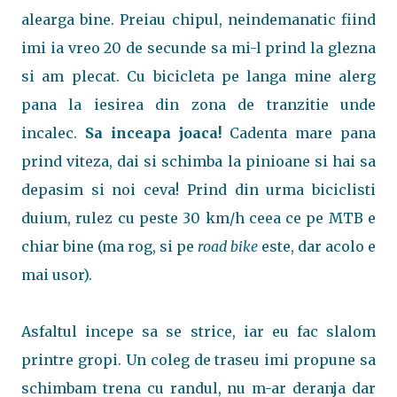
alearga bine. Preiau chipul, neindemanatic fiind
imi ia vreo 20 de secunde sa mi-l prind la glezna
si am plecat. Cu bicicleta pe langa mine alerg
pana la iesirea din zona de tranzitie unde
incalec.
Sa inceapa joaca!
Cadenta mare pana
prind viteza, dai si schimba la pinioane si hai sa
depasim si noi ceva! Prind din urma biciclisti
duium, rulez cu peste 30 km/h ceea ce pe MTB e
chiar bine (ma rog, si pe
road bike
este, dar acolo e
mai usor).
Asfaltul incepe sa se strice, iar eu fac slalom
printre gropi. Un coleg de traseu imi propune sa
schimbam trena cu randul, nu m-ar deranja dar