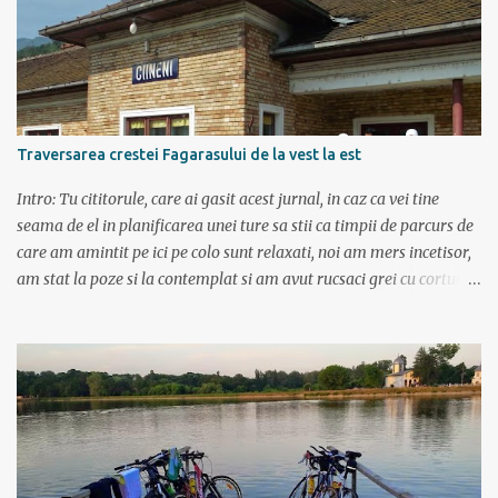
imbunatatita, denumita acum Dacia Logan. Ne-am inarmat cu 3-4
harti si cu un plan bine documentat de vreo 15 pagini (cine il vrea
sa ridice mana sus). Am inghesuit cu greu rucsacii, corturile, sacii
de dormit si mancarea in masina.
Traversarea crestei Fagarasului de la vest la est
Intro: Tu cititorule, care ai gasit acest jurnal, in caz ca vei tine
seama de el in planificarea unei ture sa stii ca timpii de parcurs de
care am amintit pe ici pe colo sunt relaxati, noi am mers incetisor,
am stat la poze si la contemplat si am avut rucsaci grei cu corturi si
mancare cat pentru 5 zile. In plus de ce ne-am fi grabit cand era
asa de frumos? :) Ziua I Dupa tura de leneveala de la mare/delta se
cuvenea ceva tare la munte, la altitudine, la aer curat. Si unde se
putea mai sus decat in Muntii Fagaras , cea mai lunga creasta
montana din Romania si cu cele mai inalte trei varfuri:
Moldoveanu, Negoiu si Vistea Mare. Am planuit sa parcurgem
toata creasta in 5 zile, de la vest la est. In total 70 de km. De la
orele de geografie din scoala ne aminteam ca grupa Muntilor