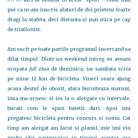
pui ca m-am inscris alaturi de doi prieteni foarte
dragi la stafeta, deci distanta si mai mica pe cap
de triatlonist.
Am sucit pe toate partile programul incercand sa
dilat timpul. Dintr-un weekend intreg eu aveam
ocupata
full
ziua de duminica, iar sambata scria
pe mine 12 km de bicicleta. Vineri seara ajung
acasa destul de obosit, afara burniteaza marunt,
insa ma urnesc si ies la o alergare cu intervale,
bucati cum le spun baietii duri. Apoi imi
pregatesc bicicleta pentru concurs si somn. Cat
timp am alergat am facut si planul, mie imi vin
multe idei nastrusnice in timpul acestor ore