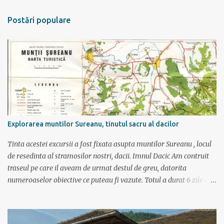
n
t
Postări populare
a
r
i
i
Explorarea muntilor Sureanu, tinutul sacru al dacilor
Tinta acestei excursii a fost fixata asupta muntilor Sureanu , locul
de resedinta al stramosilor nostri, dacii. Imnul Dacic Am contruit
traseul pe care il aveam de urmat destul de greu, datorita
numeroaselor obiective ce puteau fi vazute. Totul a durat 6 zile ca
doar de aia e vacanta. Am plecat sambata 30 iulie pe ruta Pitesti,
Rm. Valcea, Novaci, Ranca, Sebes, Orastie. Si cum se putea sa
plecam decat cu masina dacilor, ce-i drept restilizata si