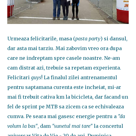
Urmeaza felicitarile, masa (
pasta party
) si dansul,
dar asta mai tarziu. Mai zabovim vreo ora dupa
care ne indreptam spre casele noastre. Ne-am
cam distrat azi, trebuie sa repetam experienta.
Felicitari
guys
! La finalul zilei antrenamentul
pentru saptamana curenta este incheiat, mi-ar
mai fi trebuit cativa km la bicicleta, dar facand un
fel de sprint pe MTB sa zicem ca se echivaleaza
cumva. Pe seara mai gasesc energie pentru a
"da
volum la bas"
, dam
"sunetul mai tare"
la concertul
aniversar Vita de Vie - 20 de ani. Duminica