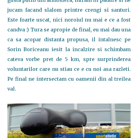
gusta putin din atmosfera, intram in padure si ne
jucam facand slalom printre crengi si santuri.
Este foarte uscat, nici noroiul nu mai e ce a fost
candva :) Tura se apropie de final, eu mai dau una
ca sa acopar distanta propusa, il intalnesc pe
Sorin Boriceanu iesit la incalzire si schimbam
cateva vorbe pret de 5 km, spre surprinderea
voluntarilor care nu stiau ce e cu noi asa razleti.
Pe final ne intersectam cu oamenii din al treilea
val.