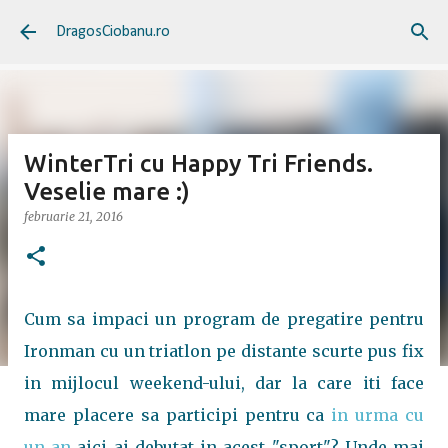
Treceți la conținutul principal
DragosCiobanu.ro
WinterTri cu Happy Tri Friends.
Veselie mare :)
februarie 21, 2016
Cum sa impaci un program de pregatire pentru
Ironman cu un triatlon pe distante scurte pus fix
in mijlocul weekend-ului, dar la care iti face
mare placere sa participi pentru ca
in urma cu
un an
aici ai debutat in acest "sport"? Unde mai