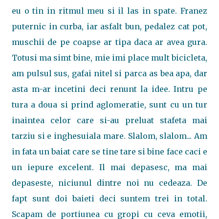
eu o tin in ritmul meu si il las in spate. Franez
puternic in curba, iar asfalt bun, pedalez cat pot,
muschii de pe coapse ar tipa daca ar avea gura.
Totusi ma simt bine, mie imi place mult bicicleta,
am pulsul sus, gafai nitel si parca as bea apa, dar
asta m-ar incetini deci renunt la idee. Intru pe
tura a doua si prind aglomeratie, sunt cu un tur
inaintea celor care si-au preluat stafeta mai
tarziu si e inghesuiala mare. Slalom, slalom... Am
in fata un baiat care se tine tare si bine face caci e
un iepure excelent. Il mai depasesc, ma mai
depaseste, niciunul dintre noi nu cedeaza. De
fapt sunt doi baieti deci suntem trei in total.
Scapam de portiunea cu gropi cu ceva emotii,