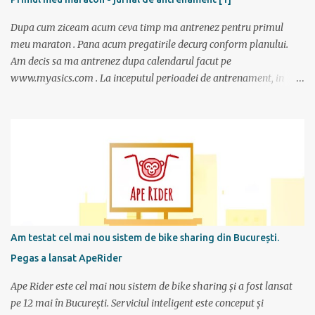
Dupa cum ziceam acum ceva timp ma antrenez pentru primul
meu maraton . Pana acum pregatirile decurg conform planului.
Am decis sa ma antrenez dupa calendarul facut pe
www.myasics.com . La inceputul perioadei de antrenament, in
luna mai, mi-am creat un cont in care am introdus date despre
performantele mele actuale (atunci alergam 10 km in 1 ora), data
la care vreau sa alerg maratonul (7 octombrie), de cate ori pe
saptamana imi propun sa alerg (de doua ori), care sunt zilele
preferate de antrenament. Apoi site-ul mi-a generat un calendar
pentru urmatoarele luni imi care mi se spune cati km am de
alergat la fiecare antrenament si ce timp ar trebui sa scot.
Consider ca este un program foarte bun mai ales ca nu am un
antrenor asa cum au sportivii profesionisti si oricine si-l poate crea
Am testat cel mai nou sistem de bike sharing din București.
foarte simplu; se alterneaza antrenamente mai scurte cu
Pegas a lansat ApeRider
antrenamente mai lungi, apoi din nou mai scurte dar trebuie
obtinuti timpi mai buni, ceea ce fortifica muschii si creeaza cadrul
Ape Rider este cel mai nou sistem de bike sharing și a fost lansat
pentru a avansa apoi...
pe 12 mai în București. Serviciul inteligent este conceput și