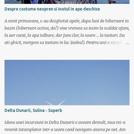
Fagaras se intinde intre Turnu Rosu (pe Valea Oltului) si culoarul
Despre costume neopren si inotul in ape deschise
Rucar-Bran. Asa ca marti de dimineata autocarul ne lasa la
Cîineni, de unde luam trenul pret de jumatate de ora pana in
A venit primavara, s-au dezghetat apele, dupa luni de hibernare in
localitatea Turnu Ro...
bazin (hibernare activa, da?) vine vremea sa iesim la scaldat afara,
la aer curat, la apa tulbure, dar fara clor, la soare ... la tantari. Da
ati ghicit, mergem sa inotam in lac (aoleu!). Pentru unii e simplu,
cica au copilarit prin balti, inteleg ca in Colentina se inota de zor
prin lacuri inca dinainte de a invata sa mergi (eh, nici chiar asa) si
ca iti castigai respectul prietenilor din cartier doar dupa ce
traversai inot nu mai stiu care lac de pe acolo, ca sunt multe, o
salba intreaga. Altii cica au copilarit pe la Dunare unde toata vara
stateai in apa. Ei, nu e si cazul meu. Sunt pitestean, da, avem bazin
olimpic, insa eu de mic luasem o teama de apa si n-am mai calcat
pe acolo decat incepand cu ultimii 3 ani. Dar daca vreau triatlon
trebuie sa si inot, iar in bazin acest lucru chiar imi place. Dar daca
Delta Dunarii, Sulina - Superb
vreau triatlon trebuie sa inot si in lac, mai ales in lac. Văleu! Hai ca
n-o fi ala negru asa de negru (negr...
Ideea unei incursiuni in Delta Dunarii o aveam demult, insa mi-a
revenit intamplator intr-o seara cand navigam aiurea pe net. Am