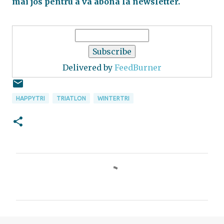
mai jos pentru a va abona la newsletter.
Delivered by
FeedBurner
HAPPYTRI
TRIATLON
WINTERTRI
C
o
m
e