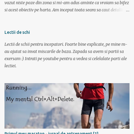
vazut niste poze din zona si mi-am adus aminte ca vroiam sa bifez
si acest obiectiv pe harta. Am inceput toata seara sa caut detalii pe
net, poze, informatii bla bla iar tarziu in noapte neavand somn si
gandindu-ma la aceasta tura am bagat DVD-ul cu “Operatiunea
monstrul” care a pus capac. Dupa superba tura in muntii Sureanu (
Lectii de schi
vezi aici ) am pregatit a doua parte a vacantei. Am plecat din
Lectii de schii pentru incepatori. Foarte bine explicate, pe mine m-
Bucuresti spre Tulcea cu acceleratul de la 5:40, pe care l-am prins la
au ajutat sa invat miscarile de baza. Zapada sa avem si partii sa
mustata intrucat primul metrou vine la ora 5. Trenul a fost foarte
exersam :) Intrati pe youtube pentru a vedea si celelalate parti ale
aglomerat, multa lume mergand la Sfantu Gheorghe unde luni
lectiei.
incepea festivalul de film Anonimul. Pe geam am vazut
“plantatiile” de mori de vant din Dobrogea. La ora 11:20 eram in
Tulcea . La casa de bilete pentru vapor erau 2 cozi: una imensa si
una cu 3 persoane; spre norocul nostru toti se inghesuiau sa ia
bilete spre Sf. Gheorg...
Primul meu maraton - jurnal de antrenament [1]