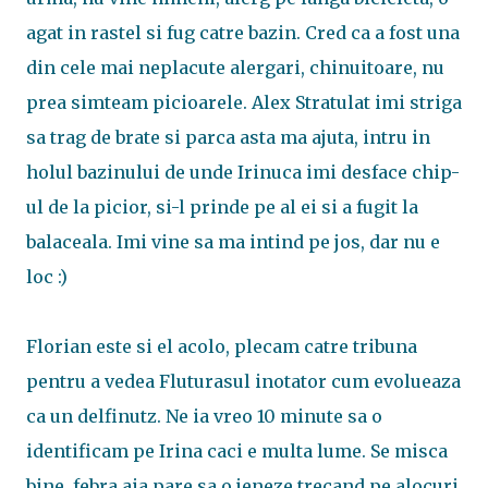
agat in rastel si fug catre bazin. Cred ca a fost una
din cele mai neplacute alergari, chinuitoare, nu
prea simteam picioarele. Alex Stratulat imi striga
sa trag de brate si parca asta ma ajuta, intru in
holul bazinului de unde Irinuca imi desface chip-
ul de la picior, si-l prinde pe al ei si a fugit la
balaceala. Imi vine sa ma intind pe jos, dar nu e
loc :)
Florian este si el acolo, plecam catre tribuna
pentru a vedea Fluturasul inotator cum evolueaza
ca un delfinutz. Ne ia vreo 10 minute sa o
identificam pe Irina caci e multa lume. Se misca
bine, febra aia pare sa o jeneze trecand pe alocuri