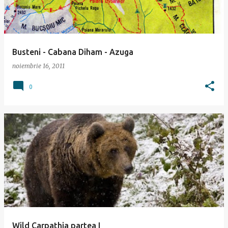
ă
r
i
Busteni - Cabana Diham - Azuga
noiembrie 16, 2011
0
Wild Carpathia partea I