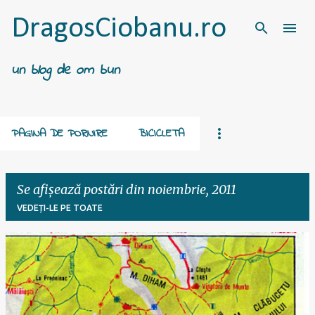
Treceți la conținutul principal
DragosCiobanu.ro
un blog de om bun
PAGINA DE PORNIRE
BICICLETA
Se afișează postări din noiembrie, 2011
VEDEȚI-LE PE TOATE
P
o
s
t