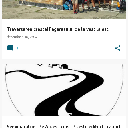
ă
r
i
Traversarea crestei Fagarasului de la vest la est
decembrie 30, 2014
7
Semimaraton "Pe Argeş în jos" Piteşti, ediţia I - raport