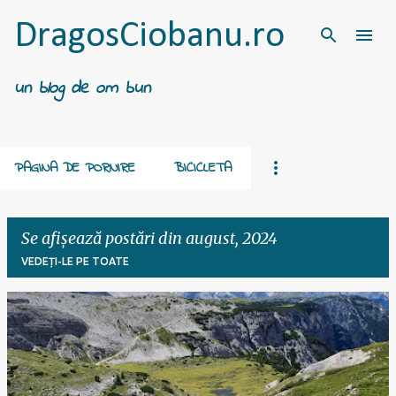
Treceți la conținutul principal
DragosCiobanu.ro
un blog de om bun
PAGINA DE PORNIRE
BICICLETA
Se afișează postări din august, 2024
VEDEȚI-LE PE TOATE
P
o
s
t